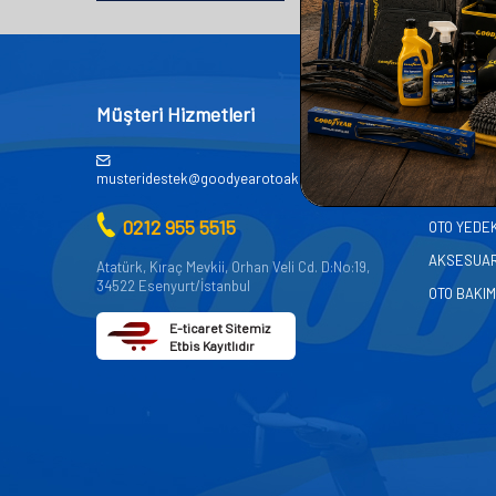
Müşteri Hizmetleri
Kategor
AKÜ
musteridestek@goodyearotoaksesuar.com.tr
OTO KİMY
0212 955 5515
OTO YEDE
AKSESUA
Atatürk, Kıraç Mevkii, Orhan Veli Cd. D:No:19,
34522 Esenyurt/İstanbul
OTO BAKIM
E-ticaret Sitemiz
Etbis Kayıtlıdır