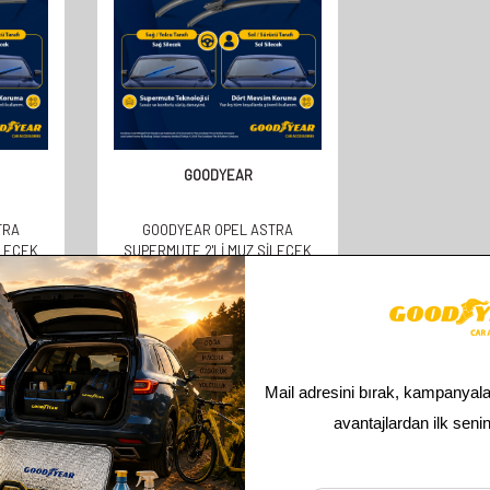
GOODYEAR
TRA
GOODYEAR OPEL ASTRA
ILECEK
SUPERMUTE 2'LI MUZ SILECEK
BACK (5
TAKIMI 2017-2022 SEDAN
M)
(700MM+600MM)
610,00
TL
305,00
TL
Toplam
2
ürün bulunmaktadır.