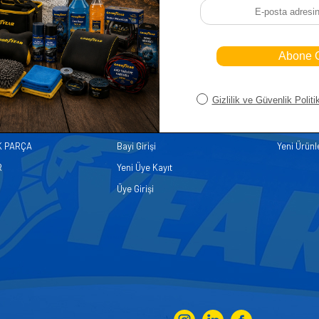
iler
Üye
Hızlı Er
Sepetim
Ana Sayfa
ASALLARI
Bayi Kayıt
Müşteri Hi
K PARÇA
Bayi Girişi
Yeni Ürünl
R
Yeni Üye Kayıt
Üye Girişi