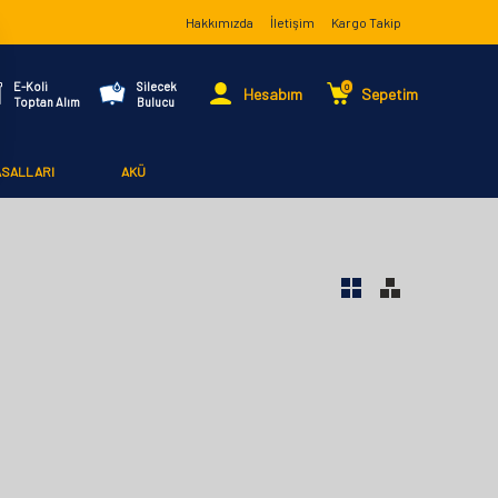
Hakkımızda
İletişim
Kargo Takip
E-Koli
Silecek
0
Hesabım
Sepetim
Toptan Alım
Bulucu
ASALLARI
AKÜ