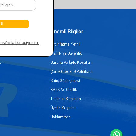
işim
Önemli Bilgiler
Aydınlatma Metni
zmetleri
Gizlilik Ve Güvenlik
er
Garanti Ve İade Koşulları
Çerez (Cookie) Politikası
Satış Sözleşmesi
KVKK Ve Gizlilik
Teslimat Koşulları
Üyelik Koşulları
Hakkımızda