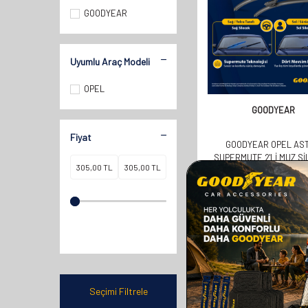
GOODYEAR
Uyumlu Araç Modeli
OPEL
GOODYEAR
Fiyat
GOODYEAR OPEL AS
SUPERMUTE 2'LI MUZ S
TAKIMI 2015-2022 HATCH
KAPI) (700MM+650M
610,00
TL
305,00
TL
Seçimi Filtrele