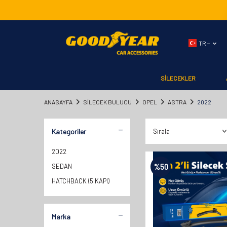
TR −
SİLECEKLER
ANASAYFA
SILECEK BULUCU
OPEL
ASTRA
2022
Kategoriler
2022
SEDAN
%
50
HATCHBACK (5 KAPI)
Marka