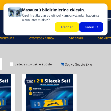
500 TL ÜZERİ KARGO BİZDEN !
AKSESUAR
OTO YEDEK PARÇA
OTO BAKIM
OTO KİMY
Sadece stokdakileri göster
Seç ve Sepete Ekle
%
50