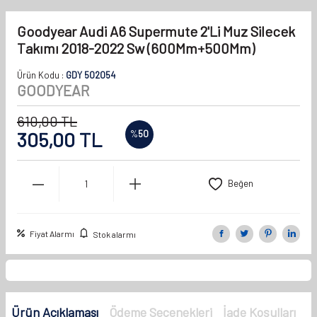
Goodyear Audi A6 Supermute 2'Li Muz Silecek
Takımı 2018-2022 Sw (600Mm+500Mm)
Ürün Kodu :
GDY 502054
GOODYEAR
610,00
TL
305,00
TL
%
50
Beğen
Fiyat Alarmı
Stok alarmı
Ürün Açıklaması
Ödeme Seçenekleri
İade Koşulları