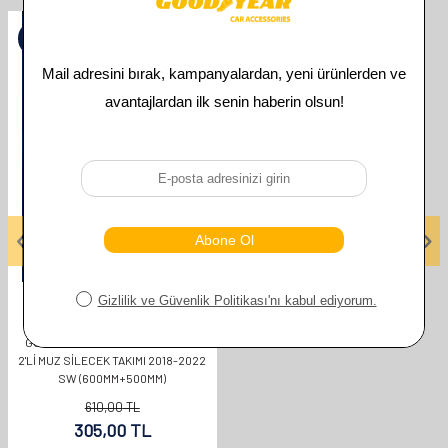
%
50
GOODYEAR
GOODYEAR AUDI A6 SUPERMUTE
2'LI MUZ SILECEK TAKIMI 2018-2022
SW (600MM+500MM)
610,00
TL
305,00
TL