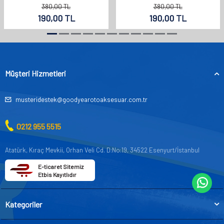
380,00
TL
380,00
TL
190,00
TL
190,00
TL
Müşteri Hizmetleri
musteridestek@goodyearotoaksesuar.com.tr
0212 955 5515
Atatürk, Kıraç Mevkii, Orhan Veli Cd. D:No:19, 34522 Esenyurt/İstanbul
E-ticaret Sitemiz
Etbis Kayıtlıdır
Kategoriler