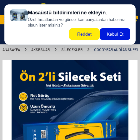
500 TL ÜZERİ KARGO BİZDEN !
0
ANASAYFA
AKSESUAR
SİLECEKLER
GOODYEAR AUDI A6 SUPERM