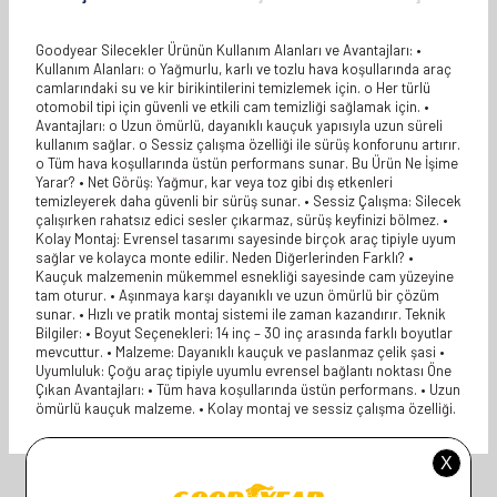
Goodyear Silecekler Ürünün Kullanım Alanları ve Avantajları: •
Kullanım Alanları: o Yağmurlu, karlı ve tozlu hava koşullarında araç
camlarındaki su ve kir birikintilerini temizlemek için. o Her türlü
otomobil tipi için güvenli ve etkili cam temizliği sağlamak için. •
Avantajları: o Uzun ömürlü, dayanıklı kauçuk yapısıyla uzun süreli
kullanım sağlar. o Sessiz çalışma özelliği ile sürüş konforunu artırır.
o Tüm hava koşullarında üstün performans sunar. Bu Ürün Ne İşime
Yarar? • Net Görüş: Yağmur, kar veya toz gibi dış etkenleri
temizleyerek daha güvenli bir sürüş sunar. • Sessiz Çalışma: Silecek
çalışırken rahatsız edici sesler çıkarmaz, sürüş keyfinizi bölmez. •
Kolay Montaj: Evrensel tasarımı sayesinde birçok araç tipiyle uyum
sağlar ve kolayca monte edilir. Neden Diğerlerinden Farklı? •
Kauçuk malzemenin mükemmel esnekliği sayesinde cam yüzeyine
tam oturur. • Aşınmaya karşı dayanıklı ve uzun ömürlü bir çözüm
sunar. • Hızlı ve pratik montaj sistemi ile zaman kazandırır. Teknik
Bilgiler: • Boyut Seçenekleri: 14 inç – 30 inç arasında farklı boyutlar
mevcuttur. • Malzeme: Dayanıklı kauçuk ve paslanmaz çelik şasi •
Uyumluluk: Çoğu araç tipiyle uyumlu evrensel bağlantı noktası Öne
Çıkan Avantajları: • Tüm hava koşullarında üstün performans. • Uzun
ömürlü kauçuk malzeme. • Kolay montaj ve sessiz çalışma özelliği.
İlgili Ürünler