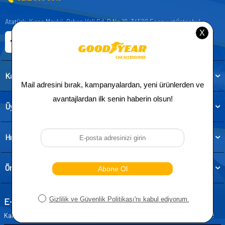
Atatürk, Kıraç Mevkii, Orhan Veli Cd. D:No:19, 34522 Esenyurt/İstanbul
E-ticaret Sitemiz
Etbis Kayıtlıdır
Kategoriler
Üye
Hızlı Erişim
Önemli Bilgiler
E-Bülten Aboneliği
Kampanya ve yeniliklerden haberdar olmak için e-bültenimize abone olun!