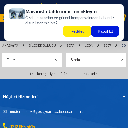
500 TL ÜZERİ KARGO BİZDEN !
0
ANASAYFA
SILECEK BULUCU
SEAT
LEON
2007
COU
Filtre
İlgili kategoriye ait ürün bulunmamaktadır.
Müşteri Hizmetleri
musteridestek@goodyearotoaksesuar.com.tr
0212 955 5515