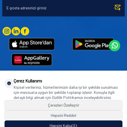
Çerez Kullanımı
Goodyear (and Winged Foot Design) are trademarks of or licensed to The Goodyear
Kişisel verileriniz, hizmetlerimizin daha iyi bir şekilde sunulması
Tire & Rubber Company used under license by Basbug Group Company,
için mevzuata uygun bir şekilde toplanıp işlenir. Konuyla ilgili
Istanbul/Türkiye. © 2026 The Goodyear Tire & Rubber Company.
detaylı bilgi almak için Gizlilik Politikamızı inceleyebilirsiniz.
Çerezleri Özelleştir
Hepsini Reddet
© Tüm hakları saklıdır. https://www.goodyearotoaksesuar.web.tr
Hepsini Kabul Et