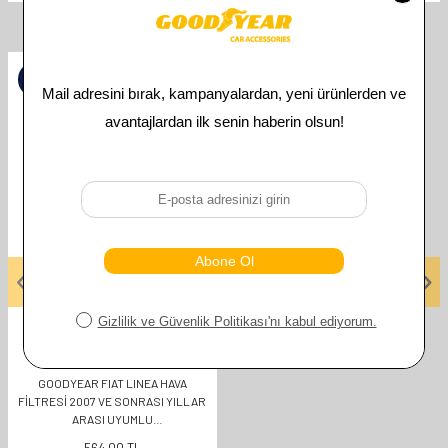
İlgili Ürünler
%
50
GOODYEAR
GOODYEAR FIAT LINEA HAVA
FILTRESI 2007 VE SONRASI YILLAR
ARASI UYUMLU
OEMKODU:1L0129620A
564,00
TL