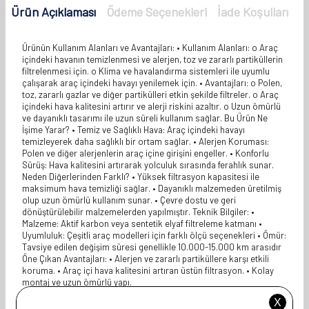
Ürün Açıklaması
Ödeme Seçenekleri
İade Koşulları
Ürünün Kullanım Alanları ve Avantajları: • Kullanım Alanları: o Araç
içindeki havanın temizlenmesi ve alerjen, toz ve zararlı partiküllerin
filtrelenmesi için. o Klima ve havalandırma sistemleri ile uyumlu
çalışarak araç içindeki havayı yenilemek için. • Avantajları: o Polen,
toz, zararlı gazlar ve diğer partikülleri etkin şekilde filtreler. o Araç
içindeki hava kalitesini artırır ve alerji riskini azaltır. o Uzun ömürlü
ve dayanıklı tasarımı ile uzun süreli kullanım sağlar. Bu Ürün Ne
İşime Yarar? • Temiz ve Sağlıklı Hava: Araç içindeki havayı
temizleyerek daha sağlıklı bir ortam sağlar. • Alerjen Koruması:
Polen ve diğer alerjenlerin araç içine girişini engeller. • Konforlu
Sürüş: Hava kalitesini artırarak yolculuk sırasında ferahlık sunar.
Neden Diğerlerinden Farklı? • Yüksek filtrasyon kapasitesi ile
maksimum hava temizliği sağlar. • Dayanıklı malzemeden üretilmiş
olup uzun ömürlü kullanım sunar. • Çevre dostu ve geri
dönüştürülebilir malzemelerden yapılmıştır. Teknik Bilgiler: •
Malzeme: Aktif karbon veya sentetik elyaf filtreleme katmanı •
Uyumluluk: Çeşitli araç modelleri için farklı ölçü seçenekleri • Ömür:
Tavsiye edilen değişim süresi genellikle 10.000-15.000 km arasıdır
Öne Çıkan Avantajları: • Alerjen ve zararlı partiküllere karşı etkili
koruma. • Araç içi hava kalitesini artıran üstün filtrasyon. • Kolay
montaj ve uzun ömürlü yapı.