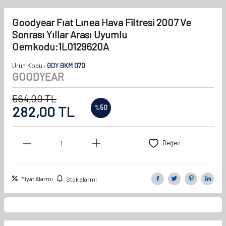
Goodyear Fıat Lınea Hava Filtresi 2007 Ve
Sonrası Yıllar Arası Uyumlu
Oemkodu:1L0129620A
Ürün Kodu :
GDY BKM 070
GOODYEAR
564,00
TL
282,00
TL
%
50
Beğen
Fiyat Alarmı
Stok alarmı