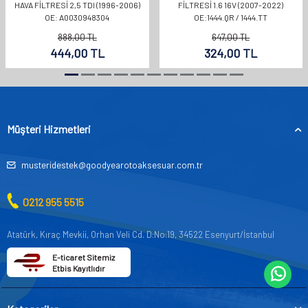
HAVA FILTRESI 2,5 TDI (1996-2006)
FILTRESI 1.6 16V (2007-2022)
OE: A0030948304
OE:1444.QR / 1444.TT
888,00
TL
647,00
TL
444,00
TL
324,00
TL
Müşteri Hizmetleri
musteridestek@goodyearotoaksesuar.com.tr
0212 955 5515
Atatürk, Kıraç Mevkii, Orhan Veli Cd. D:No:19, 34522 Esenyurt/İstanbul
E-ticaret Sitemiz
Etbis Kayıtlıdır