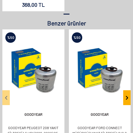
368,00
TL
Benzer ürünler
%
50
%
50
GOODYEAR
GOODYEAR
GOODYEAR PEUGEOT 208 YAKIT
GOODYEAR FORD CONNECT
FILTRESI 1.6 HDI (2010-2022) OE:
MÜŞÜRSÜZ YAKIT FILTRESI 1.8/2.0