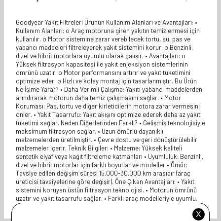
Goodyear Yakıt Filtreleri Ürünün Kullanım Alanları ve Avantajları: •
Kullanım Alanları: o Araç motoruna giren yakıtın temizlenmesi için
kullanılır. o Motor sistemine zarar verebilecek tortu, su, pas ve
yabancı maddeleri filtreleyerek yakıt sistemini korur. o Benzinli,
dizel ve hibrit motorlara uyumlu olarak çalışır. • Avantajları: o
Yüksek filtrasyon kapasitesi ile yakıt enjeksiyon sistemlerinin
ömrünü uzatır. o Motor performansını artırır ve yakıt tüketimini
optimize eder. o Hızlı ve kolay montaj için tasarlanmıştır. Bu Ürün
Ne İşime Yarar? • Daha Verimli Çalışma: Yakıtı yabancı maddelerden
arındırarak motorun daha temiz çalışmasını sağlar. • Motor
Koruması: Pas, tortu ve diğer kirleticilerin motora zarar vermesini
önler. • Yakıt Tasarrufu: Yakıt akışını optimize ederek daha az yakıt
tüketimi sağlar. Neden Diğerlerinden Farklı? • Gelişmiş teknolojisiyle
maksimum filtrasyon sağlar. • Uzun ömürlü dayanıklı
malzemelerden üretilmiştir. • Çevre dostu ve geri dönüştürülebilir
malzemeler içerir. Teknik Bilgiler: • Malzeme: Yüksek kaliteli
sentetik elyaf veya kağıt filtreleme katmanları • Uyumluluk: Benzinli,
dizel ve hibrit motorlar için farklı boyutlar ve modeller • Ömür:
Tavsiye edilen değişim süresi 15.000-30.000 km arasıdır (araç
üreticisi tavsiyelerine göre değişir). Öne Çıkan Avantajları: • Yakıt
sistemini koruyan üstün filtrasyon teknolojisi. • Motorun ömrünü
uzatır ve yakıt tasarrufu sağlar. • Farklı araç modelleriyle uyumlu.