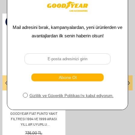
İlgili Ürünler
%
50
GOODYEAR
GOODYEAR FIAT PUNTO YAKIT
FILTRESI 1994 VE 1999 ARASI
YILLAR UYUMLU
OEMKODU:028127435A
736,00
TL