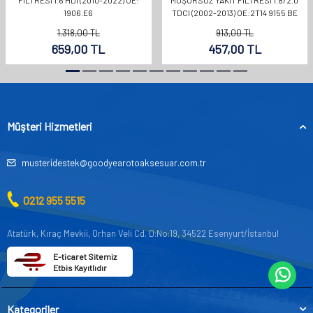
1906.E6
TDCI (2002-2013) OE:2T14 9155 BE
1.318,00
TL
913,00
TL
659,00
TL
457,00
TL
Müşteri Hizmetleri
musteridestek@goodyearotoaksesuar.com.tr
0212 955 5515
Atatürk, Kıraç Mevkii, Orhan Veli Cd. D:No:19, 34522 Esenyurt/İstanbul
E-ticaret Sitemiz
Etbis Kayıtlıdır
Kategoriler