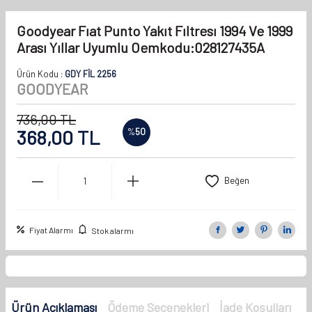
Goodyear Fıat Punto Yakıt Fıltresı 1994 Ve 1999
Arası Yıllar Uyumlu Oemkodu:028127435A
Ürün Kodu :
GDY FİL 2256
GOODYEAR
736,00
TL
368,00
TL
%
50
Beğen
Fiyat Alarmı
Stok alarmı
Ürün Açıklaması
Ödeme Seçenekleri
İade Koşulları