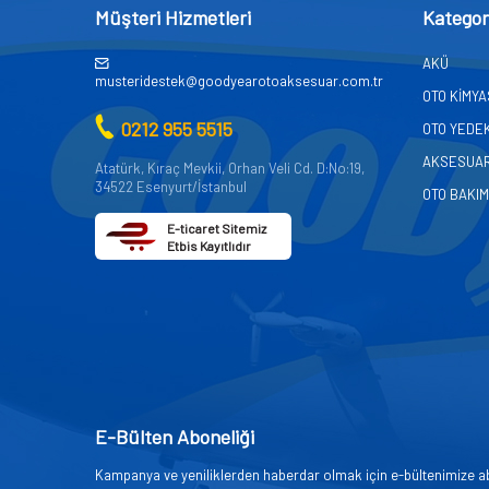
Müşteri Hizmetleri
Kategor
AKÜ
musteridestek@goodyearotoaksesuar.com.tr
OTO KİMY
0212 955 5515
OTO YEDE
AKSESUA
Atatürk, Kıraç Mevkii, Orhan Veli Cd. D:No:19,
34522 Esenyurt/İstanbul
OTO BAKIM
E-ticaret Sitemiz
Etbis Kayıtlıdır
E-Bülten Aboneliği
Kampanya ve yeniliklerden haberdar olmak için e-bültenimize a