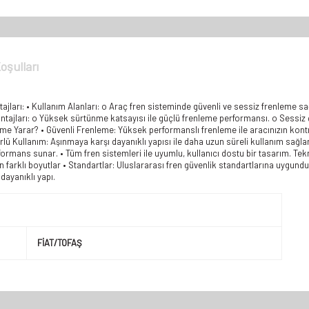
oşulları
ajları: • Kullanım Alanları: o Araç fren sisteminde güvenli ve sessiz frenleme s
Avantajları: o Yüksek sürtünme katsayısı ile güçlü frenleme performansı. o Sessiz ç
 Yarar? • Güvenli Frenleme: Yüksek performanslı frenleme ile aracınızın kontrol
ü Kullanım: Aşınmaya karşı dayanıklı yapısı ile daha uzun süreli kullanım sağlar
erformans sunar. • Tüm fren sistemleri ile uyumlu, kullanıcı dostu bir tasarım. T
 farklı boyutlar • Standartlar: Uluslararası fren güvenlik standartlarına uygundu
dayanıklı yapı.
FİAT/TOFAŞ