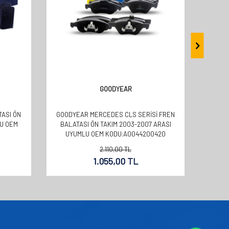
GOODYEAR
TASI ÖN
GOODYEAR MERCEDES CLS SERISI FREN
GOOD
LU OEM
BALATASI ÖN TAKIM 2003-2007 ARASI
BALA
UYUMLU OEM KODU:A0044200420
UY
2.110,00
TL
1.055,00
TL