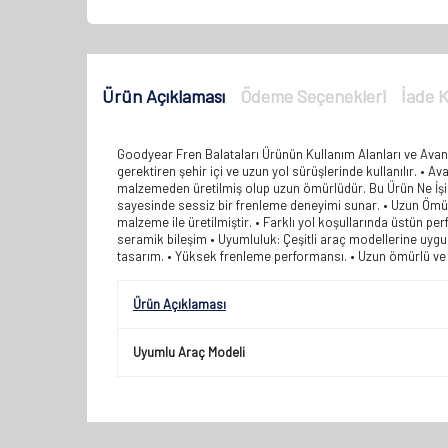
Ürün Açıklaması
Ödeme Seçenekleri
İade K
Goodyear Fren Balataları Ürünün Kullanım Alanları ve Avant
gerektiren şehir içi ve uzun yol sürüşlerinde kullanılır. • 
malzemeden üretilmiş olup uzun ömürlüdür. Bu Ürün Ne İşime
sayesinde sessiz bir frenleme deneyimi sunar. • Uzun Ömürl
malzeme ile üretilmiştir. • Farklı yol koşullarında üstün p
seramik bileşim • Uyumluluk: Çeşitli araç modellerine uygun
tasarım. • Yüksek frenleme performansı. • Uzun ömürlü ve 
Ürün Açıklaması
Uyumlu Araç Modeli