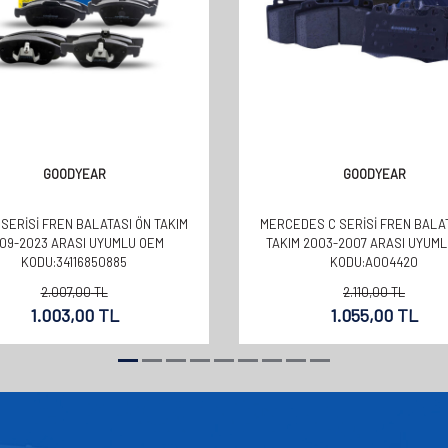
GOODYEAR
GOODYEAR
SERİSİ FREN BALATASI ÖN TAKIM
MERCEDES C SERİSİ FREN BALA
09-2023 ARASI UYUMLU OEM
TAKIM 2003-2007 ARASI UYUM
KODU:34116850885
KODU:A004420
2.007,00
TL
2.110,00
TL
1.003,00
TL
1.055,00
TL