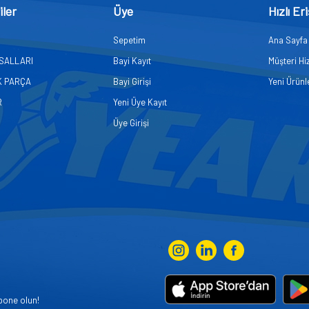
iler
Üye
Hızlı Er
Sepetim
Ana Sayfa
ASALLARI
Bayi Kayıt
Müşteri Hi
K PARÇA
Bayi Girişi
Yeni Ürünl
R
Yeni Üye Kayıt
Üye Girişi
bone olun!