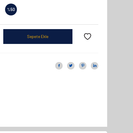
%
50
Sepete Ekle