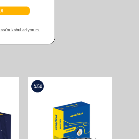
%
50
%
50