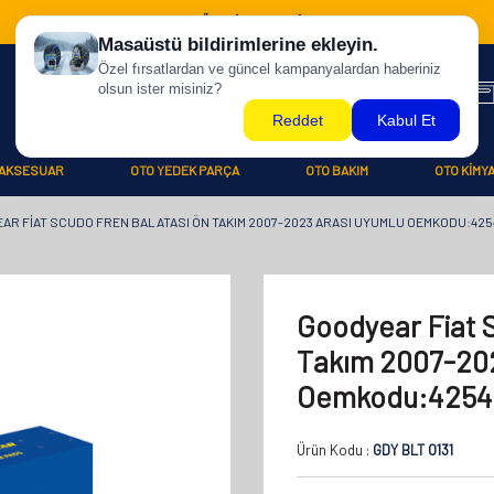
500 TL ÜZERİ KARGO BİZDEN !
AKSESUAR
OTO YEDEK PARÇA
OTO BAKIM
OTO KİMY
AR FIAT SCUDO FREN BALATASI ÖN TAKIM 2007-2023 ARASI UYUMLU OEMKODU:425
Goodyear Fiat 
Takım 2007-202
Oemkodu:4254
Ürün Kodu :
GDY BLT 0131