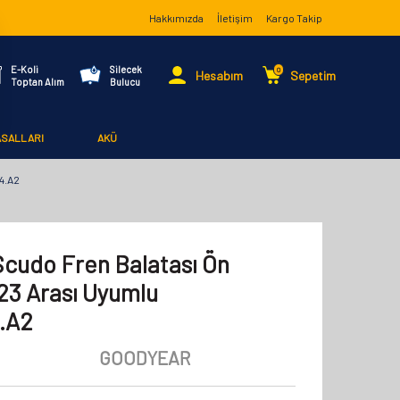
Hakkımızda
İletişim
Kargo Takip
E-Koli
Silecek
0
Hesabım
Sepetim
Toptan Alım
Bulucu
ASALLARI
AKÜ
4.A2
Scudo Fren Balatası Ön
3 Arası Uyumlu
.A2
GOODYEAR