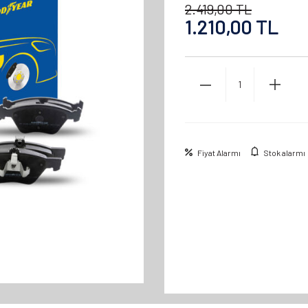
2.419,00
TL
1.210,00
TL
Fiyat Alarmı
Stok alarmı