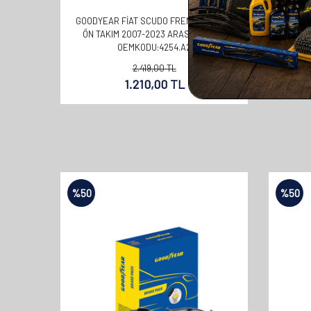
GOODYEAR FIAT SCUDO FREN BALATASI
ÖN TAKIM 2007-2023 ARASI UYUMLU
OEMKODU:4254.A2
2.419,00
TL
1.210,00
TL
%
50
%
50