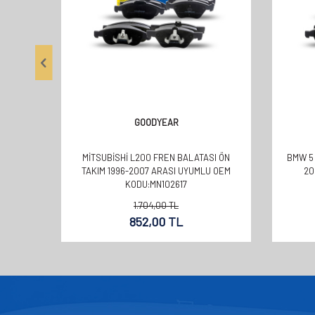
GOODYEAR
MİTSUBİSHİ L200 FREN BALATASI ÖN
BMW 5 
TAKIM 1996-2007 ARASI UYUMLU OEM
20
KODU:MN102617
1.704,00
TL
852,00
TL