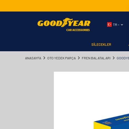
TR −
SİLECEKLER
ANASAYFA
OTO YEDEK PARÇA
FREN BALATALARI
GOODYE