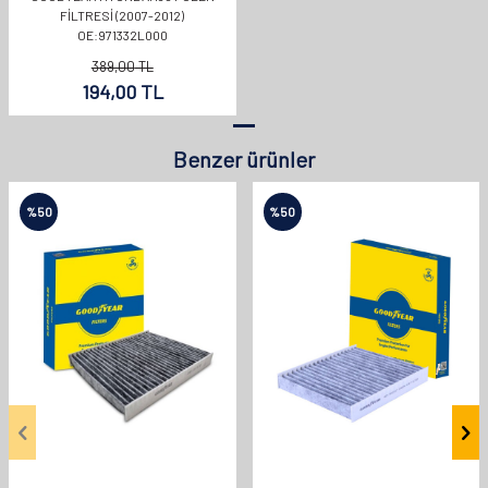
FILTRESI (2007-2012)
OE:971332L000
389,00
TL
194,00
TL
Benzer ürünler
%
50
%
50