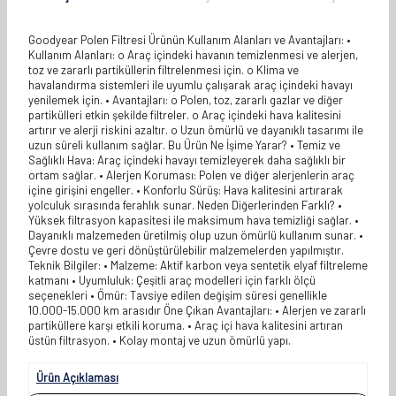
Goodyear Polen Filtresi Ürünün Kullanım Alanları ve Avantajları: •
Kullanım Alanları: o Araç içindeki havanın temizlenmesi ve alerjen,
toz ve zararlı partiküllerin filtrelenmesi için. o Klima ve
havalandırma sistemleri ile uyumlu çalışarak araç içindeki havayı
yenilemek için. • Avantajları: o Polen, toz, zararlı gazlar ve diğer
partikülleri etkin şekilde filtreler. o Araç içindeki hava kalitesini
artırır ve alerji riskini azaltır. o Uzun ömürlü ve dayanıklı tasarımı ile
uzun süreli kullanım sağlar. Bu Ürün Ne İşime Yarar? • Temiz ve
Sağlıklı Hava: Araç içindeki havayı temizleyerek daha sağlıklı bir
ortam sağlar. • Alerjen Koruması: Polen ve diğer alerjenlerin araç
içine girişini engeller. • Konforlu Sürüş: Hava kalitesini artırarak
yolculuk sırasında ferahlık sunar. Neden Diğerlerinden Farklı? •
Yüksek filtrasyon kapasitesi ile maksimum hava temizliği sağlar. •
Dayanıklı malzemeden üretilmiş olup uzun ömürlü kullanım sunar. •
Çevre dostu ve geri dönüştürülebilir malzemelerden yapılmıştır.
Teknik Bilgiler: • Malzeme: Aktif karbon veya sentetik elyaf filtreleme
katmanı • Uyumluluk: Çeşitli araç modelleri için farklı ölçü
seçenekleri • Ömür: Tavsiye edilen değişim süresi genellikle
10.000-15.000 km arasıdır Öne Çıkan Avantajları: • Alerjen ve zararlı
partiküllere karşı etkili koruma. • Araç içi hava kalitesini artıran
üstün filtrasyon. • Kolay montaj ve uzun ömürlü yapı.
Ürün Açıklaması