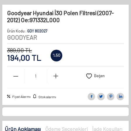
Goodyear Hyundai İ30 Polen Filtresi (2007-
2012) Oe:971332L000
Ürün Kodu :
GDY 802027
GOODYEAR
389,00
TL
194,00
TL
%
50
Beğen
Fiyat Alarmı
Stok alarmı
Ürün Açıklaması
Ödeme Seçenekleri
İade Koşulları