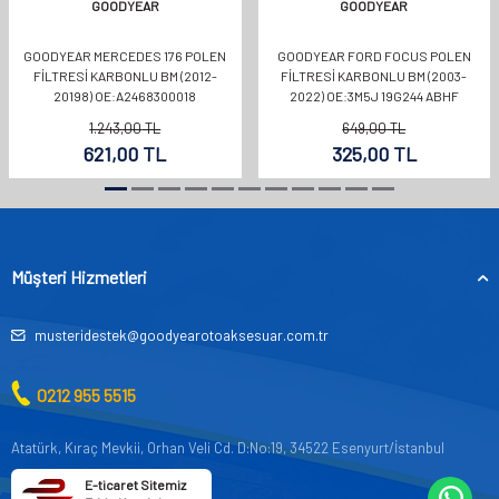
GOODYEAR
GOODYEAR
GOODYEAR MERCEDES 176 POLEN
GOODYEAR FORD FOCUS POLEN
FILTRESI KARBONLU BM (2012-
FILTRESI KARBONLU BM (2003-
20198) OE:A2468300018
2022) OE:3M5J 19G244 ABHF
1.243,00
TL
649,00
TL
621,00
TL
325,00
TL
Müşteri Hizmetleri
musteridestek@goodyearotoaksesuar.com.tr
0212 955 5515
Atatürk, Kıraç Mevkii, Orhan Veli Cd. D:No:19, 34522 Esenyurt/İstanbul
E-ticaret Sitemiz