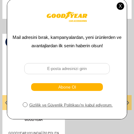
Uyumlu Araç Modeli
HYUNDAI
İlgili Ürünler
%
50
GOODYEAR
GOODYEAR HYUNDAI İ30 POLEN