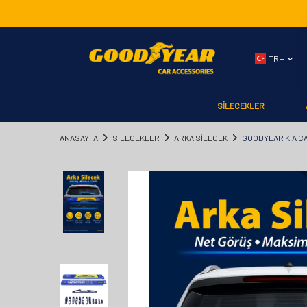
TR −
SİLECEKLER
ANASAYFA
SİLECEKLER
ARKA SİLECEK
GOODYEAR KIA CA