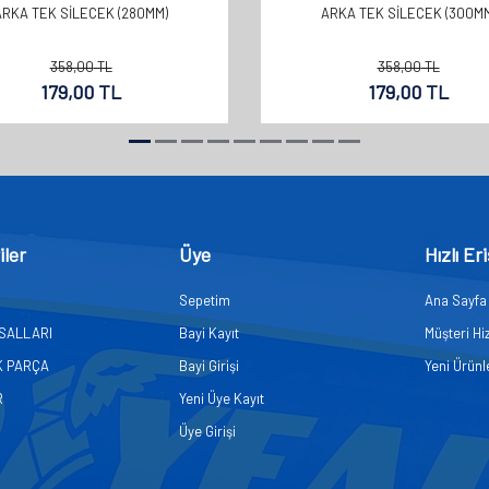
ARKA TEK SİLECEK (280MM)
ARKA TEK SİLECEK (300MM
358,00
TL
358,00
TL
179,00
TL
179,00
TL
iler
Üye
Hızlı Er
Sepetim
Ana Sayfa
ASALLARI
Bayi Kayıt
Müşteri Hi
K PARÇA
Bayi Girişi
Yeni Ürünl
R
Yeni Üye Kayıt
Üye Girişi