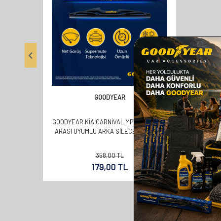
GOODYEAR
GOODYEAR KIA CARNIVAL MPV 2010-2014
ARASI UYUMLU ARKA SILECEK (400MM)
358,00
TL
179,00
TL