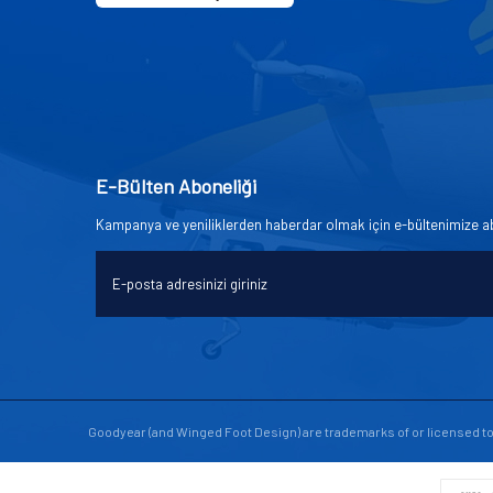
E-Bülten Aboneliği
Kampanya ve yeniliklerden haberdar olmak için e-bültenimize a
Goodyear (and Winged Foot Design) are trademarks of or licensed 