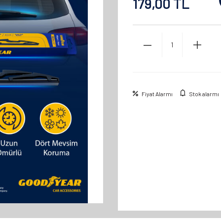
179,00
TL
Fiyat Alarmı
Stok alarmı