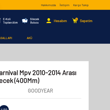
Hakkımızda
İletişim
Kargo Takip
E-Koli
Silecek
0
Hesabım
Sepetim
Toptan Alım
Bulucu
ASALLARI
AKÜ
arnival Mpv 2010-2014 Arası
lecek (400Mm)
GOODYEAR
%
50