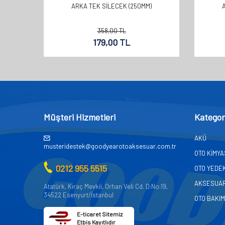
ARKA TEK SİLECEK (250MM)
358,00
TL
179,00
TL
Müşteri Hizmetleri
Kategor
AKÜ
musteridestek@goodyearotoaksesuar.com.tr
OTO KİMY
0212 955 5515
OTO YEDE
AKSESUA
Atatürk, Kıraç Mevkii, Orhan Veli Cd. D:No:19,
34522 Esenyurt/İstanbul
OTO BAKIM
E-ticaret Sitemiz
Etbis Kayıtlıdır