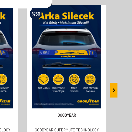
%
50
%
50
GOODYEAR
OLOGY
GOODYEAR SUPERMUTE TECHNOLOGY
GOOD