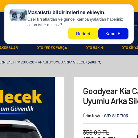
500 TL ÜZERİ KARGO BİZDEN !
AKSESUAR
OTO YEDEK PARÇA
OTO BAKIM
OTO KİMY
RNIVAL MPV 2010-2014 ARASI UYUMLU ARKA SILECEK (400MM)
Goodyear Kia C
Uyumlu Arka Si
Ürün Kodu :
GDY SLC 1703
358,00
TL