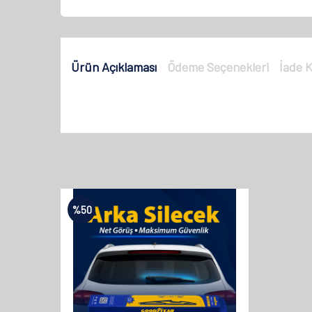
Ürün Açıklaması
Ödeme Seçenekleri
İade K
%
50