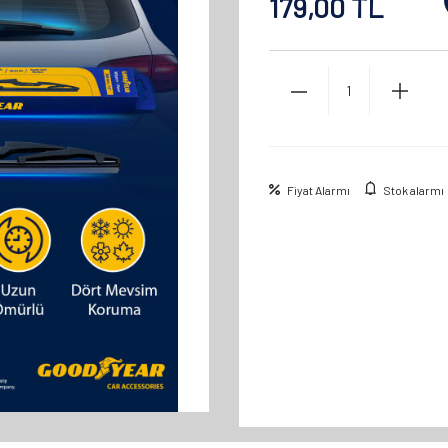
179,00
TL
Fiyat Alarmı
Stok alarmı