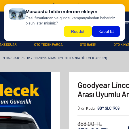
500 TL ÜZERİ KARGO BİZDEN !
AKSESUAR
OTO YEDEK PARÇA
OTO BAKIM
OTO KİMY
N NAVIGATOR SUV 2018-2025 ARASI UYUMLU ARKA SILECEK (400MM)
Goodyear Linco
Arası Uyumlu A
Ürün Kodu :
GDY SLC 1709
358,00
TL