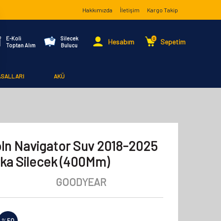
Hakkımızda
İletişim
Kargo Takip
E-Koli
Silecek
0
Hesabım
Sepetim
Toptan Alım
Bulucu
ASALLARI
AKÜ
ln Navigator Suv 2018-2025
rka Silecek (400Mm)
GOODYEAR
%
50