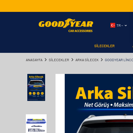
TR −
SİLECEKLER
ANASAYFA
SİLECEKLER
ARKA SİLECEK
GOODYEAR LINCOL