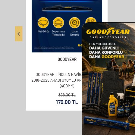
GOODYEAR
GOODYEAR LINCOLN NAVIGATOR SUV
2018-2025 ARASI UYUMLU ARKA SILECEK
(400MM)
358,00
TL
179,00
TL