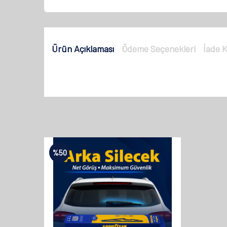
Ürün Açıklaması
Ödeme Seçenekleri
İade K
%
50