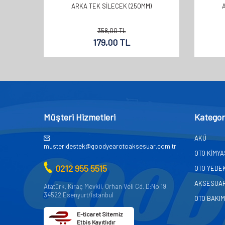
ARKA TEK SİLECEK (250MM)
358,00
TL
179,00
TL
Müşteri Hizmetleri
Kategor
AKÜ
musteridestek@goodyearotoaksesuar.com.tr
OTO KİMY
0212 955 5515
OTO YEDE
AKSESUA
Atatürk, Kıraç Mevkii, Orhan Veli Cd. D:No:19,
34522 Esenyurt/İstanbul
OTO BAKIM
E-ticaret Sitemiz
Etbis Kayıtlıdır