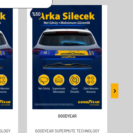
%
50
%
50
GOODYEAR
OLOGY
GOODYEAR SUPERMUTE TECHNOLOGY
GOOD