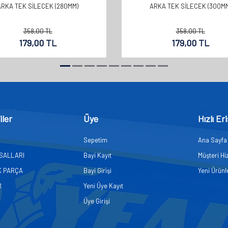
ARKA TEK SİLECEK (280MM)
ARKA TEK SİLECEK (300MM
358,00
TL
358,00
TL
179,00
TL
179,00
TL
iler
Üye
Hızlı Er
Sepetim
Ana Sayfa
ASALLARI
Bayi Kayıt
Müşteri Hi
K PARÇA
Bayi Girişi
Yeni Ürünl
R
Yeni Üye Kayıt
Üye Girişi