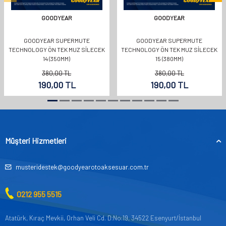
GOODYEAR
GOODYEAR
GOODYEAR SUPERMUTE
GOODYEAR SUPERMUTE
TECHNOLOGY ÖN TEK MUZ SİLECEK
TECHNOLOGY ÖN TEK MUZ SİLECEK
14 (350MM)
15 (380MM)
380,00
TL
380,00
TL
190,00
TL
190,00
TL
Müşteri Hizmetleri
musteridestek@goodyearotoaksesuar.com.tr
0212 955 5515
Atatürk, Kıraç Mevkii, Orhan Veli Cd. D:No:19, 34522 Esenyurt/İstanbul