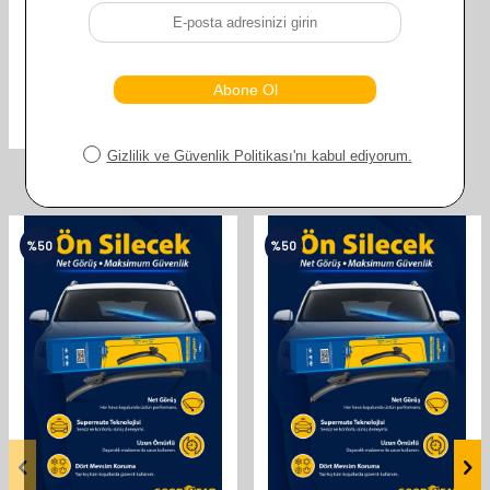
GOODYEAR MERCEDES C CLASS
2004-2007 SUPERMUTE 2'LI MUZ
SILECEK TAKIMI 550MM 550MM
610,00
TL
305,00
TL
Benzer ürünler
%
50
%
50