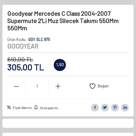
Goodyear Mercedes C Class 2004-2007
Supermute 2'Li Muz Silecek Takımı 550Mm
550Mm
Ürün Kodu :
GDY SLC 875
GOODYEAR
610,00
TL
305,00
TL
%
50
Beğen
Fiyat Alarmı
Stok alarmı