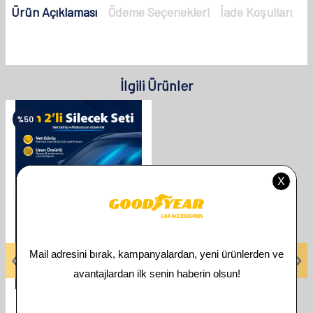
Ürün Açıklaması
Ödeme Seçenekleri
İade Koşulları
İlgili Ürünler
%
50
GOODYEAR