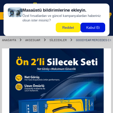
500 TL ÜZERİ KARGO BİZDEN !
0
ANASAYFA
AKSESUAR
SİLECEKLER
GOODYEAR MERCEDES C CLA