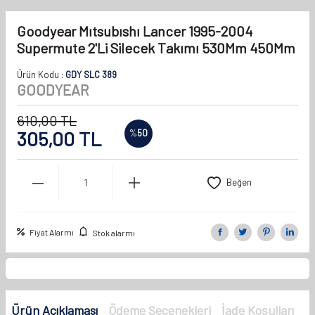
Goodyear Mıtsubıshı Lancer 1995-2004
Supermute 2'Li Silecek Takımı 530Mm 450Mm
Ürün Kodu :
GDY SLC 389
GOODYEAR
610,00
TL
305,00
TL
%
50
Beğen
Fiyat Alarmı
Stok alarmı
Ürün Açıklaması
Ödeme Seçenekleri
İade Koşulları