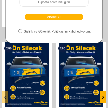
GOODYEAR MITSUBISHI LANCER
1995-2004 SUPERMUTE 2'LI
SILECEK TAKIMI 530MM 450MM
610,00
TL
305,00
TL
Benzer ürünler
%
50
%
50