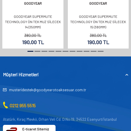
GOODYEAR
GOODYEAR
GOODYEAR SUPERMUTE
GOODYEAR SUPERMUTE
TECHNOLOGY ÖN TEK MUZ SİLECEK
TECHNOLOGY ÖN TEK MUZ SİLECEK
14 (350MM)
15 (380MM)
380,00
TL
380,00
TL
190,00
TL
190,00
TL
Müşteri Hizmetleri
musteridestek@goodyearotoaksesuar.com.tr
0212 955 5515
Atatürk, Kıraç Mevkii, Orhan Veli Cd. D:No:19, 34522 Esenyurt/İstanbul
E-ticaret Sitemiz