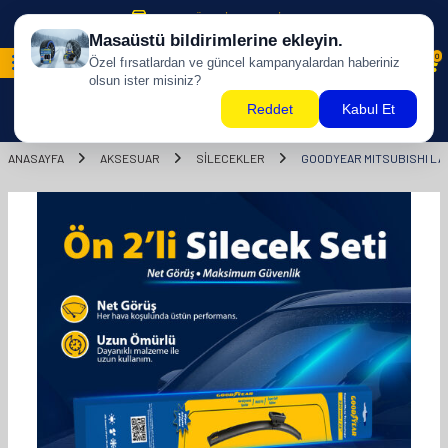
500 TL ÜZERİ KARGO BİZDEN !
0
ANASAYFA
AKSESUAR
SİLECEKLER
GOODYEAR MITSUBISHI LAN