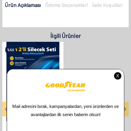
Ürün Açıklaması
Ödeme Seçenekleri
İade Koşulları
İlgili Ürünler
%
50
GOODYEAR