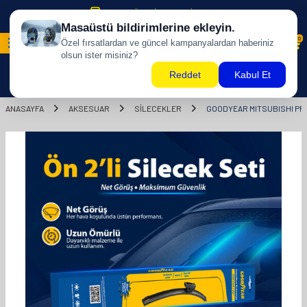
500 TL ÜZERİ KARGO BİZDEN !
0
ANASAYFA
AKSESUAR
SİLECEKLER
GOODYEAR MITSUBISHI PRI