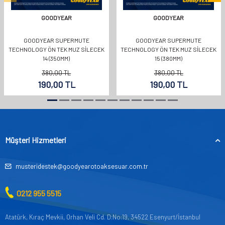
GOODYEAR
GOODYEAR
GOODYEAR SUPERMUTE
GOODYEAR SUPERMUTE
TECHNOLOGY ÖN TEK MUZ SİLECEK
TECHNOLOGY ÖN TEK MUZ SİLECEK
14 (350MM)
15 (380MM)
380,00
TL
380,00
TL
190,00
TL
190,00
TL
Müşteri Hizmetleri
musteridestek@goodyearotoaksesuar.com.tr
0212 955 5515
Atatürk, Kıraç Mevkii, Orhan Veli Cd. D:No:19, 34522 Esenyurt/İstanbul