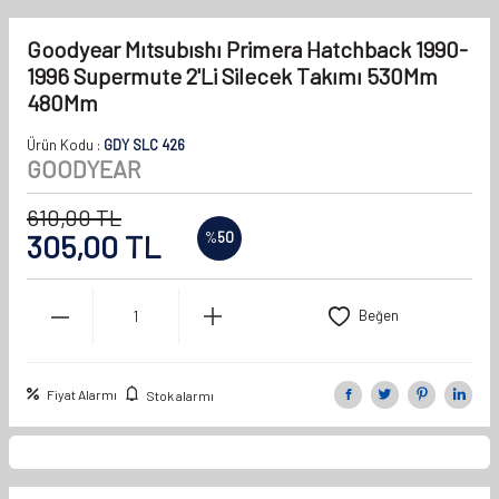
Goodyear Mıtsubıshı Primera Hatchback 1990-
1996 Supermute 2'Li Silecek Takımı 530Mm
480Mm
Ürün Kodu :
GDY SLC 426
GOODYEAR
610,00
TL
305,00
TL
%
50
Beğen
Fiyat Alarmı
Stok alarmı