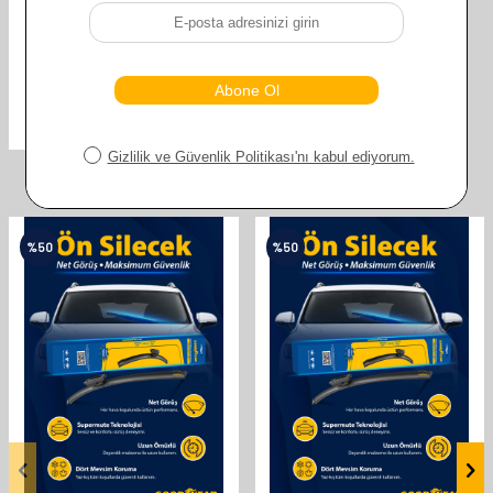
GOODYEAR MITSUBISHI PRIMERA
HATCHBACK 1990-1996
SUPERMUTE 2'LI SILECEK TAKIMI
530MM 480MM
610,00
TL
305,00
TL
Benzer ürünler
%
50
%
50