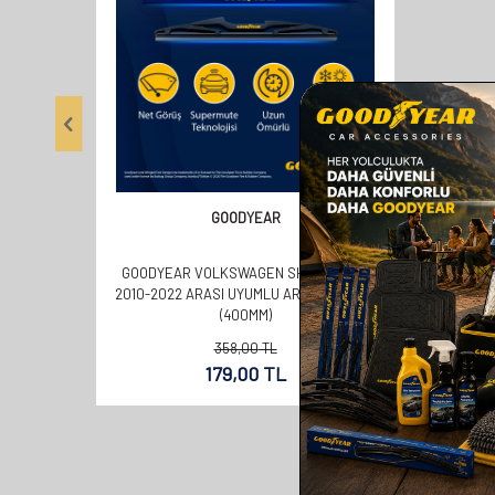
GOODYEAR
GOODYEAR VOLKSWAGEN SHARAN MPV
2010-2022 ARASI UYUMLU ARKA SILECEK
(400MM)
358,00
TL
179,00
TL