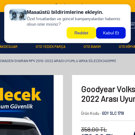
500 TL ÜZERİ KARGO BİZDEN !
AKSESUAR
OTO YEDEK PARÇA
OTO BAKIM
OTO KİMY
WAGEN SHARAN MPV 2010-2022 ARASI UYUMLU ARKA SILECEK (400MM)
Goodyear Volk
2022 Arası Uyu
Ürün Kodu :
GDY SLC 1719
358,00
TL