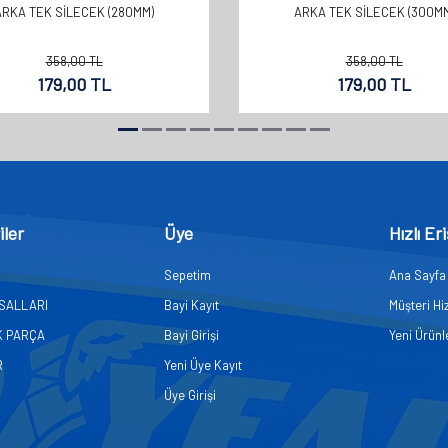
ARKA TEK SİLECEK (280MM)
ARKA TEK SİLECEK (300MM
358,00
TL
358,00
TL
179,00
TL
179,00
TL
iler
Üye
Hızlı Er
Sepetim
Ana Sayfa
ASALLARI
Bayi Kayıt
Müşteri Hi
K PARÇA
Bayi Girişi
Yeni Ürünl
R
Yeni Üye Kayıt
Üye Girişi