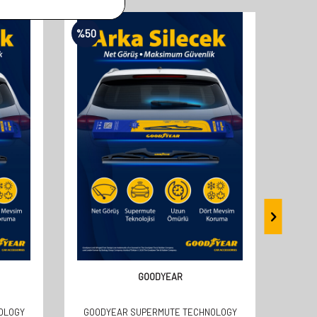
%
50
%
50
GOODYEAR
OLOGY
GOODYEAR SUPERMUTE TECHNOLOGY
GOOD