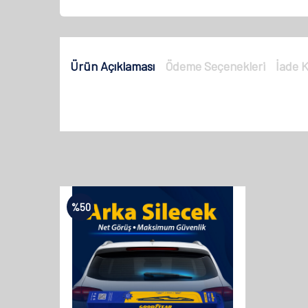
Ürün Açıklaması
Ödeme Seçenekleri
İade K
%
50