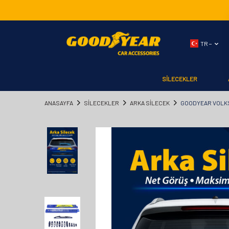
TR −
SİLECEKLER
ANASAYFA
SİLECEKLER
ARKA SİLECEK
GOODYEAR VOLKS