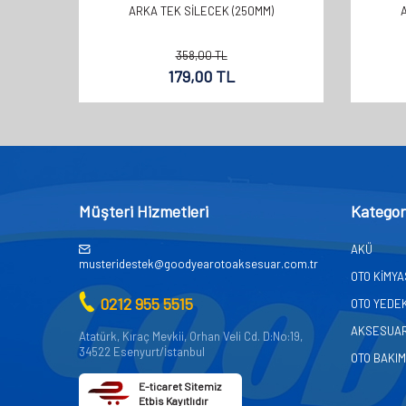
ARKA TEK SİLECEK (250MM)
358,00
TL
179,00
TL
Müşteri Hizmetleri
Kategor
AKÜ
musteridestek@goodyearotoaksesuar.com.tr
OTO KİMY
0212 955 5515
OTO YEDE
AKSESUA
Atatürk, Kıraç Mevkii, Orhan Veli Cd. D:No:19,
34522 Esenyurt/İstanbul
OTO BAKIM
E-ticaret Sitemiz
Etbis Kayıtlıdır