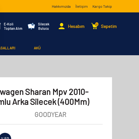
Hakkımızda
İletişim
Kargo Takip
E-Koli
Silecek
0
Hesabım
Sepetim
Toptan Alım
Bulucu
ASALLARI
AKÜ
swagen Sharan Mpv 2010-
mlu Arka Silecek (400Mm)
GOODYEAR
%
50