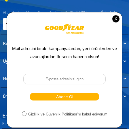
Atatürk, Kıraç Mevkii, Orhan Veli Cd. D:No:19, 34522 Esenyurt/İstanbul
E-ticaret Sitemiz
Etbis Kayıtlıdır
Kategoriler
Üye
Hızlı Erişim
Önemli Bilgiler
E-Bülten Aboneliği
Kampanya ve yeniliklerden haberdar olmak için e-bültenimize abone olun!