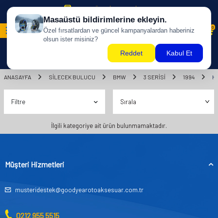
500 TL ÜZERİ KARGO BİZDEN !
0
ANASAYFA
SILECEK BULUCU
BMW
3 SERİSİ
1994
HA
Filtre
İlgili kategoriye ait ürün bulunmamaktadır.
Müşteri Hizmetleri
musteridestek@goodyearotoaksesuar.com.tr
0212 955 5515