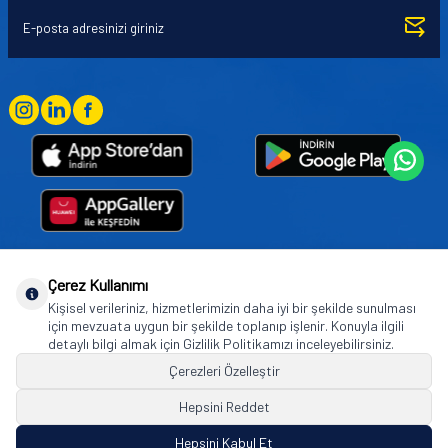
Çerez Kullanımı
Goodyear (and Winged Foot Design) are trademarks of or licensed to The Goodyear
Kişisel verileriniz, hizmetlerimizin daha iyi bir şekilde sunulması
Tire & Rubber Company used under license by Basbug Group Company,
için mevzuata uygun bir şekilde toplanıp işlenir. Konuyla ilgili
Istanbul/Türkiye. © 2026 The Goodyear Tire & Rubber Company.
detaylı bilgi almak için Gizlilik Politikamızı inceleyebilirsiniz.
Çerezleri Özelleştir
Hepsini Reddet
© Tüm hakları saklıdır. https://www.goodyearotoaksesuar.web.tr
Hepsini Kabul Et