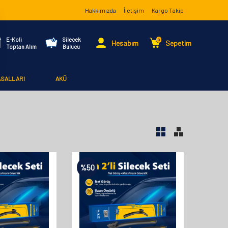
Hakkımızda
İletişim
Kargo Takip
E-Koli
Silecek
0
Hesabım
Sepetim
Toptan Alım
Bulucu
ASALLARI
AKÜ
%
50