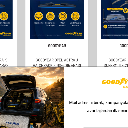
GOODYEAR
GOO
RA K
GOODYEAR OPEL ASTRA J
GOODYEAR 
ARASI
HATCHBACK 2010-2015 ARASI
SUPERMUTE 2'
(350MM)
UYUMLU ARKA SILECEK (350MM)
TAKIMI 2015-20
KAPI) (70
358,00
TL
610,
179,00
TL
305,
Toplam
4
ürün bulunmaktadır.