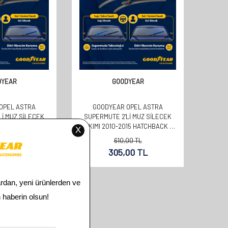
DYEAR
GOODYEAR
OPEL ASTRA
GOODYEAR OPEL ASTRA
LI MUZ SILECEK
SUPERMUTE 2'LI MUZ SILECEK
22 HATCHBACK (5
TAKIMI 2010-2015 HATCHBACK (5
0MM+650MM)
KAPI) (700MM+600MM)
00
TL
610,00
TL
00
TL
305,00
TL