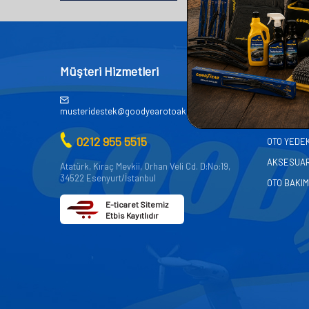
Müşteri Hizmetleri
Kategor
AKÜ
musteridestek@goodyearotoaksesuar.com.tr
OTO KİMY
0212 955 5515
OTO YEDE
AKSESUA
Atatürk, Kıraç Mevkii, Orhan Veli Cd. D:No:19,
34522 Esenyurt/İstanbul
OTO BAKIM
E-ticaret Sitemiz
Etbis Kayıtlıdır