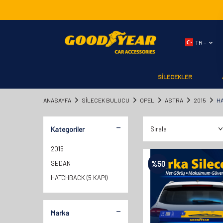
TR −
SİLECEKLER
ANASAYFA
SILECEK BULUCU
OPEL
ASTRA
2015
HA
Kategoriler
2015
SEDAN
%
50
HATCHBACK (5 KAPI)
Marka