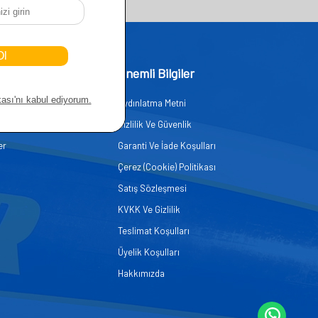
işim
Önemli Bilgiler
Aydınlatma Metni
zmetleri
Gizlilik Ve Güvenlik
er
Garanti Ve İade Koşulları
Çerez (Cookie) Politikası
Satış Sözleşmesi
KVKK Ve Gizlilik
Teslimat Koşulları
Üyelik Koşulları
Hakkımızda