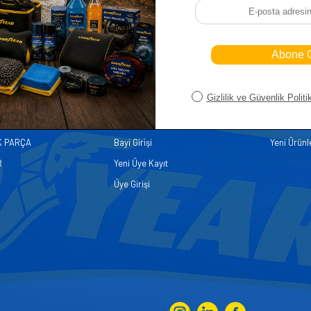
iler
Üye
Hızlı Er
Sepetim
Ana Sayfa
ASALLARI
Bayi Kayıt
Müşteri Hi
K PARÇA
Bayi Girişi
Yeni Ürünl
R
Yeni Üye Kayıt
Üye Girişi