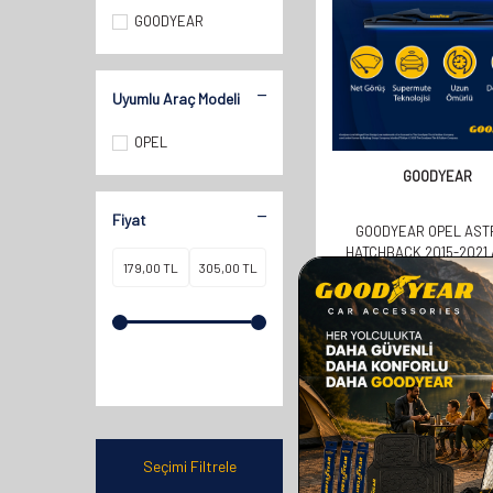
GOODYEAR
Uyumlu Araç Modeli
OPEL
GOODYEAR
Fiyat
GOODYEAR OPEL AST
HATCHBACK 2015-2021 
UYUMLU ARKA SILECEK 
358,00
TL
179,00
TL
Seçimi Filtrele