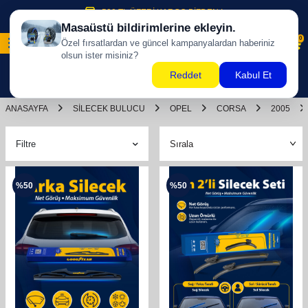
500 TL ÜZERİ KARGO BİZDEN !
0
ANASAYFA
SILECEK BULUCU
OPEL
CORSA
2005
Filtre
%
50
%
50