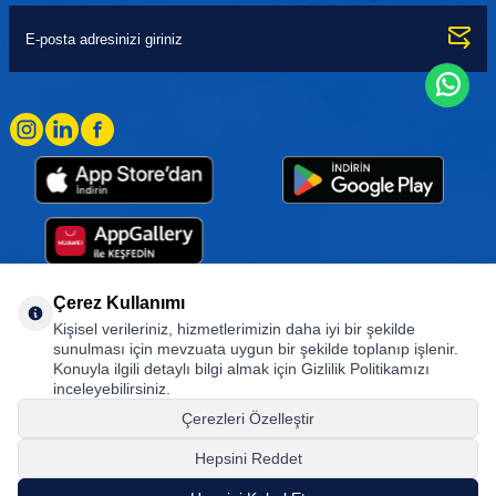
Çerez Kullanımı
Kişisel verileriniz, hizmetlerimizin daha iyi bir şekilde
Goodyear (and Winged Foot Design) are trademarks of or licensed to The Goodyear
sunulması için mevzuata uygun bir şekilde toplanıp işlenir.
Tire & Rubber Company used under license by Basbug Group Company,
Konuyla ilgili detaylı bilgi almak için Gizlilik Politikamızı
Istanbul/Türkiye. © 2026 The Goodyear Tire & Rubber Company.
inceleyebilirsiniz.
Çerezleri Özelleştir
Hepsini Reddet
© Tüm hakları saklıdır. https://www.goodyearotoaksesuar.web.tr