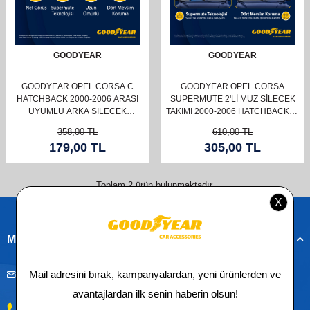
GOODYEAR
GOODYEAR
GOODYEAR OPEL CORSA C
GOODYEAR OPEL CORSA
HATCHBACK 2000-2006 ARASI
SUPERMUTE 2'LI MUZ SILECEK
UYUMLU ARKA SILECEK
TAKIMI 2000-2006 HATCHBACK (5
(250MM)
KAPI) (500MM+450MM)
358,00
TL
610,00
TL
179,00
TL
305,00
TL
Toplam
2
ürün bulunmaktadır.
Müşteri Hizmetleri
musteridestek@goodyearotoaksesuar.com.tr