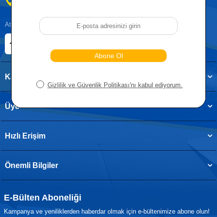
0212 955 5515
Atatürk, Kıraç Mevkii, Orhan Veli Cd. D:No:19, 34522 Esenyurt/İstanbul
E-ticaret Sitemiz
Etbis Kayıtlıdır
Kategoriler
Üye
Hızlı Erişim
Önemli Bilgiler
E-Bülten Aboneliği
Kampanya ve yeniliklerden haberdar olmak için e-bültenimize abone olun!