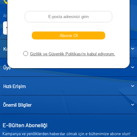
0212 955 5515
Atatürk, Kıraç Mevkii, Orhan Veli Cd. D:No:19, 34522 Esenyurt/İstanbul
E-ticaret Sitemiz
Etbis Kayıtlıdır
Kategoriler
Üye
Hızlı Erişim
Önemli Bilgiler
E-Bülten Aboneliği
Kampanya ve yeniliklerden haberdar olmak için e-bültenimize abone olun!