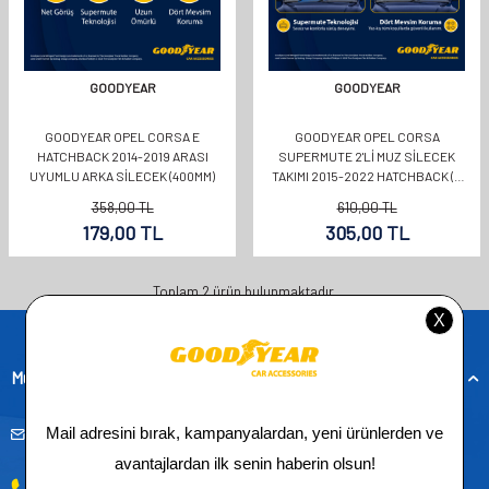
GOODYEAR
GOODYEAR
GOODYEAR OPEL CORSA E
GOODYEAR OPEL CORSA
HATCHBACK 2014-2019 ARASI
SUPERMUTE 2'LI MUZ SILECEK
UYUMLU ARKA SILECEK (400MM)
TAKIMI 2015-2022 HATCHBACK (5
KAPI) (650MM+400MM)
358,00
TL
610,00
TL
179,00
TL
305,00
TL
Toplam
2
ürün bulunmaktadır.
Müşteri Hizmetleri
musteridestek@goodyearotoaksesuar.com.tr