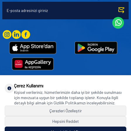
Çerez Kullanımı
Goodyear (and Winged Foot Design) are trademarks of or licensed to The Goodyear
Kişisel verileriniz, hizmetlerimizin daha iyi bir şekilde sunulması
Tire & Rubber Company used under license by Basbug Group Company,
için mevzuata uygun bir şekilde toplanıp işlenir. Konuyla ilgili
Istanbul/Türkiye. © 2026 The Goodyear Tire & Rubber Company.
detaylı bilgi almak için Gizlilik Politikamızı inceleyebilirsiniz.
Çerezleri Özelleştir
Hepsini Reddet
© Tüm hakları saklıdır. https://www.goodyearotoaksesuar.web.tr