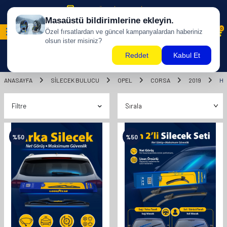
500 TL ÜZERİ KARGO BİZDEN !
0
ANASAYFA
SILECEK BULUCU
OPEL
CORSA
2019
HA
Filtre
%
50
%
50