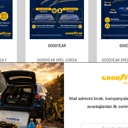
GOODYEAR
GOO
SA F
GOODYEAR OPEL CORSA
GOODYEAR OPEL
 ARASI
SUPERMUTE 2'LI MUZ SILECEK
2026 UYUMLU Ö
(350MM)
TAKIMI 2015-2022 HATCHBACK (5
SILECEK SETI 
KAPI) (650MM+400MM)
350
610,00
TL
841,
305,00
TL
421,
Toplam
3
ürün bulunmaktadır.