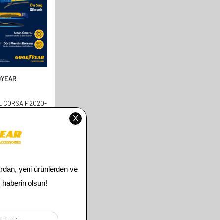
DYEAR
 CORSA F 2020-
N ARKA 3'LÜ MUZ
(600 MM 400 MM
 MM)
00
TL
00
TL