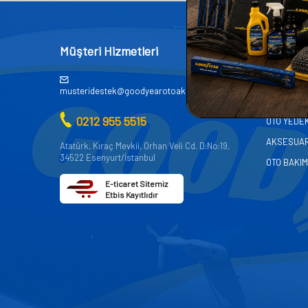
Müşteri Hizmetleri
Kategor
AKÜ
musteridestek@goodyearotoaksesuar.com.tr
OTO KİMY
0212 955 5515
OTO YEDE
AKSESUA
Atatürk, Kıraç Mevkii, Orhan Veli Cd. D:No:19,
34522 Esenyurt/İstanbul
OTO BAKIM
E-ticaret Sitemiz
Etbis Kayıtlıdır