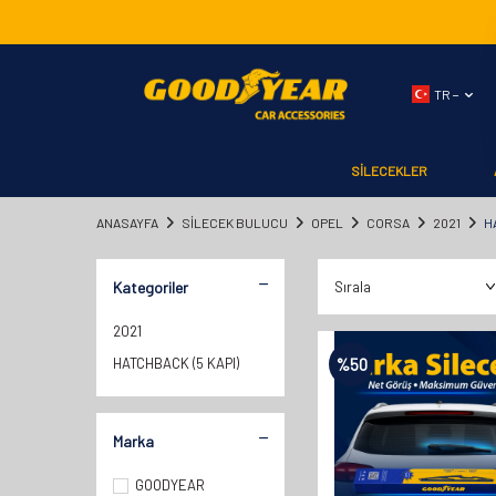
TR −
SİLECEKLER
ANASAYFA
SILECEK BULUCU
OPEL
CORSA
2021
H
Kategoriler
2021
HATCHBACK (5 KAPI)
%
50
Marka
GOODYEAR