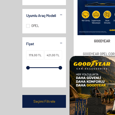
Uyumlu Araç Modeli
OPEL
GOODYEAR
Fiyat
GOODYEAR OPEL COR
HATCHBACK 2020-2025
UYUMLU ARKA SILECEK 
358,00
TL
179,00
TL
Seçimi Filtrele