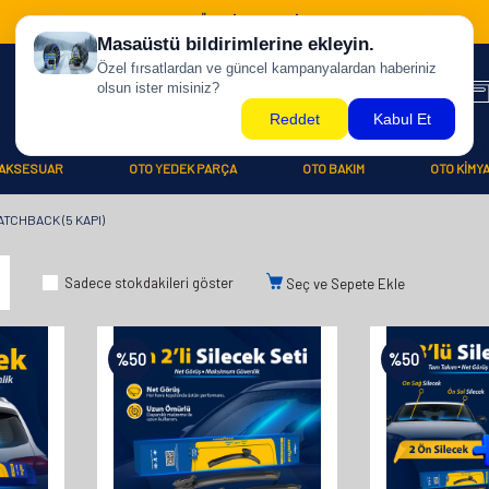
500 TL ÜZERİ KARGO BİZDEN !
AKSESUAR
OTO YEDEK PARÇA
OTO BAKIM
OTO KİMY
ATCHBACK (5 KAPI)
Sadece stokdakileri göster
Seç ve Sepete Ekle
%
50
%
50