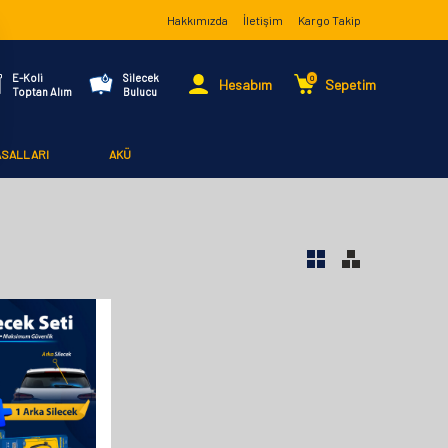
Hakkımızda
İletişim
Kargo Takip
E-Koli
Silecek
0
Hesabım
Sepetim
Toptan Alım
Bulucu
ASALLARI
AKÜ