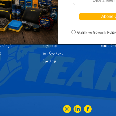
iler
Üye
Hızlı Er
Sepetim
Ana Sayfa
ASALLARI
Bayi Kayıt
Müşteri Hi
K PARÇA
Bayi Girişi
Yeni Ürünl
R
Yeni Üye Kayıt
Üye Girişi