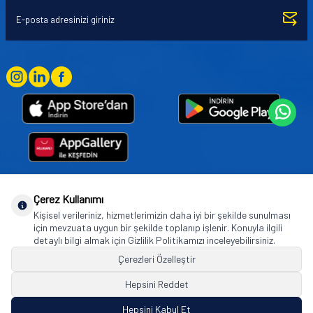
Çerez Kullanımı
Goodyear (and Winged Foot Design) are trademarks of or licensed to The Goodyear
Kişisel verileriniz, hizmetlerimizin daha iyi bir şekilde sunulması
Tire & Rubber Company used under license by Basbug Group Company,
için mevzuata uygun bir şekilde toplanıp işlenir. Konuyla ilgili
Istanbul/Türkiye. © 2026 The Goodyear Tire & Rubber Company.
detaylı bilgi almak için Gizlilik Politikamızı inceleyebilirsiniz.
Çerezleri Özelleştir
Hepsini Reddet
© Tüm hakları saklıdır. https://www.goodyearotoaksesuar.web.tr
Hepsini Kabul Et