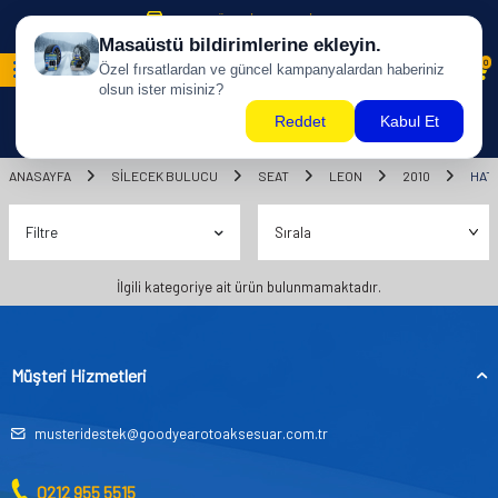
500 TL ÜZERİ KARGO BİZDEN !
0
ANASAYFA
SILECEK BULUCU
SEAT
LEON
2010
HATC
Filtre
İlgili kategoriye ait ürün bulunmamaktadır.
Müşteri Hizmetleri
musteridestek@goodyearotoaksesuar.com.tr
0212 955 5515