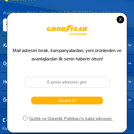
Atatürk, Kıraç Mevkii, Orhan Veli Cd. D:No:19, 34522 Esenyurt/İstanbul
E-ticaret Sitemiz
Etbis Kayıtlıdır
Kategoriler
Üye
Hızlı Erişim
Önemli Bilgiler
E-Bülten Aboneliği
Kampanya ve yeniliklerden haberdar olmak için e-bültenimize abone olun!