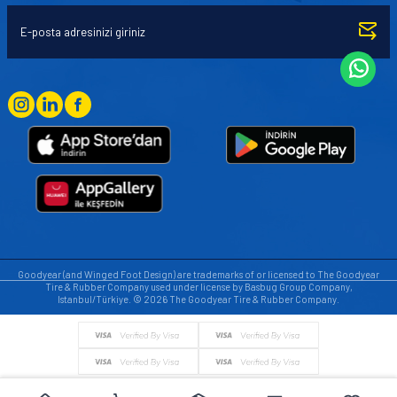
Goodyear (and Winged Foot Design) are trademarks of or licensed to The Goodyear
Tire & Rubber Company used under license by Basbug Group Company,
Istanbul/Türkiye. © 2026 The Goodyear Tire & Rubber Company.
© Tüm hakları saklıdır. https://www.goodyearotoaksesuar.web.tr