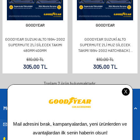
GOODYEAR
GOODYEAR
GOODYEAR SUZUKI ALTO 1994-2002
GOODYEAR SUZUKI ALTO
SUPERMUTE 2'LI SILECEK TAKIMI
SUPERMUTE 2'LI MUZ SILECEK
480MM 400MM
TAKIMI 1994-2002 HATCHBACK (5
KAPI) (480MM+400MM)
610,00
TL
610,00
TL
305,00
TL
305,00
TL
Toplam
2
ürün bulunmaktadır.
Müşteri Hizmetleri
musteridestek@goodyearotoaksesuar.com.tr