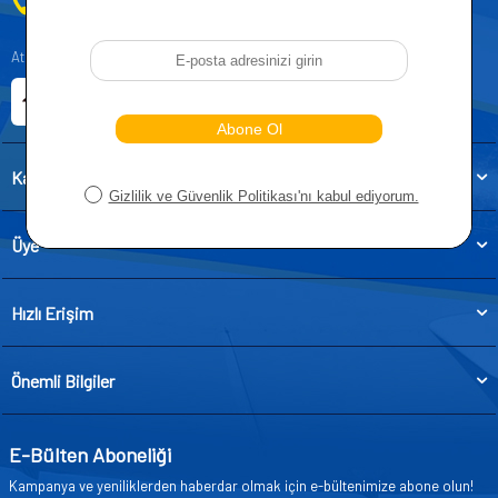
0212 955 5515
Atatürk, Kıraç Mevkii, Orhan Veli Cd. D:No:19, 34522 Esenyurt/İstanbul
E-ticaret Sitemiz
Etbis Kayıtlıdır
Kategoriler
Üye
Hızlı Erişim
Önemli Bilgiler
E-Bülten Aboneliği
Kampanya ve yeniliklerden haberdar olmak için e-bültenimize abone olun!