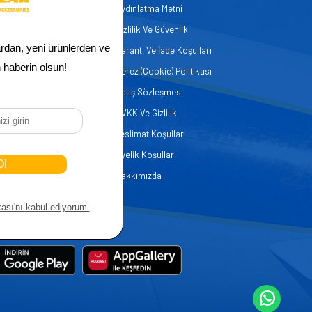
Aydınlatma Metni
zmetleri
Gizlilik Ve Güvenlik
er
Garanti Ve İade Koşulları
Çerez (Cookie) Politikası
Satış Sözleşmesi
KVKK Ve Gizlilik
Teslimat Koşulları
Üyelik Koşulları
Hakkımızda