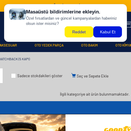
500 TL ÜZERİ KARGO BİZDEN !
AKSESUAR
OTO YEDEK PARÇA
OTO BAKIM
OTO KİMY
HATCHBACK (5 KAPI)
Sadece stokdakileri göster
Seç ve Sepete Ekle
İlgili kategoriye ait ürün bulunmamaktadır.
iler
Üye
Hızlı Er