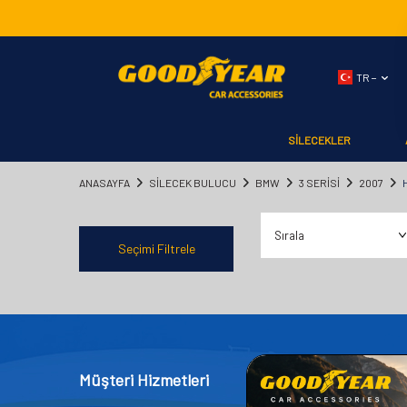
TR −
SİLECEKLER
ANASAYFA
SILECEK BULUCU
BMW
3 SERİSİ
2007
Seçimi Filtrele
Müşteri Hizmetleri
Kategor