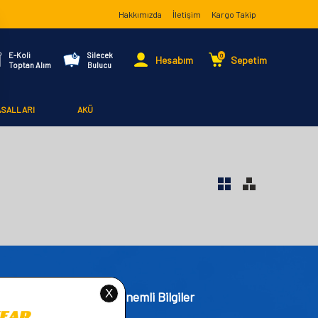
Hakkımızda
İletişim
Kargo Takip
E-Koli
Silecek
0
Hesabım
Sepetim
Toptan Alım
Bulucu
ASALLARI
AKÜ
işim
Önemli Bilgiler