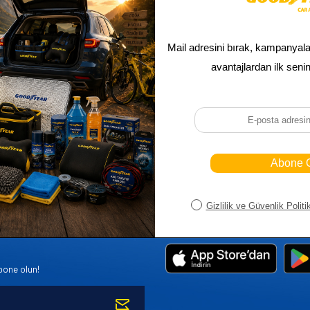
Sepetim
Ana Sayfa
ASALLARI
Bayi Kayıt
Müşteri Hi
K PARÇA
Bayi Girişi
Yeni Ürünl
R
Yeni Üye Kayıt
Üye Girişi
bone olun!