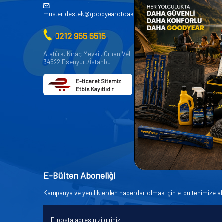
AKÜ
musteridestek@goodyearotoaksesuar.com.tr
OTO KİMY
0212 955 5515
OTO YEDE
AKSESUA
Atatürk, Kıraç Mevkii, Orhan Veli Cd. D:No:19,
34522 Esenyurt/İstanbul
OTO BAKIM
E-ticaret Sitemiz
Etbis Kayıtlıdır
E-Bülten Aboneliği
Kampanya ve yeniliklerden haberdar olmak için e-bültenimize a