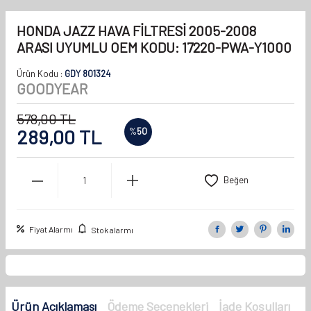
HONDA JAZZ HAVA FİLTRESİ 2005-2008
ARASI UYUMLU OEM KODU: 17220-PWA-Y1000
Ürün Kodu :
GDY 801324
GOODYEAR
578,00
TL
289,00
TL
%
50
Beğen
Fiyat Alarmı
Stok alarmı
Ürün Açıklaması
Ödeme Seçenekleri
İade Koşulları