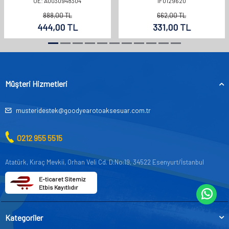
OE: A0030948304
1F0129620
888,00
TL
662,00
TL
444,00
TL
331,00
TL
Müşteri Hizmetleri
musteridestek@goodyearotoaksesuar.com.tr
0212 955 5515
Atatürk, Kıraç Mevkii, Orhan Veli Cd. D:No:19, 34522 Esenyurt/İstanbul
E-ticaret Sitemiz
Etbis Kayıtlıdır
Kategoriler