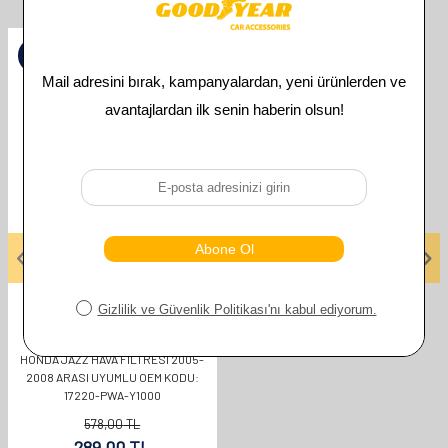
İlgili Ürünler
%
50
GOODYEAR
HONDA JAZZ HAVA FİLTRESİ 2005-
2008 ARASI UYUMLU OEM KODU:
17220-PWA-Y1000
578,00
TL
289,00
TL