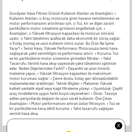
Goodyear Hava Filtresi Ürünün Kullanım Alanları ve Avantajları: •
Kullanım Alanları: o Araç motoruna giren havanın temizlenmesi ve
motor performansının artırılması için. o Toz, kir ve diğer zararlı
partiküllerin motor sistemine girmesini engellemek için. •
Avantajları: o Yüksek filtrasyon kapasitesi ile motorun ömrünü
uzatır. o Yakıt tüketimini azaltarak daha ekonomik bir sürüş sağlar.
o Kolay montaj ve uzun kullanım ömrü sunar. Bu Ürün Ne İşime
Yarar? • Temiz Hava, Yüksek Performans: Motorunuza temiz hava
sağlayarak yakıt verimliliğini ve performansı artırır. • Koruma: Toz
ve kir partiküllerini motor sistemine girmeden filtreler. • Yakıt
Tasarrufu: Verimli hava akışı sayesinde yakıt tüketimini optimize
eder. Neden Diğerlerinden Farklı? • Dayanıklı ve uzun ömürlü
malzeme yapısı. • Yüksek filtrasyon kapasitesi ile maksimum
motor koruması sağlar. • Çevre dostu, kolay geri dönüştürülebilir
malzemelerden üretilmiştir. Teknik Bilgiler: • Malzeme: Yüksek
kaliteli sentetik elyaf veya kağıt filtreleme yüzeyi. • Uyumluluk: Çeşitli
araç modellerine uygun farklı boyut seçenekleri. • Ömür: Tavsiye
edilen periyotlarda değişim ile uzun süreli kullanım. Öne Çıkan
Avantajları: • Motor performansını artıran üstün filtrasyon. • Toz ve
kir partiküllerine karşı etkili koruma. • Yakıt tasarrufu sağlayan
verimli hava akışı.