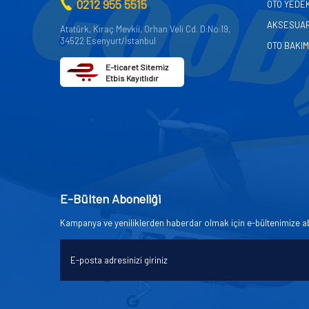
0212 955 5515
OTO YEDE
AKSESUA
Atatürk, Kıraç Mevkii, Orhan Veli Cd. D:No:19,
34522 Esenyurt/İstanbul
OTO BAKIM
E-ticaret Sitemiz
Etbis Kayıtlıdır
E-Bülten Aboneliği
Kampanya ve yeniliklerden haberdar olmak için e-bültenimize a