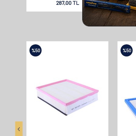
287,00
TL
%
50
%
50