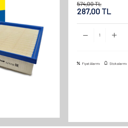
574,00
TL
287,00
TL
Fiyat Alarmı
Stok alarmı