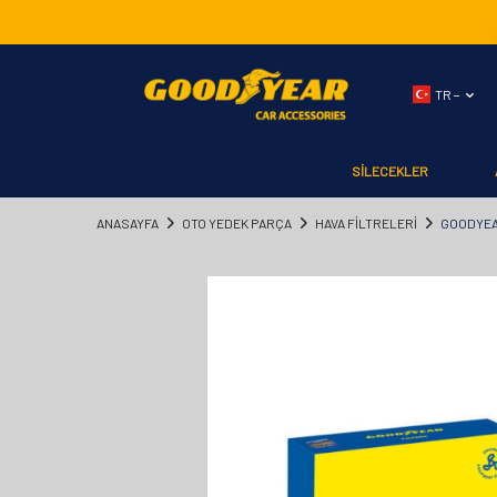
TR −
SİLECEKLER
ANASAYFA
OTO YEDEK PARÇA
HAVA FİLTRELERİ
GOODYEAR