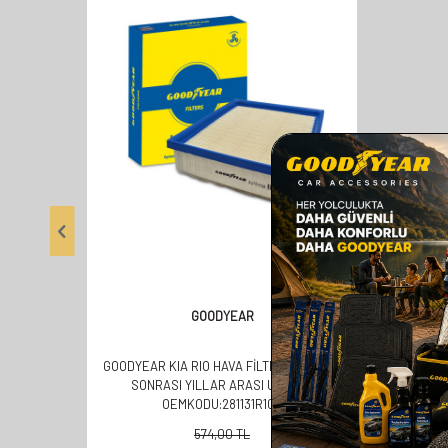
GOODYEAR
GOODYEAR KIA RIO HAVA FILTRESI 2011 VE
SONRASI YILLAR ARASI UYUMLU
OEMKODU:281131R100
574,00
TL