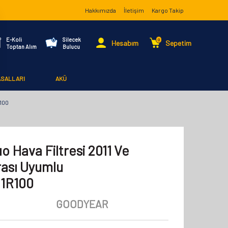
Hakkımızda
İletişim
Kargo Takip
E-Koli
Silecek
0
Hesabım
Sepetim
Toptan Alım
Bulucu
ASALLARI
AKÜ
100
o Hava Filtresi 2011 Ve
Arası Uyumlu
1R100
GOODYEAR