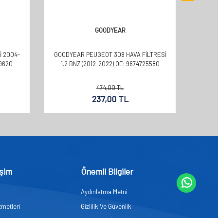
GOODYEAR
I 2004-
GOODYEAR PEUGEOT 308 HAVA FILTRESI
GO
9620
1.2 BNZ (2012-2022) OE: 9674725580
FILT
474,00
TL
237,00
TL
işim
Önemli Bilgiler
Aydınlatma Metni
zmetleri
Gizlilik Ve Güvenlik