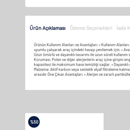
Ürün Açıklaması
Ödeme Seçenekleri
İade K
Ürünün Kullanım Alanları ve Avantajları: • Kullanım Alanları:
uyumlu çalışarak araç içindeki havayı yenilemek için. • Avantajl
Uzun ömürlü ve dayanıklı tasarımı ile uzun süreli kullanım s
Koruması: Polen ve diğer alerjenlerin araç içine girişini en
kapasitesi ile maksimum hava temizliği sağlar. • Dayanıklı
Malzeme: Aktif karbon veya sentetik elyaf filtreleme katman
arasıdır Öne Çıkan Avantajları: • Alerjen ve zararlı partikül
%
50