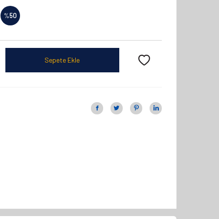
%
50
Sepete Ekle