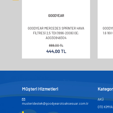
GOODYEAR
GOODYEAR MERCEDES SPRINTER HAVA
GOODYE
FILTRESI 2,5 TDI (1996-2006) OE:
1.6 16V
A0030948304
888,00
TL
444,00
TL
Müşteri Hizmetleri
Kategor
AKÜ
musteridestek@goodyearotoaksesuar.com.tr
OTO KİMY