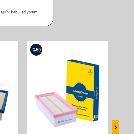
%
50
%
50