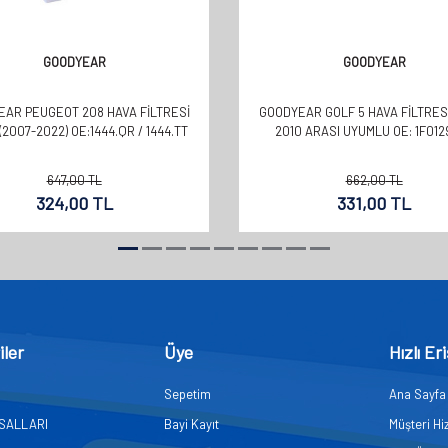
GOODYEAR
GOODYEAR
AR PEUGEOT 208 HAVA FILTRESI
GOODYEAR GOLF 5 HAVA FILTRES
 (2007-2022) OE:1444.QR / 1444.TT
2010 ARASI UYUMLU OE: 1F012
647,00
TL
662,00
TL
324,00
TL
331,00
TL
iler
Üye
Hızlı Er
Sepetim
Ana Sayfa
ASALLARI
Bayi Kayıt
Müşteri Hi