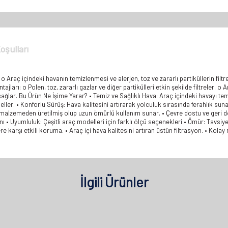
oşulları
 o Araç içindeki havanın temizlenmesi ve alerjen, toz ve zararlı partiküllerin filt
arı: o Polen, toz, zararlı gazlar ve diğer partikülleri etkin şekilde filtreler. o Ara
ağlar. Bu Ürün Ne İşime Yarar? • Temiz ve Sağlıklı Hava: Araç içindeki havayı tem
geller. • Konforlu Sürüş: Hava kalitesini artırarak yolculuk sırasında ferahlık su
 malzemeden üretilmiş olup uzun ömürlü kullanım sunar. • Çevre dostu ve geri dön
ı • Uyumluluk: Çeşitli araç modelleri için farklı ölçü seçenekleri • Ömür: Tavsi
lere karşı etkili koruma. • Araç içi hava kalitesini artıran üstün filtrasyon. • Kol
İlgili Ürünler