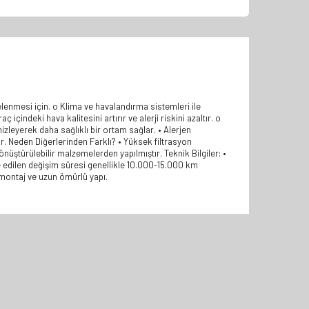
relenmesi için. o Klima ve havalandırma sistemleri ile
ç içindeki hava kalitesini artırır ve alerji riskini azaltır. o
izleyerek daha sağlıklı bir ortam sağlar. • Alerjen
nar. Neden Diğerlerinden Farklı? • Yüksek filtrasyon
üştürülebilir malzemelerden yapılmıştır. Teknik Bilgiler: •
ye edilen değişim süresi genellikle 10.000-15.000 km
ay montaj ve uzun ömürlü yapı.