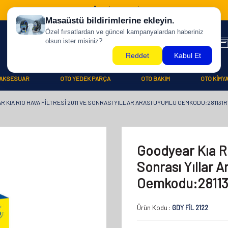
500 TL ÜZERİ KARGO BİZDEN !
AKSESUAR
OTO YEDEK PARÇA
OTO BAKIM
OTO KİMY
 KIA RIO HAVA FILTRESI 2011 VE SONRASI YILLAR ARASI UYUMLU OEMKODU:281131R
Goodyear Kıa Rı
Sonrası Yıllar 
Oemkodu:28113
Ürün Kodu :
GDY FİL 2122