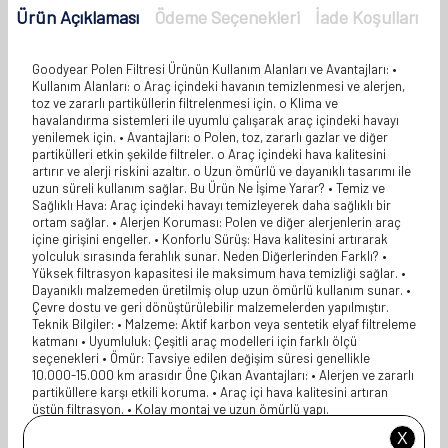
Ürün Açıklaması
Ödeme Seçenekleri
İade Koşulları
Goodyear Polen Filtresi Ürünün Kullanım Alanları ve Avantajları: •
Kullanım Alanları: o Araç içindeki havanın temizlenmesi ve alerjen,
toz ve zararlı partiküllerin filtrelenmesi için. o Klima ve
havalandırma sistemleri ile uyumlu çalışarak araç içindeki havayı
yenilemek için. • Avantajları: o Polen, toz, zararlı gazlar ve diğer
partikülleri etkin şekilde filtreler. o Araç içindeki hava kalitesini
artırır ve alerji riskini azaltır. o Uzun ömürlü ve dayanıklı tasarımı ile
uzun süreli kullanım sağlar. Bu Ürün Ne İşime Yarar? • Temiz ve
Sağlıklı Hava: Araç içindeki havayı temizleyerek daha sağlıklı bir
ortam sağlar. • Alerjen Koruması: Polen ve diğer alerjenlerin araç
içine girişini engeller. • Konforlu Sürüş: Hava kalitesini artırarak
yolculuk sırasında ferahlık sunar. Neden Diğerlerinden Farklı? •
Yüksek filtrasyon kapasitesi ile maksimum hava temizliği sağlar. •
Dayanıklı malzemeden üretilmiş olup uzun ömürlü kullanım sunar. •
Çevre dostu ve geri dönüştürülebilir malzemelerden yapılmıştır.
Teknik Bilgiler: • Malzeme: Aktif karbon veya sentetik elyaf filtreleme
katmanı • Uyumluluk: Çeşitli araç modelleri için farklı ölçü
seçenekleri • Ömür: Tavsiye edilen değişim süresi genellikle
10.000-15.000 km arasıdır Öne Çıkan Avantajları: • Alerjen ve zararlı
partiküllere karşı etkili koruma. • Araç içi hava kalitesini artıran
üstün filtrasyon. • Kolay montaj ve uzun ömürlü yapı.