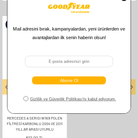
İlgili Ürünler
%
50
GOODYEAR
MERCEDES A SERISI W169 POLEN
FİLTRESİ KARBONLU 2004 VE 2011
YILLAR ARASI UYUMLU
822,00
TL