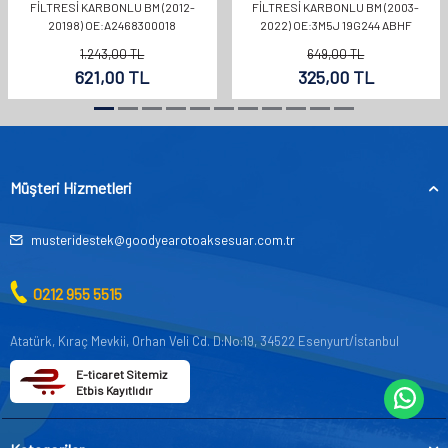
FILTRESI KARBONLU BM (2012-
FILTRESI KARBONLU BM (2003-
20198) OE:A2468300018
2022) OE:3M5J 19G244 ABHF
1.243,00
TL
649,00
TL
621,00
TL
325,00
TL
Müşteri Hizmetleri
musteridestek@goodyearotoaksesuar.com.tr
0212 955 5515
Atatürk, Kıraç Mevkii, Orhan Veli Cd. D:No:19, 34522 Esenyurt/İstanbul
E-ticaret Sitemiz
Etbis Kayıtlıdır