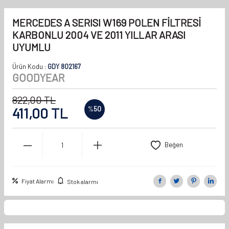
MERCEDES A SERISI W169 POLEN FİLTRESİ
KARBONLU 2004 VE 2011 YILLAR ARASI
UYUMLU
Ürün Kodu :
GDY 802167
GOODYEAR
822,00
TL
411,00
TL
%
50
Beğen
Fiyat Alarmı
Stok alarmı