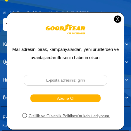
Atatürk, Kıraç Mevkii, Orhan Veli Cd. D:No:19, 34522 Esenyurt/İstanbul
E-ticaret Sitemiz
Etbis Kayıtlıdır
Kategoriler
Üye
Hızlı Erişim
Önemli Bilgiler
E-Bülten Aboneliği
Kampanya ve yeniliklerden haberdar olmak için e-bültenimize abone olun!