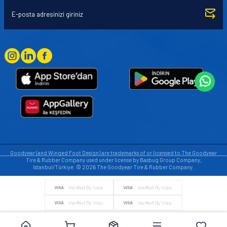
Goodyear (and Winged Foot Design) are trademarks of or licensed to The Goodyear
Tire & Rubber Company used under license by Basbug Group Company,
Istanbul/Türkiye. © 2026 The Goodyear Tire & Rubber Company.
© Tüm hakları saklıdır. https://www.goodyearotoaksesuar.web.tr