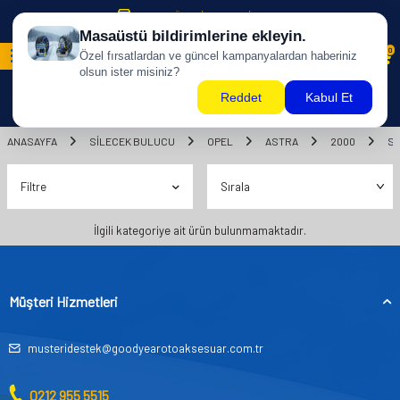
500 TL ÜZERİ KARGO BİZDEN !
0
ANASAYFA
SILECEK BULUCU
OPEL
ASTRA
2000
S
Filtre
İlgili kategoriye ait ürün bulunmamaktadır.
Müşteri Hizmetleri
musteridestek@goodyearotoaksesuar.com.tr
0212 955 5515