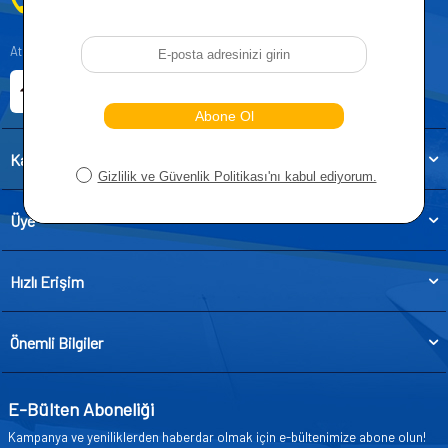
0212 955 5515
Atatürk, Kıraç Mevkii, Orhan Veli Cd. D:No:19, 34522 Esenyurt/İstanbul
E-ticaret Sitemiz
Etbis Kayıtlıdır
Kategoriler
Üye
Hızlı Erişim
Önemli Bilgiler
E-Bülten Aboneliği
Kampanya ve yeniliklerden haberdar olmak için e-bültenimize abone olun!