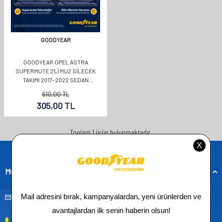
GOODYEAR
GOODYEAR OPEL ASTRA
SUPERMUTE 2'LI MUZ SILECEK
TAKIMI 2017-2022 SEDAN
(700MM+600MM)
610,00
TL
305,00
TL
Toplam
1
ürün bulunmaktadır.
Müşteri Hizmetleri
musteridestek@goodyearotoaksesuar.com.tr