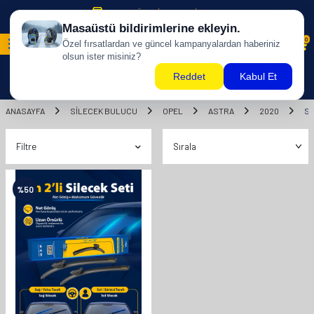
500 TL ÜZERİ KARGO BİZDEN !
0
ANASAYFA
SILECEK BULUCU
OPEL
ASTRA
2020
S
Filtre
%
50