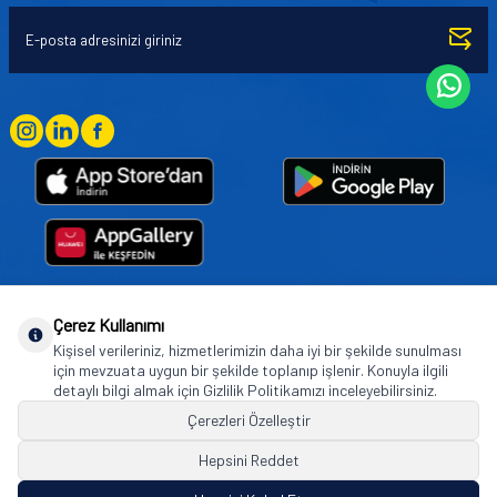
Çerez Kullanımı
Goodyear (and Winged Foot Design) are trademarks of or licensed to The Goodyear
Kişisel verileriniz, hizmetlerimizin daha iyi bir şekilde sunulması
Tire & Rubber Company used under license by Basbug Group Company,
için mevzuata uygun bir şekilde toplanıp işlenir. Konuyla ilgili
Istanbul/Türkiye. © 2026 The Goodyear Tire & Rubber Company.
detaylı bilgi almak için Gizlilik Politikamızı inceleyebilirsiniz.
Çerezleri Özelleştir
Hepsini Reddet
© Tüm hakları saklıdır. https://www.goodyearotoaksesuar.web.tr