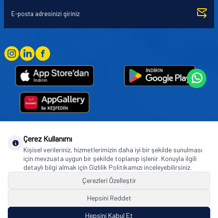
Çerez Kullanımı
Goodyear (and Winged Foot Design) are trademarks of or licensed to The Goodyear
Kişisel verileriniz, hizmetlerimizin daha iyi bir şekilde sunulması
Tire & Rubber Company used under license by Basbug Group Company,
için mevzuata uygun bir şekilde toplanıp işlenir. Konuyla ilgili
Istanbul/Türkiye. © 2026 The Goodyear Tire & Rubber Company.
detaylı bilgi almak için Gizlilik Politikamızı inceleyebilirsiniz.
Çerezleri Özelleştir
Hepsini Reddet
© Tüm hakları saklıdır. https://www.goodyearotoaksesuar.web.tr
Hepsini Kabul Et