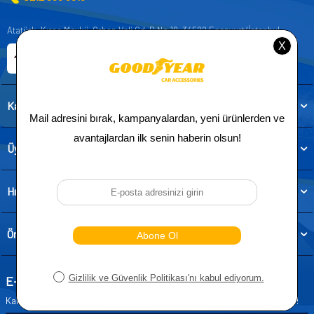
Atatürk, Kıraç Mevkii, Orhan Veli Cd. D:No:19, 34522 Esenyurt/İstanbul
E-ticaret Sitemiz
Etbis Kayıtlıdır
Kategoriler
Üye
Hızlı Erişim
Önemli Bilgiler
E-Bülten Aboneliği
Kampanya ve yeniliklerden haberdar olmak için e-bültenimize abone olun!