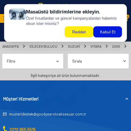
500 TL ÜZERİ KARGO BİZDEN !
0
ANASAYFA
SILECEK BULUCU
SUZUKİ
VITARA
2005
Filtre
İlgili kategoriye ait ürün bulunmamaktadır.
Müşteri Hizmetleri
musteridestek@goodyearotoaksesuar.com.tr
0212 955 5515