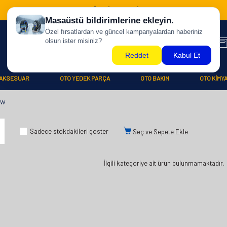
500 TL ÜZERİ KARGO BİZDEN !
AKSESUAR
OTO YEDEK PARÇA
OTO BAKIM
OTO KİMY
SW
Sadece stokdakileri göster
Seç ve Sepete Ekle
İlgili kategoriye ait ürün bulunmamaktadır.