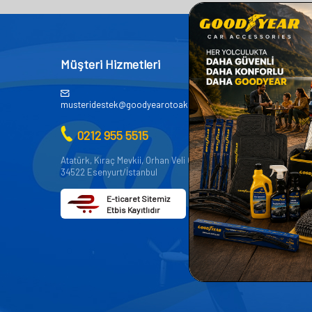
Müşteri Hizmetleri
Kategor
AKÜ
musteridestek@goodyearotoaksesuar.com.tr
OTO KİMY
0212 955 5515
OTO YEDE
AKSESUA
Atatürk, Kıraç Mevkii, Orhan Veli Cd. D:No:19,
34522 Esenyurt/İstanbul
OTO BAKIM
E-ticaret Sitemiz
Etbis Kayıtlıdır