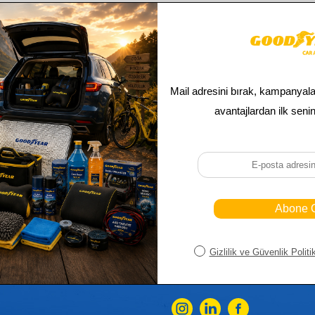
iler
Üye
Hızlı Er
Sepetim
Ana Sayfa
ASALLARI
Bayi Kayıt
Müşteri Hi
K PARÇA
Bayi Girişi
Yeni Ürünl
R
Yeni Üye Kayıt
Üye Girişi