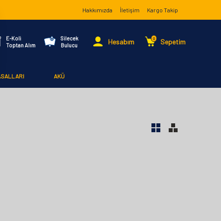
Hakkımızda
İletişim
Kargo Takip
E-Koli
Silecek
0
Hesabım
Sepetim
Toptan Alım
Bulucu
ASALLARI
AKÜ