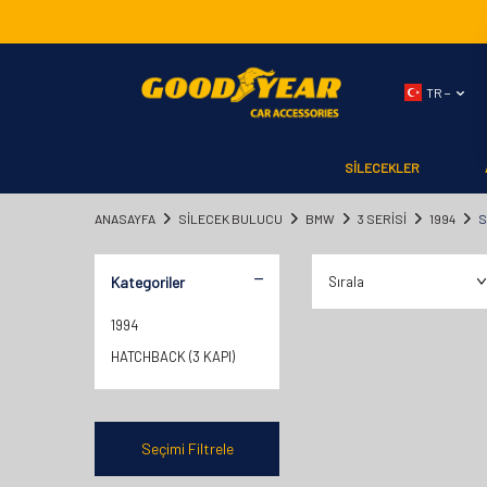
TR −
SİLECEKLER
ANASAYFA
SILECEK BULUCU
BMW
3 SERİSİ
1994
Kategoriler
1994
HATCHBACK (3 KAPI)
Seçimi Filtrele