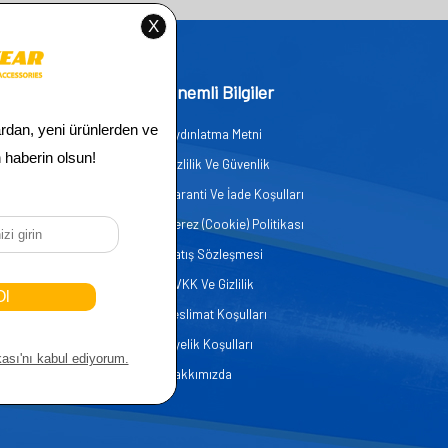
işim
Önemli Bilgiler
Aydınlatma Metni
zmetleri
Gizlilik Ve Güvenlik
er
Garanti Ve İade Koşulları
Çerez (Cookie) Politikası
Satış Sözleşmesi
KVKK Ve Gizlilik
Teslimat Koşulları
Üyelik Koşulları
Hakkımızda