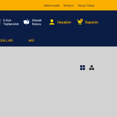
Hakkımızda
İletişim
Kargo Takip
E-Koli
Silecek
0
Hesabım
Sepetim
Toptan Alım
Bulucu
ASALLARI
AKÜ