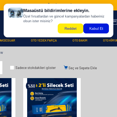
500 TL ÜZERİ KARGO BİZDEN !
AKSESUAR
OTO YEDEK PARÇA
OTO BAKIM
OTO KİMY
SW
Sadece stokdakileri göster
Seç ve Sepete Ekle
%
50