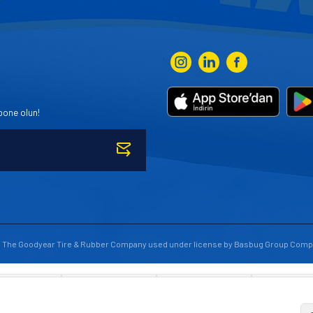
bone olun!
to The Goodyear Tire & Rubber Company used under license by Basbug Group Comp
© Tüm hakları saklıdır. https://www.goodyearotoaksesuar.web.tr