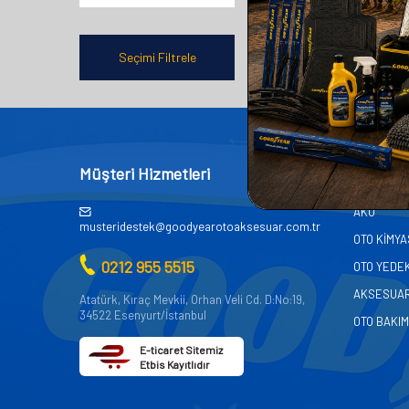
Seçimi Filtrele
Müşteri Hizmetleri
Kategor
AKÜ
musteridestek@goodyearotoaksesuar.com.tr
OTO KİMY
0212 955 5515
OTO YEDE
AKSESUA
Atatürk, Kıraç Mevkii, Orhan Veli Cd. D:No:19,
34522 Esenyurt/İstanbul
OTO BAKIM
E-ticaret Sitemiz
Etbis Kayıtlıdır