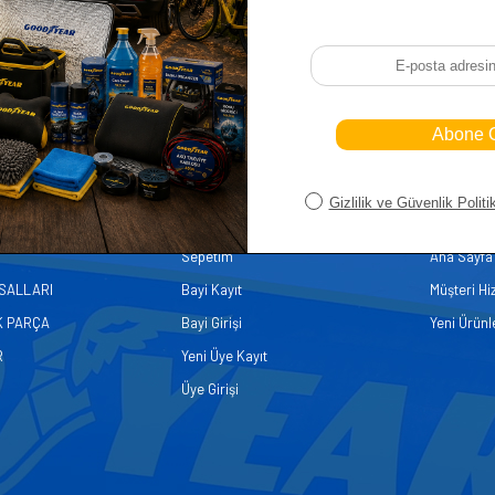
iler
Üye
Hızlı Er
Sepetim
Ana Sayfa
ASALLARI
Bayi Kayıt
Müşteri Hi
K PARÇA
Bayi Girişi
Yeni Ürünl
R
Yeni Üye Kayıt
Üye Girişi