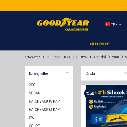
TR −
SİLECEKLER
ANASAYFA
SILECEK BULUCU
BMW
3 SERİSİ
2001
Kategoriler
2001
SEDAN
%
50
HATCHBACK (5 KAPI)
HATCHBACK (3 KAPI)
SW
COUPE