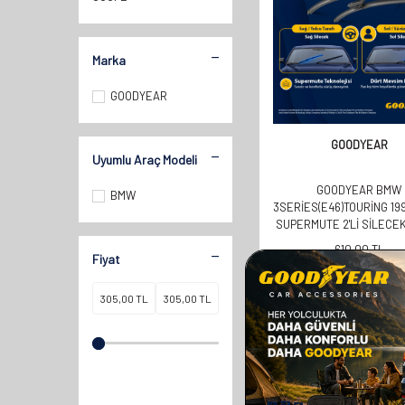
Marka
GOODYEAR
GOODYEAR
Uyumlu Araç Modeli
GOODYEAR BMW
BMW
3SERIES(E46)TOURING 19
SUPERMUTE 2'LI SILECEK
580MM 500MM
610,00
TL
Fiyat
305,00
TL