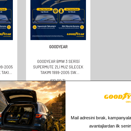
GOODYEAR
GOODYEAR BMW 3 SERISI
99-2005
SUPERMUTE 2'LI MUZ SILECEK
 TAKIMI
TAKIMI 1999-2005 SW
(580MM+500MM)
610,00
TL
305,00
TL
Toplam
2
ürün bulunmaktadır.