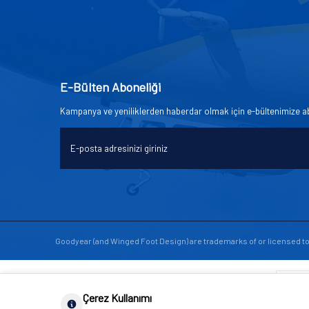
E-Bülten Aboneliği
Kampanya ve yeniliklerden haberdar olmak için e-bültenimize a
Goodyear (and Winged Foot Design) are trademarks of or licensed 
Çerez Kullanımı