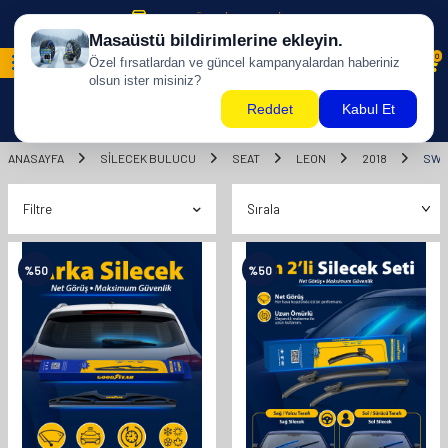
500 TL ÜZERİ KARGO BİZDEN !
0
ANASAYFA
SILECEK BULUCU
SEAT
LEON
2018
SW
Filtre
%
50
%
50