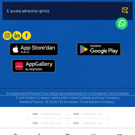
Goodyear (and Winged Foot Design) are trademarks of or licensed to The Goodyear
Tire & Rubber Company used under license by Basbug Group Company,
Istanbul/Türkiye. © 2026 The Goodyear Tire & Rubber Company.
© Tüm hakları saklıdır. https://www.goodyearotoaksesuar.web.tr