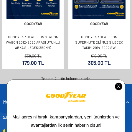
GOODYEAR
GOODYEAR
GOODYEAR SEAT LEON STATION
GOODYEAR SEAT LEON
WAGON 2012-2020 ARASI UYUMLU
SUPERMUTE 2'LI MUZ SILECEK
ARKA SILECEK (350MM)
TAKIMI 2014-2022 SW
(650MM+400MM)
358,00
TL
610,00
TL
179,00
TL
305,00
TL
Toplam
2
ürün bulunmaktadır.
Müşteri Hizmetleri
musteridestek@goodyearotoaksesuar.com.tr