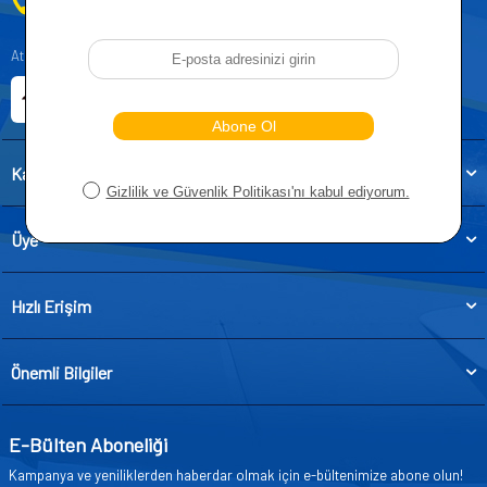
0212 955 5515
Atatürk, Kıraç Mevkii, Orhan Veli Cd. D:No:19, 34522 Esenyurt/İstanbul
E-ticaret Sitemiz
Etbis Kayıtlıdır
Kategoriler
Üye
Hızlı Erişim
Önemli Bilgiler
E-Bülten Aboneliği
Kampanya ve yeniliklerden haberdar olmak için e-bültenimize abone olun!