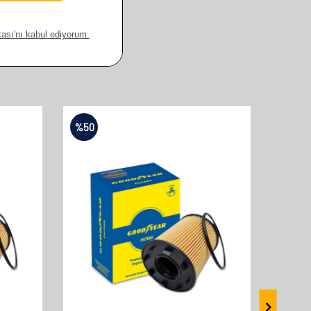
%
50
%
50