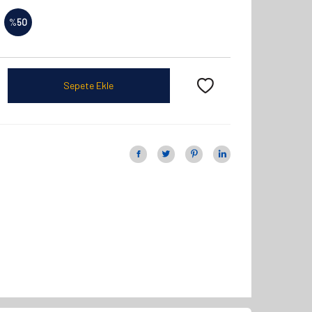
%
50
Sepete Ekle