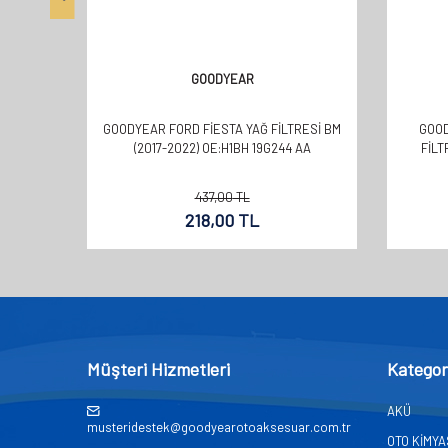
GOODYEAR
GOODYEAR FORD FİESTA YAĞ FİLTRESİ BM
GOO
(2017-2022) OE:H1BH 19G244 AA
FILT
437,00
TL
218,00
TL
Müşteri Hizmetleri
Kategor
AKÜ
musteridestek@goodyearotoaksesuar.com.tr
OTO KİMY