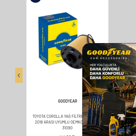
GOODYEAR
TOYOTA COROLLA YAĞ FİLTRESİ 2009 VE
2018 ARASI UYUMLU OEMKODU:04152-
31090