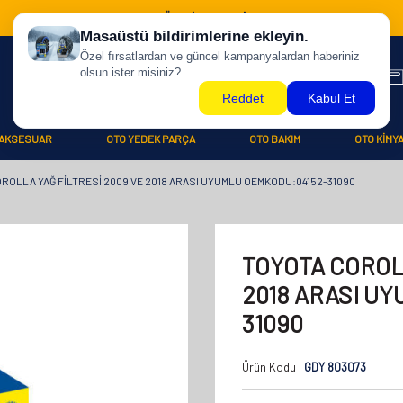
500 TL ÜZERİ KARGO BİZDEN !
AKSESUAR
OTO YEDEK PARÇA
OTO BAKIM
OTO KİMY
ROLLA YAĞ FİLTRESİ 2009 VE 2018 ARASI UYUMLU OEMKODU:04152-31090
TOYOTA COROL
2018 ARASI U
31090
Ürün Kodu :
GDY 803073