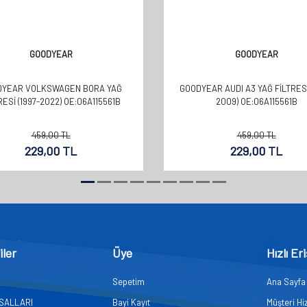
GOODYEAR
GOODYEAR
DYEAR VOLKSWAGEN BORA YAĞ
GOODYEAR AUDI A3 YAĞ FILTRESI
RESI (1997-2022) OE:06A115561B
2009) OE:06A115561B
459,00
TL
459,00
TL
229,00
TL
229,00
TL
iler
Üye
Hızlı Er
Sepetim
Ana Sayfa
ASALLARI
Bayi Kayıt
Müşteri Hi