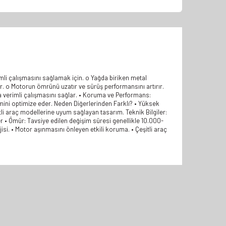
imli çalışmasını sağlamak için. o Yağda biriken metal
reler. o Motorun ömrünü uzatır ve sürüş performansını artırır.
a verimli çalışmasını sağlar. • Koruma ve Performans:
mini optimize eder. Neden Diğerlerinden Farklı? • Yüksek
tli araç modellerine uyum sağlayan tasarım. Teknik Bilgiler:
ler • Ömür: Tavsiye edilen değişim süresi genellikle 10.000-
isi. • Motor aşınmasını önleyen etkili koruma. • Çeşitli araç