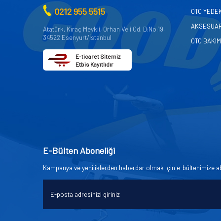
0212 955 5515
OTO YEDE
AKSESUA
Atatürk, Kıraç Mevkii, Orhan Veli Cd. D:No:19,
34522 Esenyurt/İstanbul
OTO BAKIM
E-ticaret Sitemiz
Etbis Kayıtlıdır
E-Bülten Aboneliği
Kampanya ve yeniliklerden haberdar olmak için e-bültenimize a