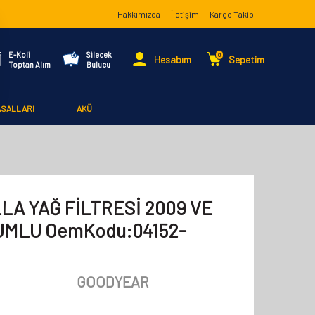
Hakkımızda
İletişim
Kargo Takip
E-Koli
Silecek
0
Hesabım
Sepetim
Toptan Alım
Bulucu
ASALLARI
AKÜ
LA YAĞ FİLTRESİ 2009 VE
YUMLU OemKodu:04152-
GOODYEAR