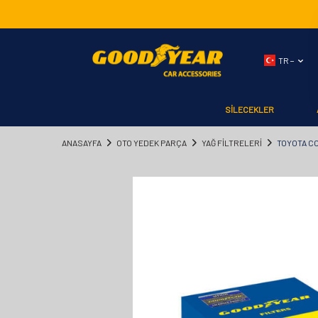
TR −
SİLECEKLER
ANASAYFA
OTO YEDEK PARÇA
YAĞ FİLTRELERİ
TOYOTA CO