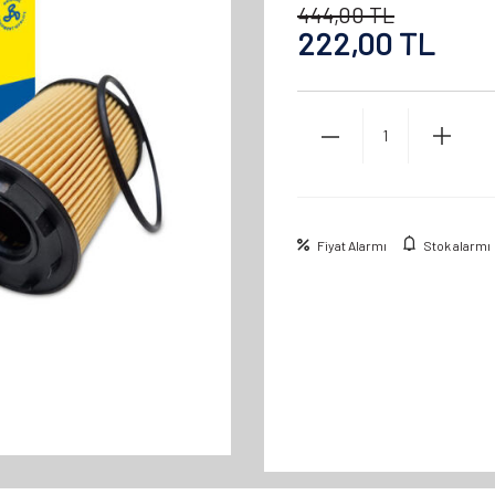
444,00
TL
222,00
TL
Fiyat Alarmı
Stok alarmı