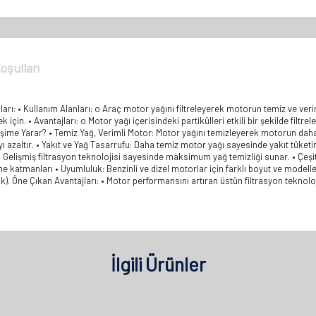
oşulları
ları: • Kullanım Alanları: o Araç motor yağını filtreleyerek motorun temiz ve ver
k için. • Avantajları: o Motor yağı içerisindeki partikülleri etkili bir şekilde filt
İşime Yarar? • Temiz Yağ, Verimli Motor: Motor yağını temizleyerek motorun dah
zaltır. • Yakıt ve Yağ Tasarrufu: Daha temiz motor yağı sayesinde yakıt tüketi
 • Gelişmiş filtrasyon teknolojisi sayesinde maksimum yağ temizliği sunar. • Çeşi
eme katmanları • Uyumluluk: Benzinli ve dizel motorlar için farklı boyut ve model
ak). Öne Çıkan Avantajları: • Motor performansını artıran üstün filtrasyon teknoloj
İlgili Ürünler