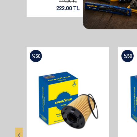
444,00
TL
222,00
TL
%
50
%
50