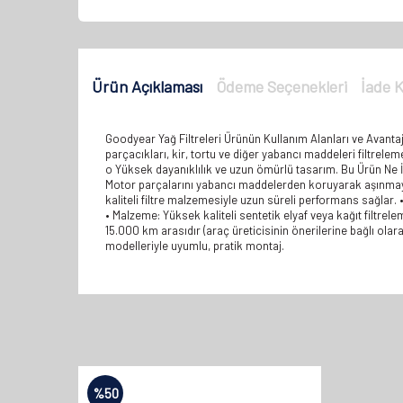
Ürün Açıklaması
Ödeme Seçenekleri
İade K
Goodyear Yağ Filtreleri Ürünün Kullanım Alanları ve Avantaj
parçacıkları, kir, tortu ve diğer yabancı maddeleri filtreleme
o Yüksek dayanıklılık ve uzun ömürlü tasarım. Bu Ürün Ne 
Motor parçalarını yabancı maddelerden koruyarak aşınmayı a
kaliteli filtre malzemesiyle uzun süreli performans sağlar.
• Malzeme: Yüksek kaliteli sentetik elyaf veya kağıt filtrel
15.000 km arasıdır (araç üreticisinin önerilerine bağlı olar
modelleriyle uyumlu, pratik montaj.
%
50