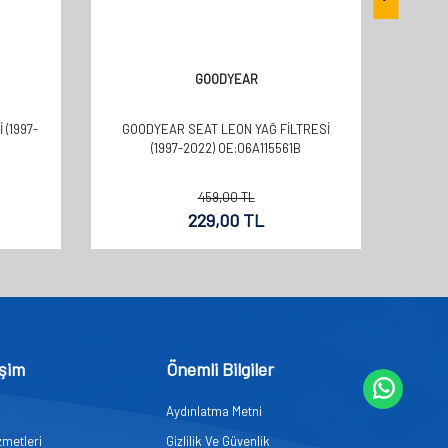
GOODYEAR
 (1997-
GOODYEAR SEAT LEON YAĞ FILTRESI
GOOD
(1997-2022) OE:06A115561B
459,00
TL
229,00
TL
işim
Önemli Bilgiler
Aydınlatma Metni
zmetleri
Gizlilik Ve Güvenlik