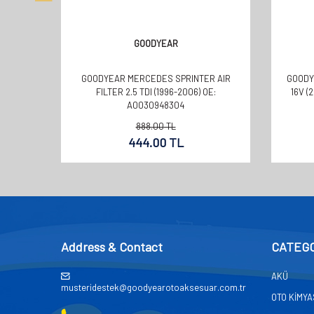
GOODYEAR
GOODYEAR MERCEDES SPRINTER AIR
GOODYE
FILTER 2.5 TDI (1996-2006) OE:
16V (
A0030948304
888.00
TL
444.00
TL
Address & Contact
CATEG
AKÜ
musteridestek@goodyearotoaksesuar.com.tr
OTO KİMY