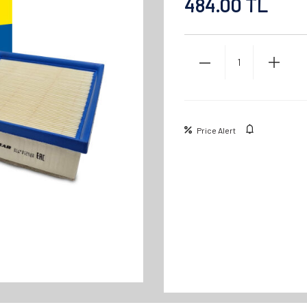
484.00
TL
Price Alert