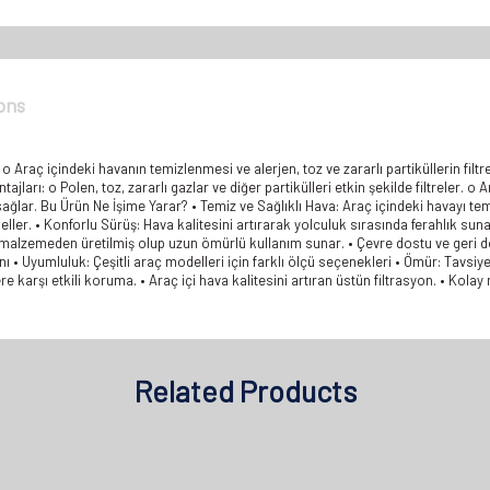
ons
 o Araç içindeki havanın temizlenmesi ve alerjen, toz ve zararlı partiküllerin filt
arı: o Polen, toz, zararlı gazlar ve diğer partikülleri etkin şekilde filtreler. o Ara
ağlar. Bu Ürün Ne İşime Yarar? • Temiz ve Sağlıklı Hava: Araç içindeki havayı tem
geller. • Konforlu Sürüş: Hava kalitesini artırarak yolculuk sırasında ferahlık su
 malzemeden üretilmiş olup uzun ömürlü kullanım sunar. • Çevre dostu ve geri dön
ı • Uyumluluk: Çeşitli araç modelleri için farklı ölçü seçenekleri • Ömür: Tavsi
lere karşı etkili koruma. • Araç içi hava kalitesini artıran üstün filtrasyon. • Kol
Related Products