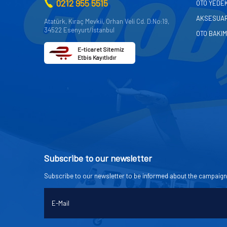
0212 955 5515
OTO YEDE
AKSESUA
Atatürk, Kıraç Mevkii, Orhan Veli Cd. D:No:19,
34522 Esenyurt/İstanbul
OTO BAKIM
E-ticaret Sitemiz
Etbis Kayıtlıdır
Subscribe to our newsletter
Subscribe to our newsletter to be informed about the campaign