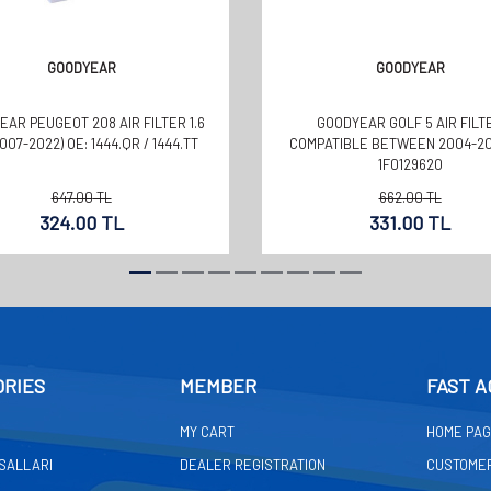
GOODYEAR
GOODYEAR
AR PEUGEOT 208 AIR FILTER 1.6
GOODYEAR GOLF 5 AIR FILT
2007-2022) OE: 1444.QR / 1444.TT
COMPATIBLE BETWEEN 2004-20
1F0129620
647.00
TL
662.00
TL
324.00
TL
331.00
TL
ORIES
MEMBER
FAST A
MY CART
HOME PA
ASALLARI
DEALER REGISTRATION
CUSTOMER