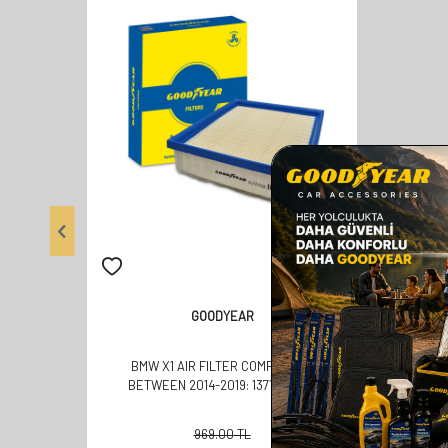
GOODYEAR
BMW X1 AIR FILTER COMPATIBLE
BETWEEN 2014-2019: 13717619267
969.00
TL