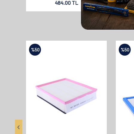
484.00
TL
%
50
%
50