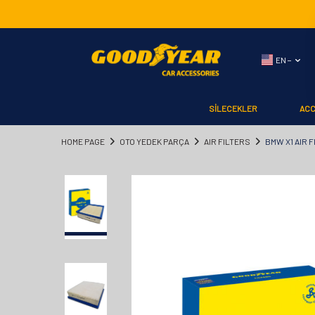
EN −
SİLECEKLER
AC
HOME PAGE
OTO YEDEK PARÇA
AIR FILTERS
BMW X1 AIR 