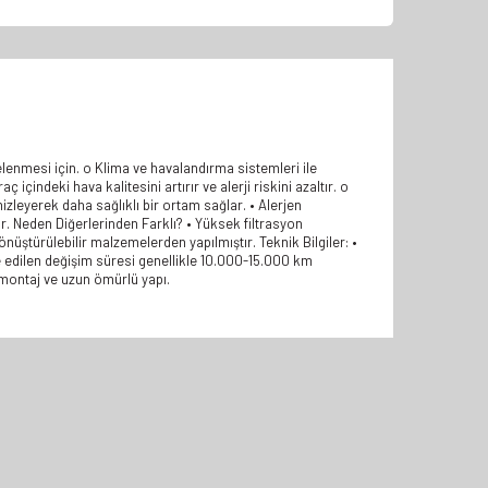
relenmesi için. o Klima ve havalandırma sistemleri ile
ç içindeki hava kalitesini artırır ve alerji riskini azaltır. o
izleyerek daha sağlıklı bir ortam sağlar. • Alerjen
nar. Neden Diğerlerinden Farklı? • Yüksek filtrasyon
üştürülebilir malzemelerden yapılmıştır. Teknik Bilgiler: •
ye edilen değişim süresi genellikle 10.000-15.000 km
ay montaj ve uzun ömürlü yapı.