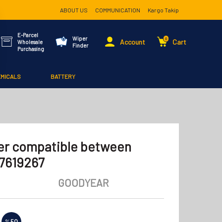
ABOUT US
COMMUNICATION
Kargo Takip
E-Parcel
Wiper
0
Account
Cart
Wholesale
Finder
Purchasing
EMICALS
BATTERY
ter compatible between
17619267
GOODYEAR
%
50