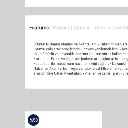
Features
Payment Options
Return Conditi
Ürünün Kullanım Alanları ve Avantajları: • Kullanım Alanları:
uyumlu çalışarak araç içindeki havayı yenilemek için. • Avantajl
Uzun ömürlü ve dayanıklı tasarımı ile uzun süreli kullanım s
Koruması: Polen ve diğer alerjenlerin araç içine girişini en
kapasitesi ile maksimum hava temizliği sağlar. • Dayanıklı
Malzeme: Aktif karbon veya sentetik elyaf filtreleme katman
arasıdır Öne Çıkan Avantajları: • Alerjen ve zararlı partikül
%
50