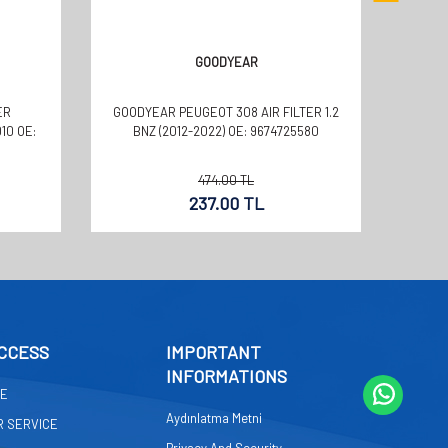
GOODYEAR
ER
GOODYEAR PEUGEOT 308 AIR FILTER 1.2
GOODYE
10 OE:
BNZ (2012-2022) OE: 9674725580
-.1.
474.00
TL
237.00
TL
CCESS
IMPORTANT
INFORMATIONS
GE
Aydınlatma Metni
 SERVICE