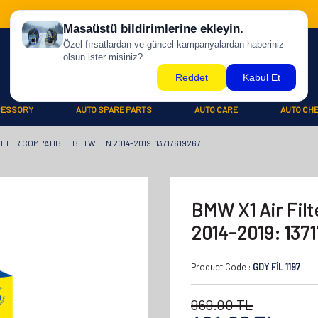
CESSORY
AUTO SPARE PARTS
AUTO CARE
AUTO CH
FILTER COMPATIBLE BETWEEN 2014-2019: 13717619267
BMW X1 Air Fil
2014-2019: 137
Product Code :
GDY FİL 1197
969.00
TL