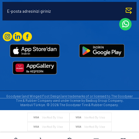
Goodyear (and Winged Foot Design) are trademarks of or licensed to The Goodyear
Tire & Rubber Company used under license by Basbug Group Company,
Istanbul/Türkiye. © 2026 The Goodyear Tire & Rubber Company.
© Tüm hakları saklıdır. https://www.goodyearotoaksesuar.web.tr