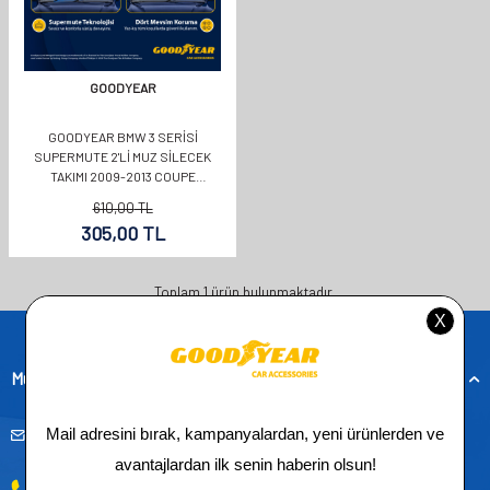
GOODYEAR
GOODYEAR BMW 3 SERISI
SUPERMUTE 2'LI MUZ SILECEK
TAKIMI 2009-2013 COUPE
(600MM+400MM)
610,00
TL
305,00
TL
Toplam
1
ürün bulunmaktadır.
Müşteri Hizmetleri
musteridestek@goodyearotoaksesuar.com.tr