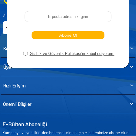
0212 955 5515
Atatürk, Kıraç Mevkii, Orhan Veli Cd. D:No:19, 34522 Esenyurt/İstanbul
E-ticaret Sitemiz
Etbis Kayıtlıdır
Kategoriler
Üye
Hızlı Erişim
Önemli Bilgiler
E-Bülten Aboneliği
Kampanya ve yeniliklerden haberdar olmak için e-bültenimize abone olun!