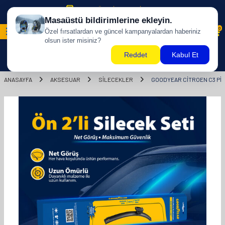
500 TL ÜZERİ KARGO BİZDEN !
0
ANASAYFA
AKSESUAR
SİLECEKLER
GOODYEAR CITROEN C3 PIC