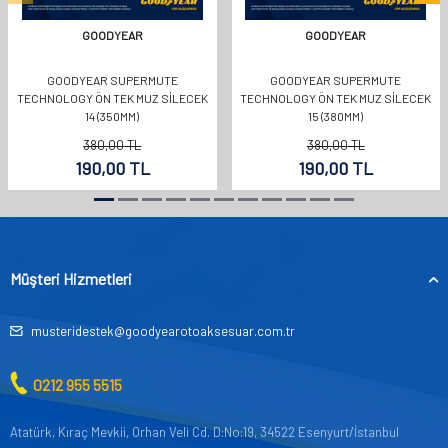
GOODYEAR
GOODYEAR
GOODYEAR SUPERMUTE
GOODYEAR SUPERMUTE
TECHNOLOGY ÖN TEK MUZ SİLECEK
TECHNOLOGY ÖN TEK MUZ SİLECEK
14 (350MM)
15 (380MM)
380,00
TL
380,00
TL
190,00
TL
190,00
TL
Müşteri Hizmetleri
musteridestek@goodyearotoaksesuar.com.tr
0212 955 5515
Atatürk, Kıraç Mevkii, Orhan Veli Cd. D:No:19, 34522 Esenyurt/İstanbul