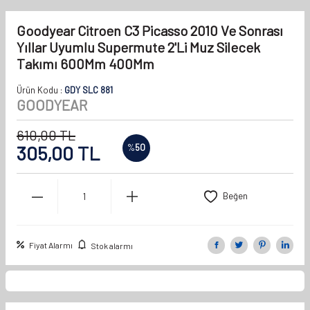
Goodyear Citroen C3 Picasso 2010 Ve Sonrası
Yıllar Uyumlu Supermute 2'Li Muz Silecek
Takımı 600Mm 400Mm
Ürün Kodu :
GDY SLC 881
GOODYEAR
610,00
TL
305,00
TL
%
50
Beğen
Fiyat Alarmı
Stok alarmı