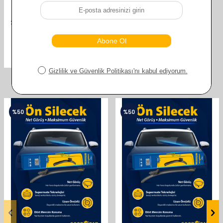
GOODYEAR CITROEN C3 PICASSO
2010 VE SONRASI YILLAR UYUMLU
SUPERMUTE 2'LI MUZ SILECEK
TAKIMI 600MM 400MM
610,00
TL
305,00
TL
Benzer ürünler
%
50
%
50