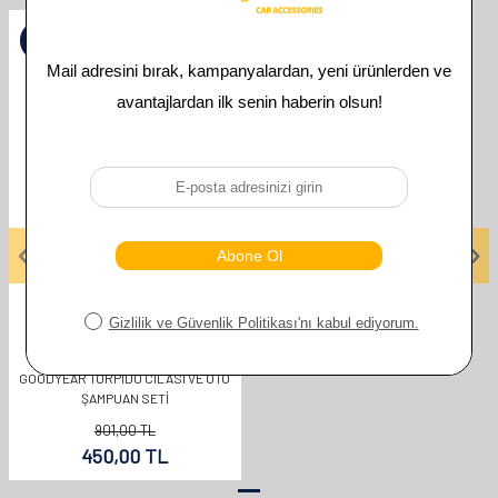
%
50
GOODYEAR
GOODYEAR TORPIDO CILASI VE OTO
ŞAMPUAN SETI
901,00
TL
450,00
TL