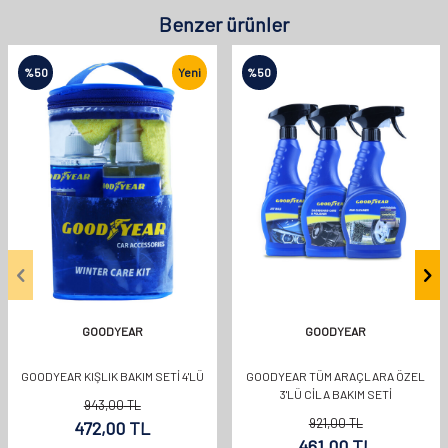
Benzer ürünler
%
50
Yeni
%
50
GOODYEAR
GOODYEAR
GOODYEAR KIŞLIK BAKIM SETİ 4'LÜ
GOODYEAR TÜM ARAÇLARA ÖZEL
3'LÜ CILA BAKIM SETI
943,00
TL
921,00
TL
472,00
TL
461,00
TL