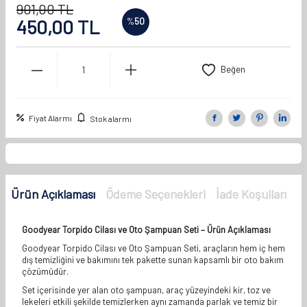
901,00
TL
450,00
TL
%
50
Beğen
Fiyat Alarmı
Stok alarmı
Ürün Açıklaması
Ödeme Seçenekleri
İade Koşulları
Goodyear
Torpido Cilası ve Oto Şampuan Seti – Ürün Açıklaması
Goodyear
Torpido Cilası ve Oto Şampuan Seti, araçların hem iç hem
dış temizliğini ve bakımını tek pakette sunan kapsamlı bir oto bakım
çözümüdür.
Set içerisinde yer alan oto şampuan, araç yüzeyindeki kir, toz ve
lekeleri etkili şekilde temizlerken aynı zamanda parlak ve temiz bir