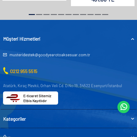
Müşteri Hizmetleri
musteridestek@goodyearotoaksesuar.com.tr
0212 955 5515
Atatürk, Kıraç Mevkii, Orhan Veli Cd. D:No:19, 34522 Esenyurt/İstanbul
E-ticaret Sitemiz
Etbis Kayıtlıdır
Kategoriler