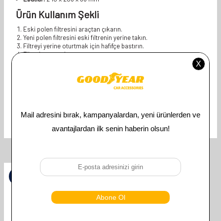
Ürün Kullanım Şekli
Eski polen filtresini araçtan çıkarın.
Yeni polen filtresini eski filtrenin yerine takın.
Filtreyi yerine oturtmak için hafifçe bastırın.
Filtre kapağını kapatın.
Polen filtresini yılda en az bir kez veya araç kullanımına bağlı olarak
daha sık değiştirmeniz önerilir.
Features
Uyumlu Araç Modeli
TOYOTA
Related Products
%
50