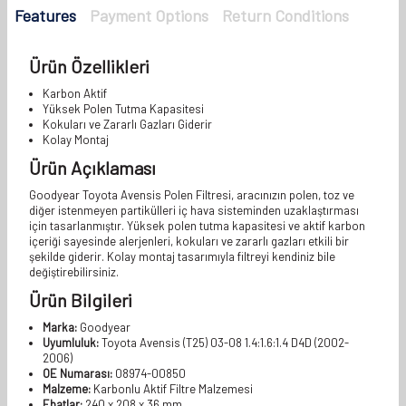
Features
Payment Options
Return Conditions
Ürün Özellikleri
Karbon Aktif
Yüksek Polen Tutma Kapasitesi
Kokuları ve Zararlı Gazları Giderir
Kolay Montaj
Ürün Açıklaması
Goodyear Toyota Avensis Polen Filtresi, aracınızın polen, toz ve
diğer istenmeyen partikülleri iç hava sisteminden uzaklaştırması
için tasarlanmıştır. Yüksek polen tutma kapasitesi ve aktif karbon
içeriği sayesinde alerjenleri, kokuları ve zararlı gazları etkili bir
şekilde giderir. Kolay montaj tasarımıyla filtreyi kendiniz bile
değiştirebilirsiniz.
Ürün Bilgileri
Marka:
Goodyear
Uyumluluk:
Toyota Avensis (T25) 03-08 1.4:1.6:1.4 D4D (2002-
2006)
OE Numarası:
08974-00850
Malzeme:
Karbonlu Aktif Filtre Malzemesi
Ebatlar:
240 x 208 x 36 mm