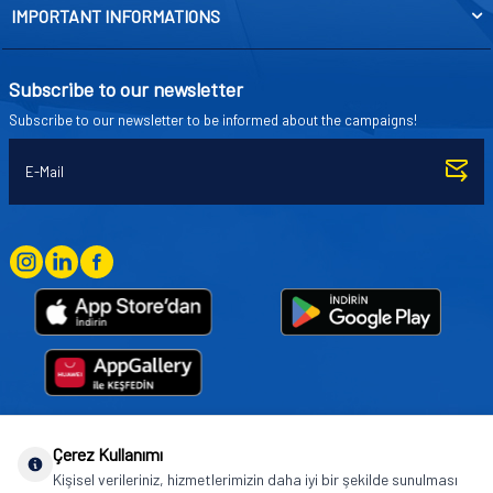
IMPORTANT INFORMATIONS
Subscribe to our newsletter
Subscribe to our newsletter to be informed about the campaigns!
Çerez Kullanımı
Goodyear (and Winged Foot Design) are trademarks of or licensed to The Goodyear
Kişisel verileriniz, hizmetlerimizin daha iyi bir şekilde sunulması
Tire & Rubber Company used under license by Basbug Group Company,