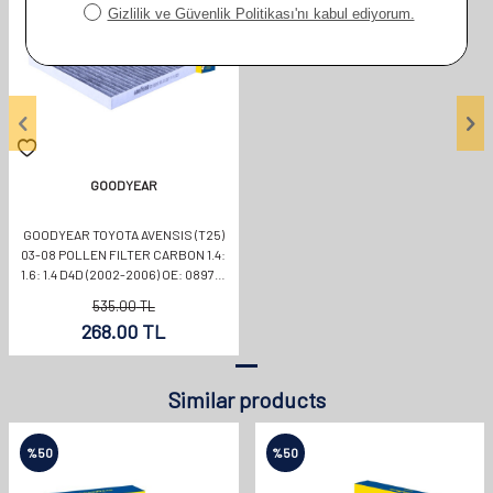
GOODYEAR
GOODYEAR TOYOTA AVENSIS (T25)
03-08 POLLEN FILTER CARBON 1.4:
1.6: 1.4 D4D (2002-2006) OE: 08974-
00850
535.00
TL
268.00
TL
Similar products
%
50
%
50