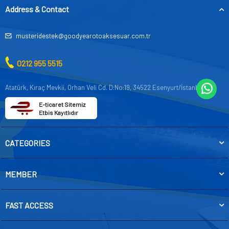
Address & Contact
musteridestek@goodyearotoaksesuar.com.tr
0212 955 5515
Atatürk, Kıraç Mevkii, Orhan Veli Cd. D:No:19, 34522 Esenyurt/İstanbul
E-ticaret Sitemiz
Etbis Kayıtlıdır
CATEGORIES
MEMBER
FAST ACCESS