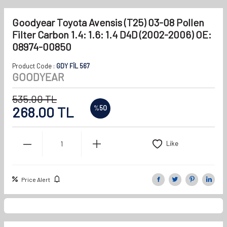
Goodyear Toyota Avensis (T25) 03-08 Pollen
Filter Carbon 1.4: 1.6: 1.4 D4D (2002-2006) OE:
08974-00850
Product Code :
GDY FİL 567
GOODYEAR
535.00
TL
268.00
TL
%
50
Like
Price Alert