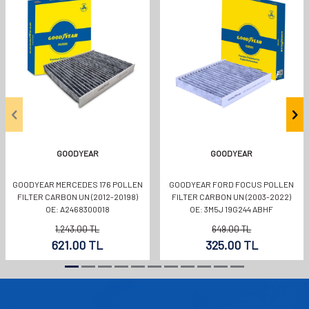
GOODYEAR
GOODYEAR
GOODYEAR MERCEDES 176 POLLEN
GOODYEAR FORD FOCUS POLLEN
FILTER CARBON UN (2012-20198)
FILTER CARBON UN (2003-2022)
OE: A2468300018
OE: 3M5J 19G244 ABHF
1,243.00
TL
649.00
TL
621.00
TL
325.00
TL