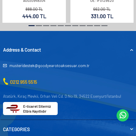
A0030948304
OE: 1F0129620
888.00
TL
662.00
TL
444.00
TL
331.00
TL
Address & Contact
musteridestek@goodyearotoaksesuar.com.tr
0212 955 5515
Atatürk, Kıraç Mevkii, Orhan Veli Cd. D:No:19, 34522 Esenyurt/İstanbul
E-ticaret Sitemiz
Etbis Kayıtlıdır
CATEGORIES