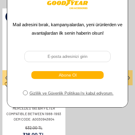
Related Products
%
50
GOODYEAR
MERCEDES 190 AIR FILTER
COMPATIBLE BETWEEN 1988-1993
OEM CODE: A0030943804
632.00
TL
316.00
TL