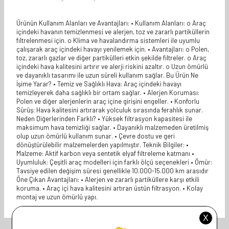
Ürünün Kullanım Alanları ve Avantajları: • Kullanım Alanları: o Araç
içindeki havanın temizlenmesi ve alerjen, toz ve zararlı partiküllerin
filtrelenmesi için. o Klima ve havalandırma sistemleri ile uyumlu
çalışarak araç içindeki havayı yenilemek için. • Avantajları: o Polen,
toz, zararlı gazlar ve diğer partikülleri etkin şekilde filtreler. o Araç
içindeki hava kalitesini artırır ve alerji riskini azaltır. o Uzun ömürlü
ve dayanıklı tasarımı ile uzun süreli kullanım sağlar. Bu Ürün Ne
İşime Yarar? • Temiz ve Sağlıklı Hava: Araç içindeki havayı
temizleyerek daha sağlıklı bir ortam sağlar. • Alerjen Koruması:
Polen ve diğer alerjenlerin araç içine girişini engeller. • Konforlu
Sürüş: Hava kalitesini artırarak yolculuk sırasında ferahlık sunar.
Neden Diğerlerinden Farklı? • Yüksek filtrasyon kapasitesi ile
maksimum hava temizliği sağlar. • Dayanıklı malzemeden üretilmiş
olup uzun ömürlü kullanım sunar. • Çevre dostu ve geri
dönüştürülebilir malzemelerden yapılmıştır. Teknik Bilgiler: •
Malzeme: Aktif karbon veya sentetik elyaf filtreleme katmanı •
Uyumluluk: Çeşitli araç modelleri için farklı ölçü seçenekleri • Ömür:
Tavsiye edilen değişim süresi genellikle 10.000-15.000 km arasıdır
Öne Çıkan Avantajları: • Alerjen ve zararlı partiküllere karşı etkili
koruma. • Araç içi hava kalitesini artıran üstün filtrasyon. • Kolay
montaj ve uzun ömürlü yapı.