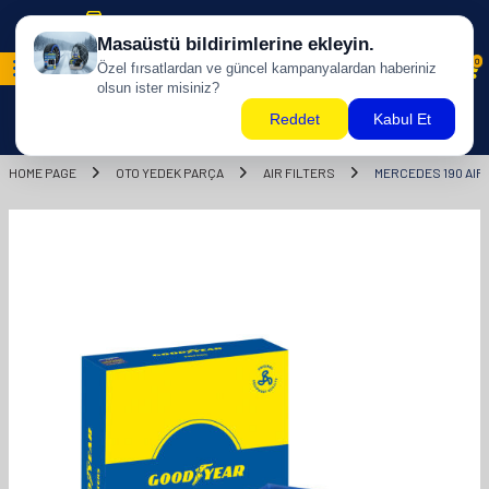
Free shipping for purchases of 500 TL and above!
0
HOME PAGE
OTO YEDEK PARÇA
AIR FILTERS
MERCEDES 190 AIR