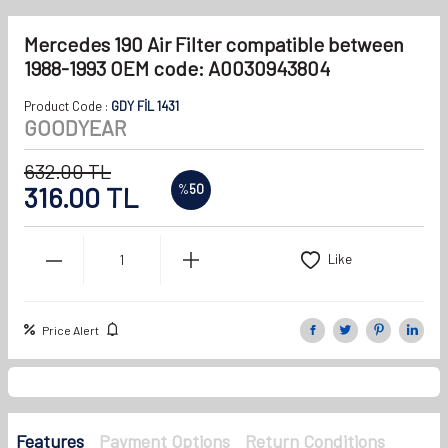
Mercedes 190 Air Filter compatible between
1988-1993 OEM code: A0030943804
Product Code :
GDY FİL 1431
GOODYEAR
632.00
TL
316.00
TL
%
50
Like
Price Alert
Features
Payment Options
Return Conditions