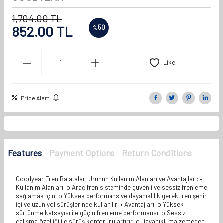
1,704.00
TL
852.00
TL
%
50
Like
Price Alert
Features
Payment Options
Return Conditions
Goodyear Fren Balataları Ürünün Kullanım Alanları ve Avantajları: •
Kullanım Alanları: o Araç fren sisteminde güvenli ve sessiz frenleme
sağlamak için. o Yüksek performans ve dayanıklılık gerektiren şehir
içi ve uzun yol sürüşlerinde kullanılır. • Avantajları: o Yüksek
sürtünme katsayısı ile güçlü frenleme performansı. o Sessiz
çalışma özelliği ile sürüş konforunu artırır. o Dayanıklı malzemeden