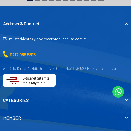
Address & Contact
musteridestek@goodyearotoaksesuar.com.tr
0212 955 5515
Atatürk, Kıraç Mevkii, Orhan Veli Cd. D:No:19, 34522 Esenyurt/İstanbul
E-ticaret Sitemiz
Etbis Kayıtlıdır
CATEGORIES
MEMBER