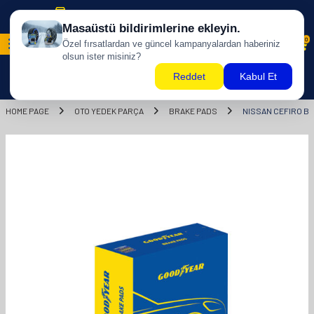
Free shipping for purchases of 500 TL and above!
0
HOME PAGE
OTO YEDEK PARÇA
BRAKE PADS
NISSAN CEFIRO BR