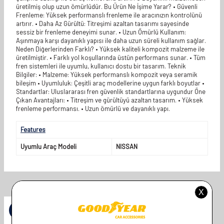
üretilmiş olup uzun ömürlüdür. Bu Ürün Ne İşime Yarar? • Güvenli
Frenleme: Yüksek performanslı frenleme ile aracınızın kontrolünü
artırır. • Daha Az Gürültü: Titreşimi azaltan tasarımı sayesinde
sessiz bir frenleme deneyimi sunar. • Uzun Ömürlü Kullanım:
Aşınmaya karşı dayanıklı yapısı ile daha uzun süreli kullanım sağlar.
Neden Diğerlerinden Farklı? • Yüksek kaliteli kompozit malzeme ile
üretilmiştir. • Farklı yol koşullarında üstün performans sunar. • Tüm
fren sistemleri ile uyumlu, kullanıcı dostu bir tasarım. Teknik
Bilgiler: • Malzeme: Yüksek performanslı kompozit veya seramik
bileşim • Uyumluluk: Çeşitli araç modellerine uygun farklı boyutlar •
Standartlar: Uluslararası fren güvenlik standartlarına uygundur Öne
Çıkan Avantajları: • Titreşim ve gürültüyü azaltan tasarım. • Yüksek
frenleme performansı. • Uzun ömürlü ve dayanıklı yapı.
Features
Uyumlu Araç Modeli
NISSAN
Related Products
%
50