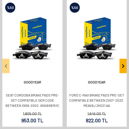
%
50
%
50
GOODYEAR
GOODYEAR
SEAT CORDOBA BRAKE PADS PRE-
FORD C-MAX BRAKE PADS PRE-SET
SET COMPATIBLE OEM CODE
COMPATIBLE BETWEEN 2007-2023:
BETWEEN 1999-2002: 6N0698151C
MEAV6J 2K021 AA
1,905.00
TL
1,645.00
TL
953.00
TL
822.00
TL