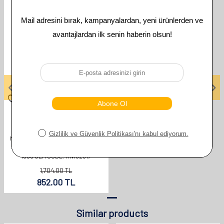
GOODYEAR
NISSAN CEFIRO BRAKE PADS PRE-
SET COMPATIBLE BETWEEN 1994-
1999 OEM CODE: MN102617
1,704.00
TL
852.00
TL
Similar products