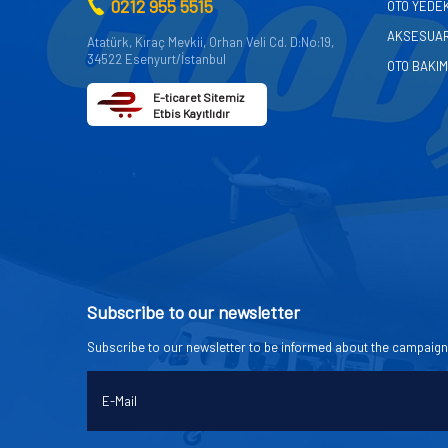
0212 955 5515
OTO YEDE
AKSESUA
Atatürk, Kıraç Mevkii, Orhan Veli Cd. D:No:19,
34522 Esenyurt/İstanbul
OTO BAKIM
E-ticaret Sitemiz
Etbis Kayıtlıdır
Subscribe to our newsletter
Subscribe to our newsletter to be informed about the campaign