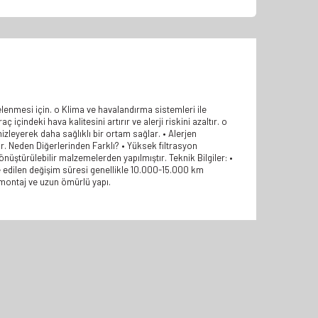
relenmesi için. o Klima ve havalandırma sistemleri ile
ç içindeki hava kalitesini artırır ve alerji riskini azaltır. o
izleyerek daha sağlıklı bir ortam sağlar. • Alerjen
nar. Neden Diğerlerinden Farklı? • Yüksek filtrasyon
üştürülebilir malzemelerden yapılmıştır. Teknik Bilgiler: •
ye edilen değişim süresi genellikle 10.000-15.000 km
ay montaj ve uzun ömürlü yapı.