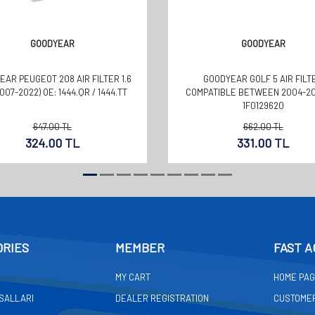
GOODYEAR
GOODYEAR
AR PEUGEOT 208 AIR FILTER 1.6
GOODYEAR GOLF 5 AIR FILT
2007-2022) OE: 1444.QR / 1444.TT
COMPATIBLE BETWEEN 2004-20
1F0129620
647.00
TL
662.00
TL
324.00
TL
331.00
TL
ORIES
MEMBER
FAST A
MY CART
HOME PA
ASALLARI
DEALER REGISTRATION
CUSTOMER