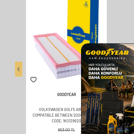
GOODYEAR
VOLKSWAGEN GOLF5 AIR FILTER
COMPATIBLE BETWEEN 2004-2010 OEM
CODE: 1K0129620
653.00
TL