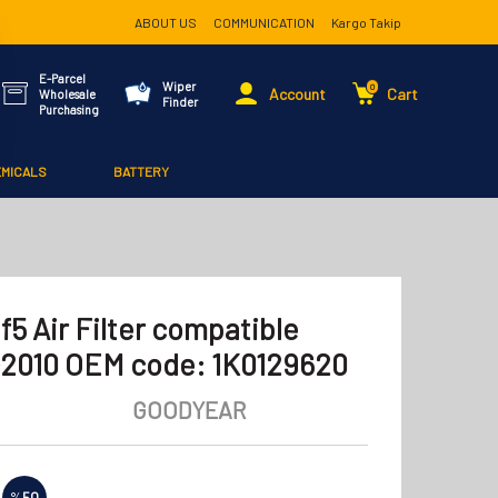
ABOUT US
COMMUNICATION
Kargo Takip
E-Parcel
Wiper
0
Account
Cart
Wholesale
Finder
Purchasing
EMICALS
BATTERY
5 Air Filter compatible
2010 OEM code: 1K0129620
GOODYEAR
%
50