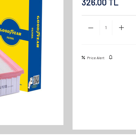
326.00
TL
Price Alert