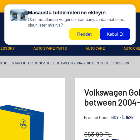
CESSORY
AUTO SPARE PARTS
AUTO CARE
AUTO CH
GOLF5 AIR FILTER COMPATIBLE BETWEEN 2004-2010 OEM CODE: 1K0129620
Volkswagen Golf
between 2004-
Product Code :
GDY FİL 1526
653.00
TL