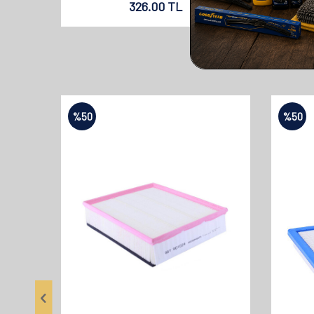
326.00
TL
%
50
%
50