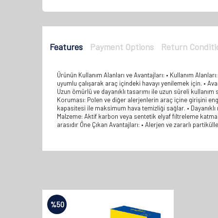
Features
Payment Options
Return Conditi
Ürünün Kullanım Alanları ve Avantajları: • Kullanım Alanları:
uyumlu çalışarak araç içindeki havayı yenilemek için. • Avantajl
Uzun ömürlü ve dayanıklı tasarımı ile uzun süreli kullanım s
Koruması: Polen ve diğer alerjenlerin araç içine girişini en
kapasitesi ile maksimum hava temizliği sağlar. • Dayanıklı
Malzeme: Aktif karbon veya sentetik elyaf filtreleme katman
arasıdır Öne Çıkan Avantajları: • Alerjen ve zararlı partikül
%
50