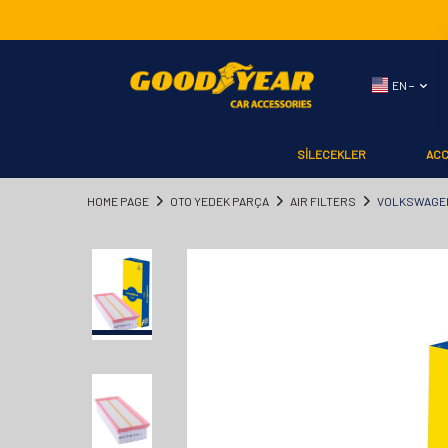
EN −
SİLECEKLER
AC
HOME PAGE
OTO YEDEK PARÇA
AIR FILTERS
VOLKSWAGEN 