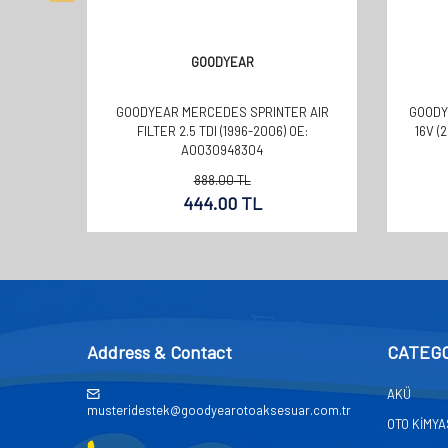
GOODYEAR
GOODYEAR MERCEDES SPRINTER AIR
GOODYE
FILTER 2.5 TDI (1996-2006) OE:
16V (
A0030948304
888.00
TL
444.00
TL
Address & Contact
CATEG
AKÜ
musteridestek@goodyearotoaksesuar.com.tr
OTO KİMY