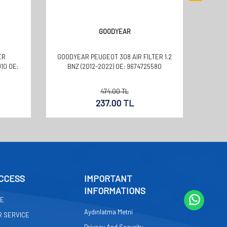
GOODYEAR
ER
GOODYEAR PEUGEOT 308 AIR FILTER 1.2
GOODYE
10 OE:
BNZ (2012-2022) OE: 9674725580
-.1.
474.00
TL
237.00
TL
CCESS
IMPORTANT
INFORMATIONS
GE
Aydınlatma Metni
 SERVICE