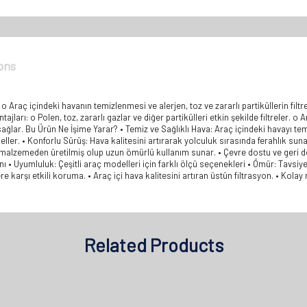
ons
 o Araç içindeki havanın temizlenmesi ve alerjen, toz ve zararlı partiküllerin filt
arı: o Polen, toz, zararlı gazlar ve diğer partikülleri etkin şekilde filtreler. o Ara
ağlar. Bu Ürün Ne İşime Yarar? • Temiz ve Sağlıklı Hava: Araç içindeki havayı tem
geller. • Konforlu Sürüş: Hava kalitesini artırarak yolculuk sırasında ferahlık su
 malzemeden üretilmiş olup uzun ömürlü kullanım sunar. • Çevre dostu ve geri dön
ı • Uyumluluk: Çeşitli araç modelleri için farklı ölçü seçenekleri • Ömür: Tavsi
lere karşı etkili koruma. • Araç içi hava kalitesini artıran üstün filtrasyon. • Kol
Related Products