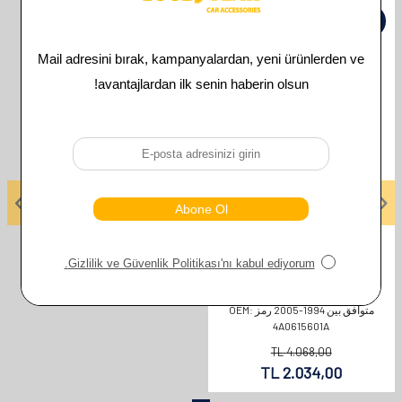
%
50
GOODYEAR
AUDI A6 BRAKE DISC REAR SET
متوافق بين 1994-2005 رمز OEM:
4A0615601A
TL
4.068,00
TL
2.034,00