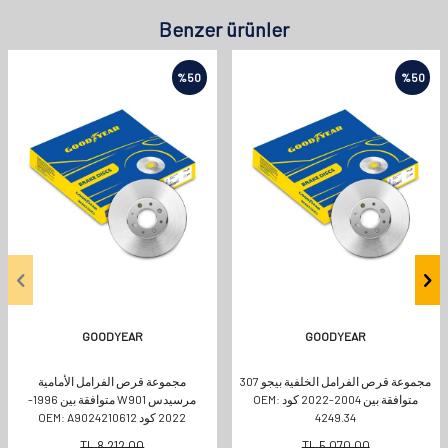
Benzer ürünler
%
50
%
50
GOODYEAR
GOODYEAR
مجموعة قرص الفرامل الخلفية بيجو 307
مجموعة قرص الفرامل الأمامية
متوافقة بين 2004-2022 كود OEM:
مرسيدس W901 متوافقة بين 1996-
4249.34
2022 كود OEM: A9024210612
TL
8.212,00
TL
5.070,00