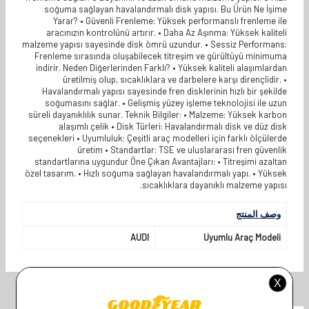
soğuma sağlayan havalandırmalı disk yapısı. Bu Ürün Ne İşime
Yarar? • Güvenli Frenleme: Yüksek performanslı frenleme ile
aracınızın kontrolünü artırır. • Daha Az Aşınma: Yüksek kaliteli
malzeme yapısı sayesinde disk ömrü uzundur. • Sessiz Performans:
Frenleme sırasında oluşabilecek titreşim ve gürültüyü minimuma
indirir. Neden Diğerlerinden Farklı? • Yüksek kaliteli alaşımlardan
üretilmiş olup, sıcaklıklara ve darbelere karşı dirençlidir. •
Havalandırmalı yapısı sayesinde fren disklerinin hızlı bir şekilde
soğumasını sağlar. • Gelişmiş yüzey işleme teknolojisi ile uzun
süreli dayanıklılık sunar. Teknik Bilgiler: • Malzeme: Yüksek karbon
alaşımlı çelik • Disk Türleri: Havalandırmalı disk ve düz disk
seçenekleri • Uyumluluk: Çeşitli araç modelleri için farklı ölçülerde
üretim • Standartlar: TSE ve uluslararası fren güvenlik
standartlarına uygundur Öne Çıkan Avantajları: • Titreşimi azaltan
özel tasarım. • Hızlı soğuma sağlayan havalandırmalı yapı. • Yüksek
sıcaklıklara dayanıklı malzeme yapısı.
وصف المنتج
AUDI
Uyumlu Araç Modeli
İlgili Ürünler