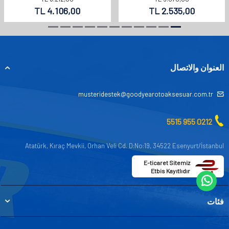
TL
4.106,00
TL
2.535,00
العنوان والاتصال
musteridestek@goodyearotoaksesuar.com.tr
0212 955 5515
Atatürk, Kıraç Mevkii, Orhan Veli Cd. D:No:19, 34522 Esenyurt/İstanbul
E-ticaret Sitemiz
Etbis Kayıtlıdır
فئات