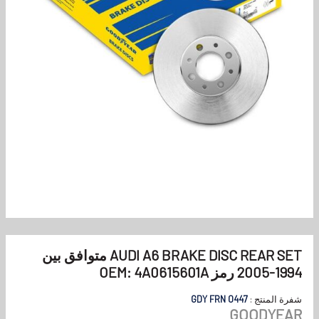
AUDI A6 BRAKE DISC REAR SET متوافق بين
1994-2005 رمز OEM: 4A0615601A
شفرة المنتج :
GDY FRN 0447
GOODYEAR