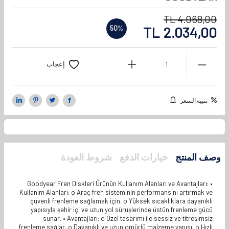
TL
4.068,00
TL
2.034,00
50
%
إعجاب
تنبيه السعر
وصف المنتج
خيارات الدفع
شروط العودة
Goodyear Fren Diskleri Ürünün Kullanım Alanları ve Avantajları: •
Kullanım Alanları: o Araç fren sisteminin performansını artırmak ve
güvenli frenleme sağlamak için. o Yüksek sıcaklıklara dayanıklı
yapısıyla şehir içi ve uzun yol sürüşlerinde üstün frenleme gücü
sunar. • Avantajları: o Özel tasarımı ile sessiz ve titreşimsiz
frenleme sağlar. o Dayanıklı ve uzun ömürlü malzeme yapısı. o Hızlı