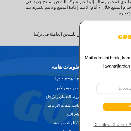
ب الذي قمت بإرساله إلينا عبر شركة الشحن بمنتج جديد. في
حال أن كان الخطأ في المنتج المطلوب ناتج عن استخدام المشتري له أو في حال استخدام المنتج خلال 7 أيام؛ لا يتم إعادة المنتج ولا يتم تغييره. يتم
أي فرع من فروع شركة أراس للسحن العاملة في تركيا.
السريع
معلومات هامة
ئيسية
Aydınlatma Metni
ن
الخصوصية والأمن
دة
شروط الضمان والإرجاع
سياسة ملفات الارتباط
إتفاق البيع
KVKK والخصوصية