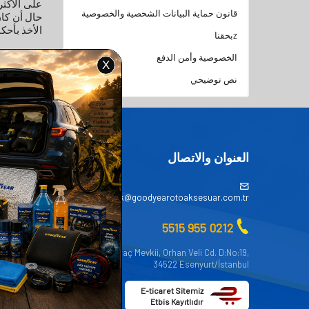
على الأكثر
قانون حماية البيانات الشخصية والخصوصية
الأخذ بأحكام قانون حما
zبحقنا
الخصوصية وأمن الدفع
رمز إعادة
نص توضيحي
يمكنكم إرس
العنوان والاتصال
فئات
AKÜ
musteridestek@goodyearotoaksesuar.com.tr
YASALLARI
0212 955 5515
DEK PARÇA
AKSESUAR
Atatürk, Kıraç Mevkii, Orhan Veli Cd. D:No:19,
34522 Esenyurt/İstanbul
OTO BAKIM
E-ticaret Sitemiz
Etbis Kayıtlıdır