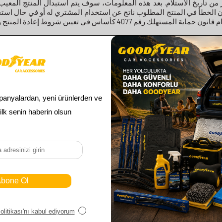
 من تاريخ الاستلام. بعد هذه المعلومات، سوف يتم استبدال المنتج المعي
ية المستهلك رقم 4077 كأساس في تعيين شروط إعادة المنتج وتغييره.
 شركة أراس للشحن
ال مرتجعاتكم إلينا مجاناً من خلال إرسال الرمز
إلى مسؤول 
2321954551450
عضو
الوصول 
عربتي
الصفحة الر
OTO KİM
تسجيل التاجر
خدمة الزبائ
OTO YE
تسجيل دخول التاجر
منتجات جدي
تسجيل عضو جديد
تسجيل دخول الأعضاء