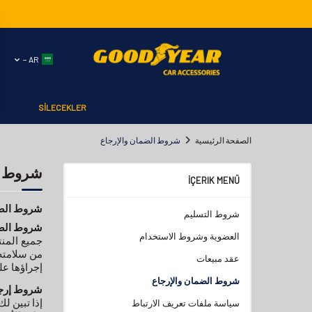
AR −
SİLECEKLER
الصفحة الرئيسية
شروط الضمان والإرجاع
شروط ال
İÇERIK MENÜ
شروط الضم
شروط التسليم
شروط الض
العضوية وشروط الاستخدام
جميع المن
من سلامته 
عقد مبيعات
إجراؤها عل
شروط الضمان والإرجاع
شروط إرجا
سياسة ملفات تعريف الارتباط