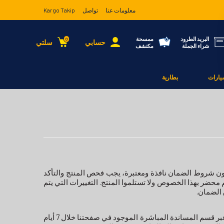
معلومات عنا
تواصل
Kargo Takip
البريد الطرود
ممسحة
0
حسابي
سلتي
شراء الجملة
مكتشف
يارات
بطارية
ون شروط الضمان نافذة ومعتبرة، يجب فحص المنتج والتأكد
 محضر بهذا الخصوص ولا تستلموا المنتج. التغييرات التي يتم
 الضمان.
إذا تبين لك أن المنتج الذي قمت بشرائه عبر موقعنا معيباً، يتوجب عليك التواصل معنا عبر قسم المساندة المباشرة الموجود في صفحتنا خلال 7 أيام