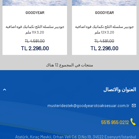
GOODYEAR
GOODYEAR
جوديير سلسلة الثلج تكماتيك قوة اضافية
جوديير سلسلة الثلج تكماتيك قوة اضافية
12X 3,20 ملم
11X 3,20 ملم
TL
4.591,00
TL
4.591,00
TL
2.296,00
TL
2.296,00
منتجات في المجموع
12
هناك
العنوان والاتصال
musteridestek@goodyearotoaksesuar.com.tr
0212 955 5515
Atatürk, Kıraç Mevkii, Orhan Veli Cd. D:No:19, 34522 Esenyurt/İstanbul