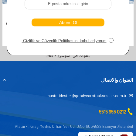
GOODYEAR
GOODYEAR
جوارب جوديير سنو مقاس M (مع هدية)
جوارب جوديير سنو مقاس XS (مع هدية)
TL
1.735,00
TL
1.735,00
TL
867,00
TL
867,00
منتجات في المجموع
6
هناك
العنوان والاتصال
musteridestek@goodyearotoaksesuar.com.tr
0212 955 5515
Atatürk, Kıraç Mevkii, Orhan Veli Cd. D:No:19, 34522 Esenyurt/İstanbul