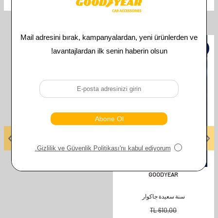
İlgili Ürünler
%
50
GOODYEAR
سنة سعيدة جاكوار
TL
610,00