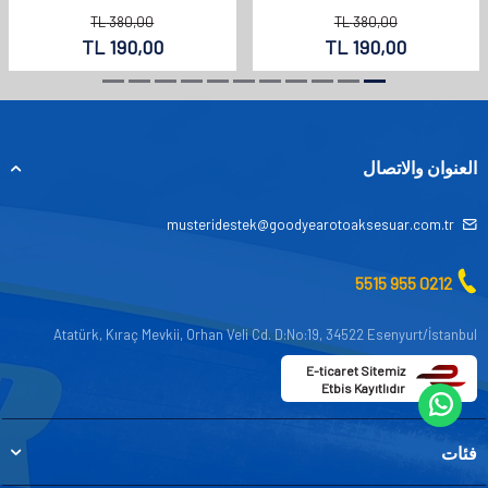
TL
380,00
TL
380,00
TL
190,00
TL
190,00
العنوان والاتصال
musteridestek@goodyearotoaksesuar.com.tr
0212 955 5515
Atatürk, Kıraç Mevkii, Orhan Veli Cd. D:No:19, 34522 Esenyurt/İstanbul
E-ticaret Sitemiz
Etbis Kayıtlıdır
فئات