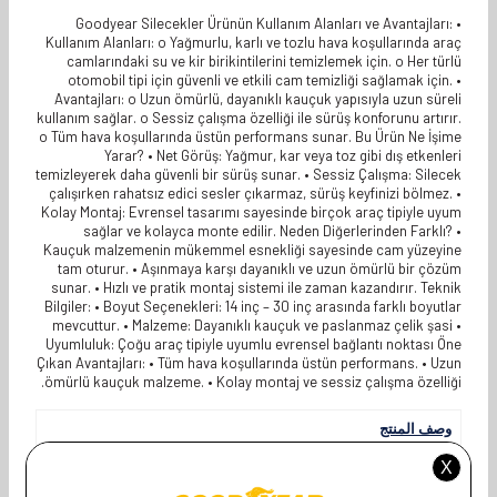
Goodyear Silecekler Ürünün Kullanım Alanları ve Avantajları: •
Kullanım Alanları: o Yağmurlu, karlı ve tozlu hava koşullarında araç
camlarındaki su ve kir birikintilerini temizlemek için. o Her türlü
otomobil tipi için güvenli ve etkili cam temizliği sağlamak için. •
Avantajları: o Uzun ömürlü, dayanıklı kauçuk yapısıyla uzun süreli
kullanım sağlar. o Sessiz çalışma özelliği ile sürüş konforunu artırır.
o Tüm hava koşullarında üstün performans sunar. Bu Ürün Ne İşime
Yarar? • Net Görüş: Yağmur, kar veya toz gibi dış etkenleri
temizleyerek daha güvenli bir sürüş sunar. • Sessiz Çalışma: Silecek
çalışırken rahatsız edici sesler çıkarmaz, sürüş keyfinizi bölmez. •
Kolay Montaj: Evrensel tasarımı sayesinde birçok araç tipiyle uyum
sağlar ve kolayca monte edilir. Neden Diğerlerinden Farklı? •
Kauçuk malzemenin mükemmel esnekliği sayesinde cam yüzeyine
tam oturur. • Aşınmaya karşı dayanıklı ve uzun ömürlü bir çözüm
sunar. • Hızlı ve pratik montaj sistemi ile zaman kazandırır. Teknik
Bilgiler: • Boyut Seçenekleri: 14 inç – 30 inç arasında farklı boyutlar
mevcuttur. • Malzeme: Dayanıklı kauçuk ve paslanmaz çelik şasi •
Uyumluluk: Çoğu araç tipiyle uyumlu evrensel bağlantı noktası Öne
Çıkan Avantajları: • Tüm hava koşullarında üstün performans. • Uzun
ömürlü kauçuk malzeme. • Kolay montaj ve sessiz çalışma özelliği.
وصف المنتج
JAGUAR
Uyumlu Araç Modeli