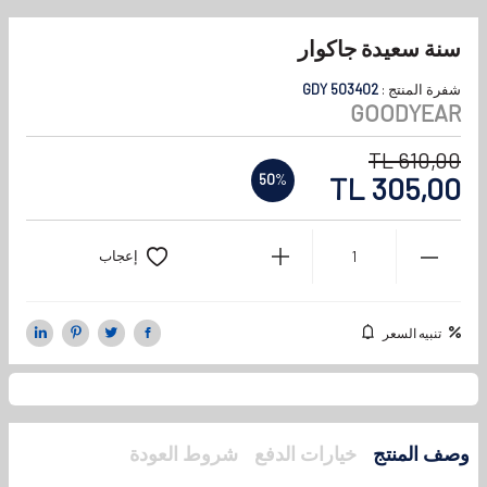
سنة سعيدة جاكوار
شفرة المنتج :
GDY 503402
GOODYEAR
TL
610,00
TL
305,00
50
%
إعجاب
تنبيه السعر
وصف المنتج
خيارات الدفع
شروط العودة