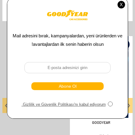
CHEVROLET
Uyumlu Araç Modeli
İlgili Ürünler
%
50
GOODYEAR