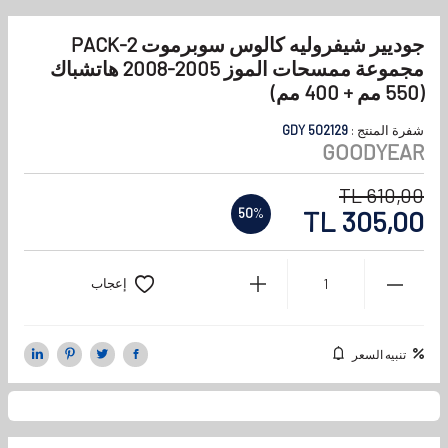
جوديير شيفروليه كالوس سوبرموت 2-PACK
مجموعة ممسحات الموز 2005-2008 هاتشباك
(550 مم + 400 مم)
شفرة المنتج :
GDY 502129
GOODYEAR
TL
610,00
TL
305,00
50
%
إعجاب
تنبيه السعر