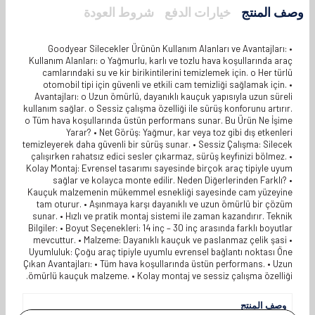
وصف المنتج
خيارات الدفع
شروط العودة
Goodyear Silecekler Ürünün Kullanım Alanları ve Avantajları: •
Kullanım Alanları: o Yağmurlu, karlı ve tozlu hava koşullarında araç
camlarındaki su ve kir birikintilerini temizlemek için. o Her türlü
otomobil tipi için güvenli ve etkili cam temizliği sağlamak için. •
Avantajları: o Uzun ömürlü, dayanıklı kauçuk yapısıyla uzun süreli
kullanım sağlar. o Sessiz çalışma özelliği ile sürüş konforunu artırır.
o Tüm hava koşullarında üstün performans sunar. Bu Ürün Ne İşime
Yarar? • Net Görüş: Yağmur, kar veya toz gibi dış etkenleri
temizleyerek daha güvenli bir sürüş sunar. • Sessiz Çalışma: Silecek
çalışırken rahatsız edici sesler çıkarmaz, sürüş keyfinizi bölmez. •
Kolay Montaj: Evrensel tasarımı sayesinde birçok araç tipiyle uyum
sağlar ve kolayca monte edilir. Neden Diğerlerinden Farklı? •
Kauçuk malzemenin mükemmel esnekliği sayesinde cam yüzeyine
tam oturur. • Aşınmaya karşı dayanıklı ve uzun ömürlü bir çözüm
sunar. • Hızlı ve pratik montaj sistemi ile zaman kazandırır. Teknik
Bilgiler: • Boyut Seçenekleri: 14 inç – 30 inç arasında farklı boyutlar
mevcuttur. • Malzeme: Dayanıklı kauçuk ve paslanmaz çelik şasi •
Uyumluluk: Çoğu araç tipiyle uyumlu evrensel bağlantı noktası Öne
Çıkan Avantajları: • Tüm hava koşullarında üstün performans. • Uzun
ömürlü kauçuk malzeme. • Kolay montaj ve sessiz çalışma özelliği.
وصف المنتج