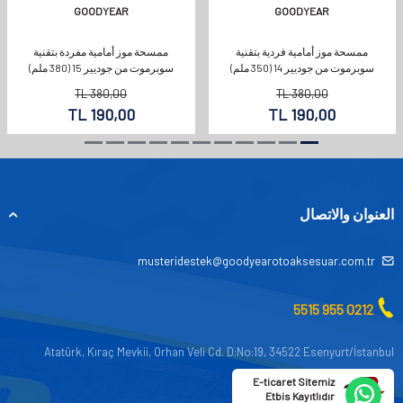
GOODYEAR
GOODYEAR
ممسحة موز أمامية فردية بتقنية
ممسحة موز أمامية مفردة بتقنية
سوبرموت من جوديير 14 (350 ملم)
سوبرموت من جوديير 15 (380 ملم)
TL
380,00
TL
380,00
TL
190,00
TL
190,00
العنوان والاتصال
musteridestek@goodyearotoaksesuar.com.tr
0212 955 5515
Atatürk, Kıraç Mevkii, Orhan Veli Cd. D:No:19, 34522 Esenyurt/İstanbul
E-ticaret Sitemiz
Etbis Kayıtlıdır