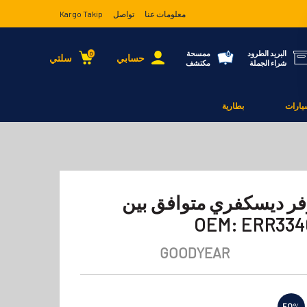
معلومات عنا
تواصل
Kargo Takip
البريد الطرود
ممسحة
0
حسابي
سلتي
شراء الجملة
مكتشف
يارات
بطارية
وفر ديسكفري متوافق بين
GOODYEAR
50
%