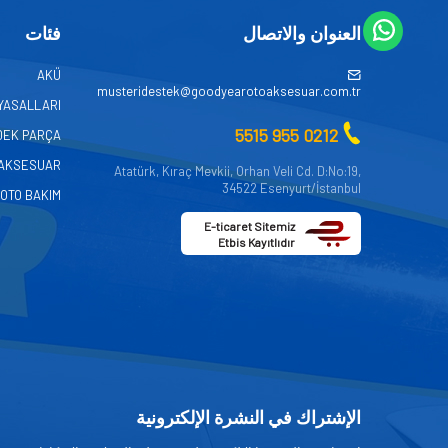
العنوان والاتصال
فئات
AKÜ
musteridestek@goodyearotoaksesuar.com.tr
YASALLARI
0212 955 5515
DEK PARÇA
AKSESUAR
Atatürk, Kıraç Mevkii, Orhan Veli Cd. D:No:19,
34522 Esenyurt/İstanbul
OTO BAKIM
E-ticaret Sitemiz
Etbis Kayıtlıdır
الإشتراك في النشرة الإلكترونية