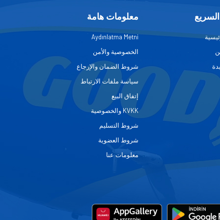
السريع
معلومات هامة
ئيسية
Aydınlatma Metni
ن
الخصوصية والأمن
دة
شروط الضمان والإرجاع
سياسة ملفات الارتباط
إتفاق البيع
KVKK والخصوصية
شروط التسليم
شروط العضوية
معلومات عنا