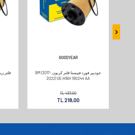
GOODYEAR
جوديير فورد فييستا فلتر كربون BM (2017-
2022) OE:H1BH 19G244 AA
TL
437,00
TL
218,00