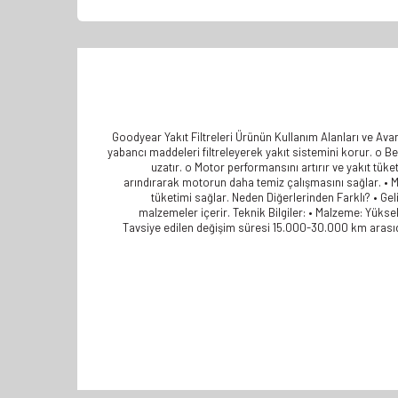
Goodyear Yakıt Filtreleri Ürünün Kullanım Alanları ve Avan
yabancı maddeleri filtreleyerek yakıt sistemini korur. o Ben
uzatır. o Motor performansını artırır ve yakıt tük
arındırarak motorun daha temiz çalışmasını sağlar. • Mo
tüketimi sağlar. Neden Diğerlerinden Farklı? • Ge
malzemeler içerir. Teknik Bilgiler: • Malzeme: Yüksek 
Tavsiye edilen değişim süresi 15.000-30.000 km arasıdır