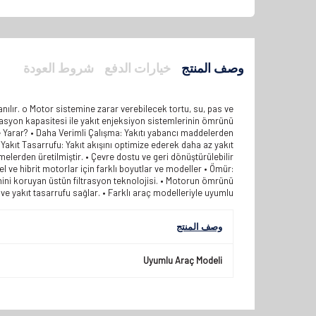
وصف المنتج
خيارات الدفع
شروط العودة
anılır. o Motor sistemine zarar verebilecek tortu, su, pas ve
ltrasyon kapasitesi ile yakıt enjeksiyon sistemlerinin ömrünü
ime Yarar? • Daha Verimli Çalışma: Yakıtı yabancı maddelerden
Yakıt Tasarrufu: Yakıt akışını optimize ederek daha az yakıt
elerden üretilmiştir. • Çevre dostu ve geri dönüştürülebilir
el ve hibrit motorlar için farklı boyutlar ve modeller • Ömür:
emini koruyan üstün filtrasyon teknolojisi. • Motorun ömrünü
 ve yakıt tasarrufu sağlar. • Farklı araç modelleriyle uyumlu.
وصف المنتج
Uyumlu Araç Modeli