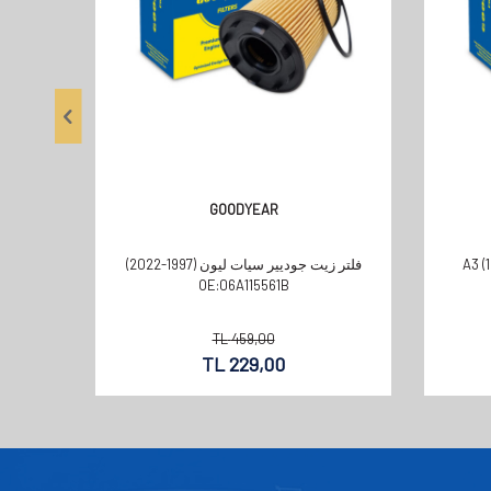
GOODYEAR
A3 (1997-2)
فلتر زيت جوديير سيات ليون (1997-2022)
OE:06A115561B
TL
459,00
TL
229,00