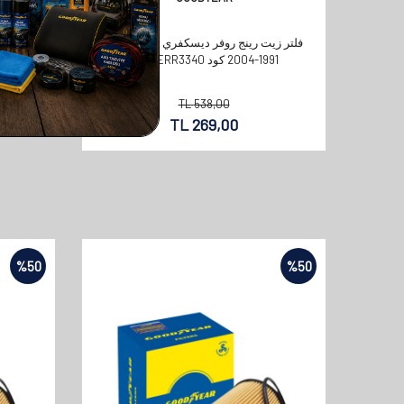
فلتر زيت رينج روفر ديسكفري متوافق بين
1991-2004 كود OEM: ERR3340
TL
538,00
TL
269,00
%
50
%
50