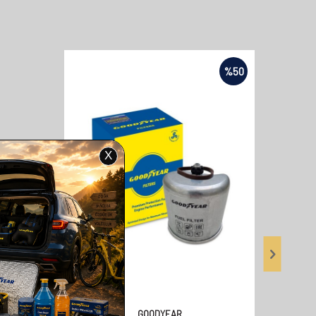
%
50
GOODYEAR