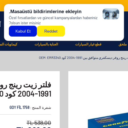
ملحق
قطع غيار السيارات
العناية بالسيارات
كيماويات الس
روفر ديسكفري متوافق بين 1991-2004 كود OEM: ERR3340
فلتر زيت رينج ر
1991-2004 كود OEM: ERR3340
شفرة المنتج :
GDY FİL 1758
TL
538,00