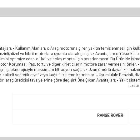
tajları: • Kullanım Alanları: o Araç motoruna giren yakıtın temizlenmesi için kull
zinli, dizel ve hibrit motorlara uyumlu olarak çalışır. • Avantajları: o Yüksek fi
etimini optimize eder. o Hızlı ve kolay montaj için tasarlanmıştır. Bu Ürün Ne İş
tor Koruması: Pas, tortu ve diğer kirleticilerin motora zarar vermesini önler. • 
lişmiş teknolojisiyle maksimum filtrasyon sağlar. • Uzun ömürlü dayanıklı malzem
kaliteli sentetik elyaf veya kağıt filtreleme katmanları • Uyumluluk: Benzinli, diz
 (araç üreticisi tavsiyelerine göre değişir). Öne Çıkan Avantajları: • Yakıt sist
uzatır
RANGE ROVER