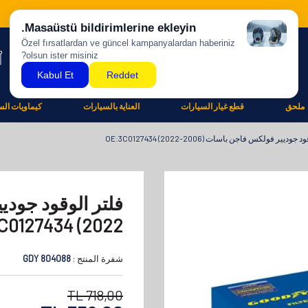
ملحق
قطع غيار السيارات
العناية بالسيارات
كيماويات الس
وديير فولكس فاجن باسات (2006-2022) OE:3C0127434
2022) Oe:3C0127434
شفرة المنتج :
GDY 804088
TL
718,00