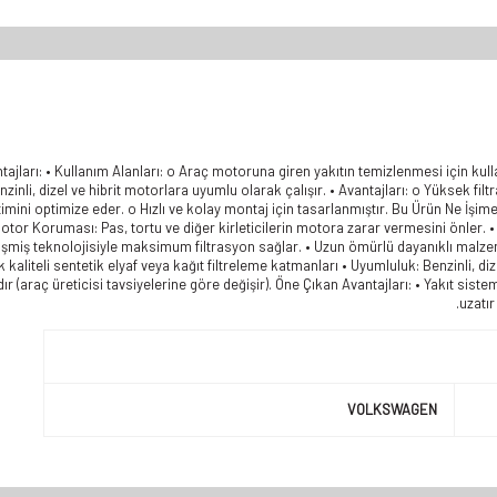
tajları: • Kullanım Alanları: o Araç motoruna giren yakıtın temizlenmesi için kull
zinli, dizel ve hibrit motorlara uyumlu olarak çalışır. • Avantajları: o Yüksek fi
etimini optimize eder. o Hızlı ve kolay montaj için tasarlanmıştır. Bu Ürün Ne İş
tor Koruması: Pas, tortu ve diğer kirleticilerin motora zarar vermesini önler. • 
lişmiş teknolojisiyle maksimum filtrasyon sağlar. • Uzun ömürlü dayanıklı malzem
kaliteli sentetik elyaf veya kağıt filtreleme katmanları • Uyumluluk: Benzinli, diz
 (araç üreticisi tavsiyelerine göre değişir). Öne Çıkan Avantajları: • Yakıt sist
uzatır
VOLKSWAGEN