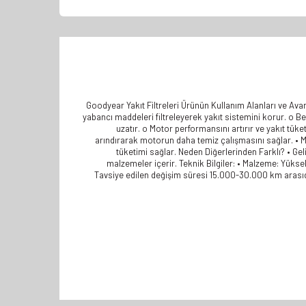
Goodyear Yakıt Filtreleri Ürünün Kullanım Alanları ve Avan
yabancı maddeleri filtreleyerek yakıt sistemini korur. o Ben
uzatır. o Motor performansını artırır ve yakıt tük
arındırarak motorun daha temiz çalışmasını sağlar. • Mo
tüketimi sağlar. Neden Diğerlerinden Farklı? • Ge
malzemeler içerir. Teknik Bilgiler: • Malzeme: Yüksek 
Tavsiye edilen değişim süresi 15.000-30.000 km arasıdır