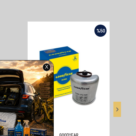
%
50
GOODYEAR