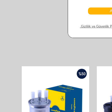
%
50
%
50