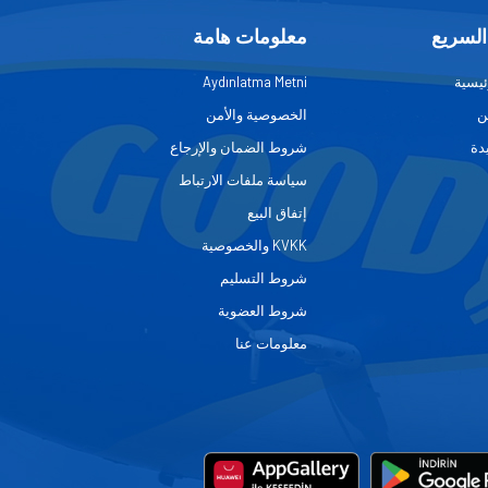
السريع
معلومات هامة
ئيسية
Aydınlatma Metni
ن
الخصوصية والأمن
دة
شروط الضمان والإرجاع
سياسة ملفات الارتباط
إتفاق البيع
KVKK والخصوصية
شروط التسليم
شروط العضوية
معلومات عنا