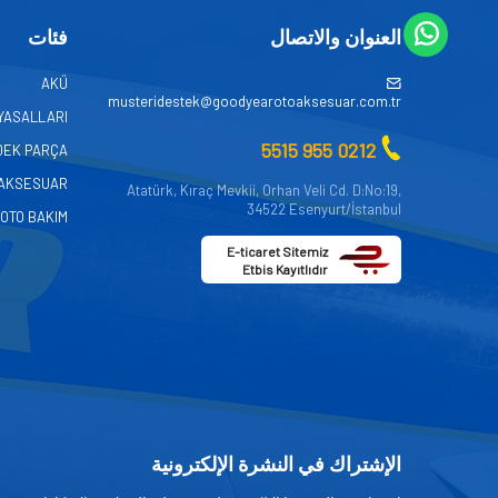
العنوان والاتصال
فئات
AKÜ
musteridestek@goodyearotoaksesuar.com.tr
YASALLARI
0212 955 5515
DEK PARÇA
AKSESUAR
Atatürk, Kıraç Mevkii, Orhan Veli Cd. D:No:19,
34522 Esenyurt/İstanbul
OTO BAKIM
E-ticaret Sitemiz
Etbis Kayıtlıdır
الإشتراك في النشرة الإلكترونية