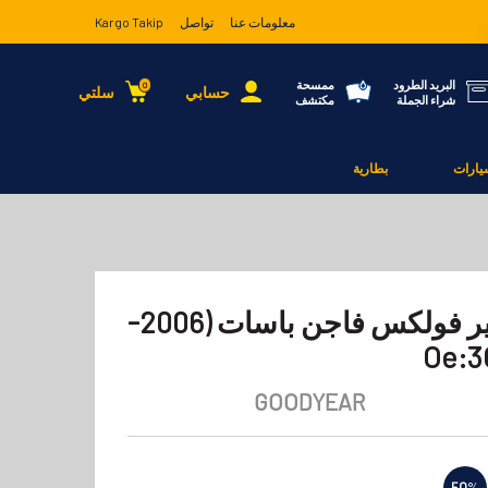
معلومات عنا
تواصل
Kargo Takip
البريد الطرود
ممسحة
0
حسابي
سلتي
شراء الجملة
مكتشف
يارات
بطارية
فلتر الوقود جوديير فولكس فاجن باسات (2006-
GOODYEAR
50
%