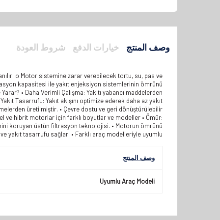
وصف المنتج
خيارات الدفع
شروط العودة
anılır. o Motor sistemine zarar verebilecek tortu, su, pas ve
ltrasyon kapasitesi ile yakıt enjeksiyon sistemlerinin ömrünü
ime Yarar? • Daha Verimli Çalışma: Yakıtı yabancı maddelerden
Yakıt Tasarrufu: Yakıt akışını optimize ederek daha az yakıt
elerden üretilmiştir. • Çevre dostu ve geri dönüştürülebilir
el ve hibrit motorlar için farklı boyutlar ve modeller • Ömür:
emini koruyan üstün filtrasyon teknolojisi. • Motorun ömrünü
 ve yakıt tasarrufu sağlar. • Farklı araç modelleriyle uyumlu.
وصف المنتج
Uyumlu Araç Modeli