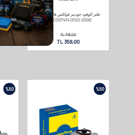
فلتر الوقود جوديير فولكس فاجن باسات
(2006-2022) OE:3C0127434
TL
718,00
TL
359,00
%
50
%
50