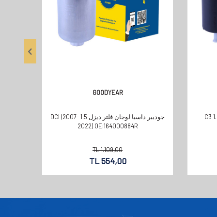
GOODYEAR
سيتروين C3 1.4/1.6
جوديير داسيا لوجان فلتر ديزل 1.5 DCI (2007-
2022) OE:164000884R
TL
1.109,00
TL
554,00