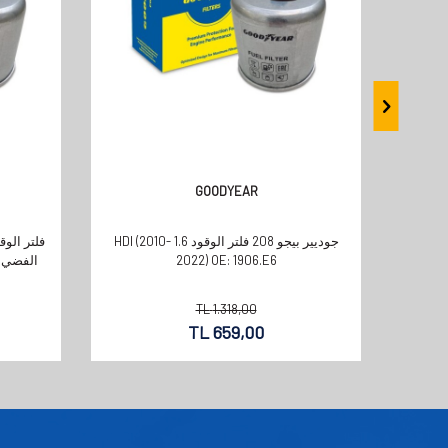
GOODYEAR
جوديير بيجو 208 فلتر الوقود 1.6 HDI (2010-
2022) OE: 1906.E6
TL
1.318,00
TL
659,00