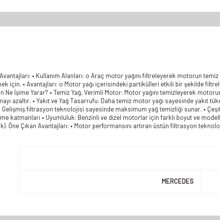
Avantajları: • Kullanım Alanları: o Araç motor yağını filtreleyerek motorun temiz
ek için. • Avantajları: o Motor yağı içerisindeki partikülleri etkili bir şekilde fil
n Ne İşime Yarar? • Temiz Yağ, Verimli Motor: Motor yağını temizleyerek motoru
ı azaltır. • Yakıt ve Yağ Tasarrufu: Daha temiz motor yağı sayesinde yakıt tük
 • Gelişmiş filtrasyon teknolojisi sayesinde maksimum yağ temizliği sunar. • Çeşi
leme katmanları • Uyumluluk: Benzinli ve dizel motorlar için farklı boyut ve mode
ak). Öne Çıkan Avantajları: • Motor performansını artıran üstün filtrasyon teknoloj
MERCEDES