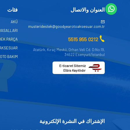
العنوان والاتصال
فئات
AKÜ
musteridestek@goodyearotoaksesuar.com.tr
YASALLARI
0212 955 5515
DEK PARÇA
AKSESUAR
Atatürk, Kıraç Mevkii, Orhan Veli Cd. D:No:19,
34522 Esenyurt/İstanbul
OTO BAKIM
E-ticaret Sitemiz
Etbis Kayıtlıdır
الإشتراك في النشرة الإلكترونية