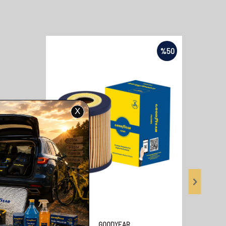
%
50
GOODYEAR