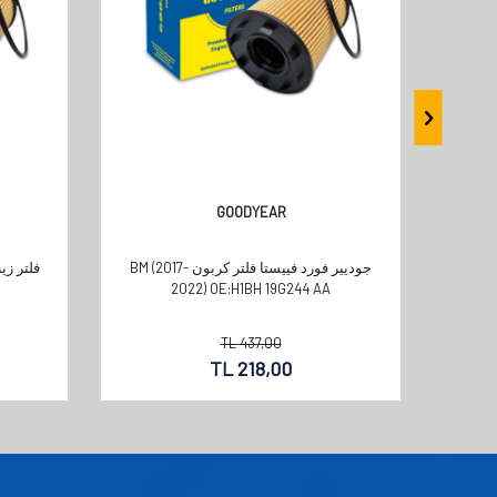
GOODYEAR
جوديير فورد فييستا فلتر كربون BM (2017-
2022) OE:H1BH 19G244 AA
TL
437,00
TL
218,00