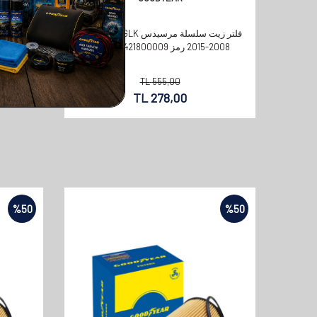
فلتر زيت سلسلة مرسيدس GLK متوافق بين
2008-2015 رمز OEM: A6421800009
TL
555,00
TL
278,00
%
50
%
50