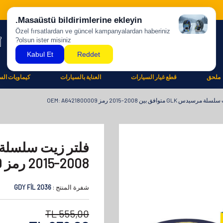
ملحق
قطع غيار السيارات
العناية بالسيارات
كيماويات الس
 GLK متوافق بين 2008-2015 رمز OEM: A6421800009
2008-2015 رمز OEM: A6421800009
شفرة المنتج :
GDY FİL 2036
TL
555,00