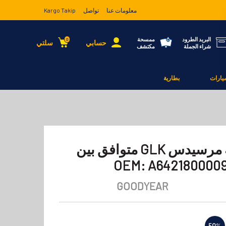
معلومات عنا
تواصل
Kargo Takip
البريد الطرود
ممسحة
0
حسابي
سلتي
شراء الجملة
مكتشف
يارات
بطارية
فلتر زيت سلسلة مرسيدس GLK متوافق بين
GOODYEAR
50
%