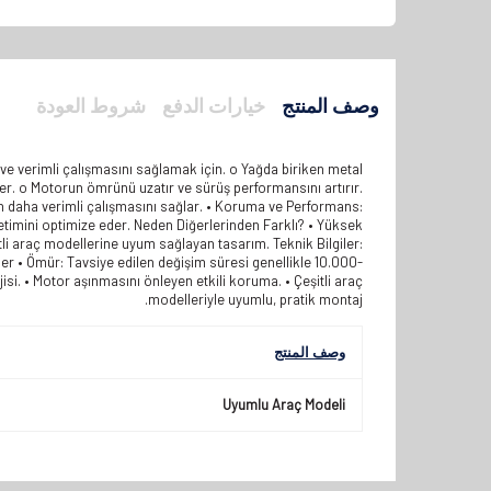
وصف المنتج
خيارات الدفع
شروط العودة
 ve verimli çalışmasını sağlamak için. o Yağda biriken metal
treler. o Motorun ömrünü uzatır ve sürüş performansını artırır.
n daha verimli çalışmasını sağlar. • Koruma ve Performans:
etimini optimize eder. Neden Diğerlerinden Farklı? • Yüksek
tli araç modellerine uyum sağlayan tasarım. Teknik Bilgiler:
ller • Ömür: Tavsiye edilen değişim süresi genellikle 10.000-
isi. • Motor aşınmasını önleyen etkili koruma. • Çeşitli araç
modelleriyle uyumlu, pratik montaj.
وصف المنتج
Uyumlu Araç Modeli