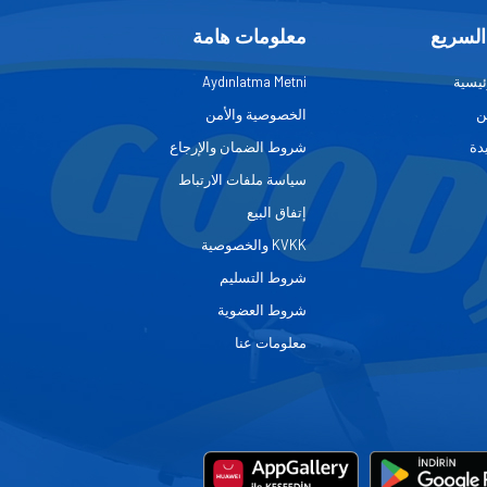
السريع
معلومات هامة
ئيسية
Aydınlatma Metni
ن
الخصوصية والأمن
دة
شروط الضمان والإرجاع
سياسة ملفات الارتباط
إتفاق البيع
KVKK والخصوصية
شروط التسليم
شروط العضوية
معلومات عنا