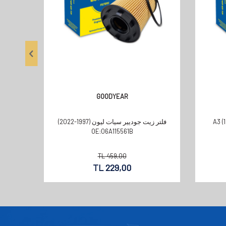
GOODYEAR
A3 (1997-2)
فلتر زيت جوديير سيات ليون (1997-2022)
OE:06A115561B
TL
459,00
TL
229,00