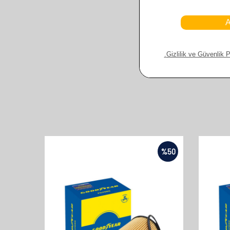
%
50
%
50