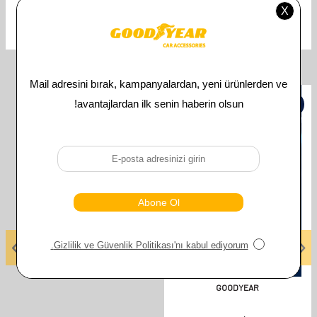
MINI
Uyumlu Araç Modeli
İlgili Ürünler
%
50
GOODYEAR