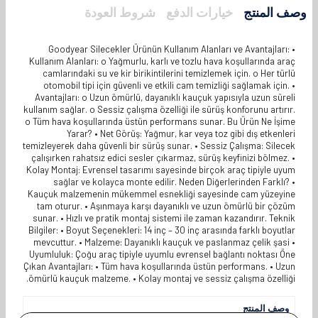
وصف المنتج
خيارات الدفع
شروط العودة
Goodyear Silecekler Ürünün Kullanım Alanları ve Avantajları: •
Kullanım Alanları: o Yağmurlu, karlı ve tozlu hava koşullarında araç
camlarındaki su ve kir birikintilerini temizlemek için. o Her türlü
otomobil tipi için güvenli ve etkili cam temizliği sağlamak için. •
Avantajları: o Uzun ömürlü, dayanıklı kauçuk yapısıyla uzun süreli
kullanım sağlar. o Sessiz çalışma özelliği ile sürüş konforunu artırır.
o Tüm hava koşullarında üstün performans sunar. Bu Ürün Ne İşime
Yarar? • Net Görüş: Yağmur, kar veya toz gibi dış etkenleri
temizleyerek daha güvenli bir sürüş sunar. • Sessiz Çalışma: Silecek
çalışırken rahatsız edici sesler çıkarmaz, sürüş keyfinizi bölmez. •
Kolay Montaj: Evrensel tasarımı sayesinde birçok araç tipiyle uyum
sağlar ve kolayca monte edilir. Neden Diğerlerinden Farklı? •
Kauçuk malzemenin mükemmel esnekliği sayesinde cam yüzeyine
tam oturur. • Aşınmaya karşı dayanıklı ve uzun ömürlü bir çözüm
sunar. • Hızlı ve pratik montaj sistemi ile zaman kazandırır. Teknik
Bilgiler: • Boyut Seçenekleri: 14 inç – 30 inç arasında farklı boyutlar
mevcuttur. • Malzeme: Dayanıklı kauçuk ve paslanmaz çelik şasi •
Uyumluluk: Çoğu araç tipiyle uyumlu evrensel bağlantı noktası Öne
Çıkan Avantajları: • Tüm hava koşullarında üstün performans. • Uzun
ömürlü kauçuk malzeme. • Kolay montaj ve sessiz çalışma özelliği.
وصف المنتج