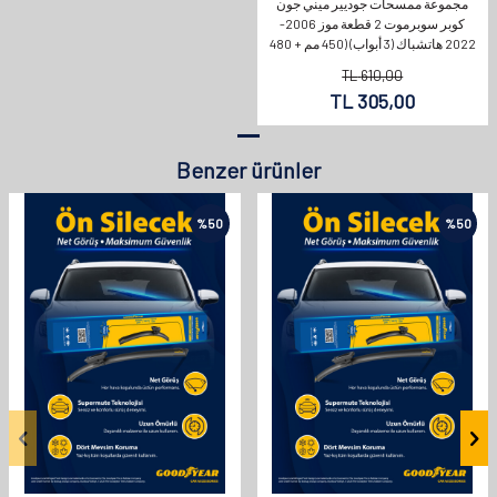
مجموعة ممسحات جوديير ميني جون
كوبر سوبرموت 2 قطعة موز 2006-
2022 هاتشباك (3 أبواب) (450 مم + 480
مم)
TL
610,00
TL
305,00
Benzer ürünler
%
50
%
50