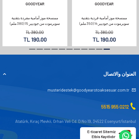
GOODYEAR
GOODYEAR
ممسحة موز أمامية فردية بتقنية
ممسحة موز أمامية مفردة بتقنية
سوبرموت من جوديير 14 (350 ملم)
سوبرموت من جوديير 15 (380 ملم)
TL
380,00
TL
380,00
TL
190,00
TL
190,00
العنوان والاتصال
musteridestek@goodyearotoaksesuar.com.tr
0212 955 5515
Atatürk, Kıraç Mevkii, Orhan Veli Cd. D:No:19, 34522 Esenyurt/İstanbul
E-ticaret Sitemiz
Etbis Kayıtlıdır