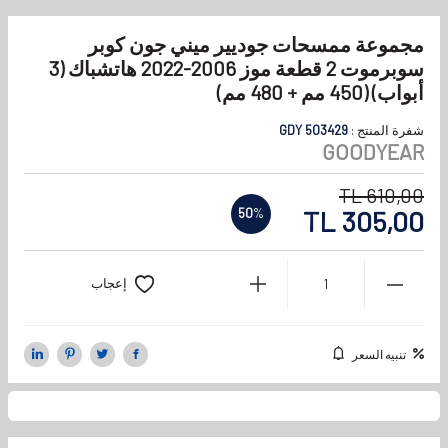
مجموعة ممسحات جوديير ميني جون كوبر
سوبرموت 2 قطعة موز 2006-2022 هاتشباك (3
أبواب) (450 مم + 480 مم)
شفرة المنتج :
GDY 503429
GOODYEAR
TL
610,00
TL
305,00
50
%
إعجاب
تنبيه السعر