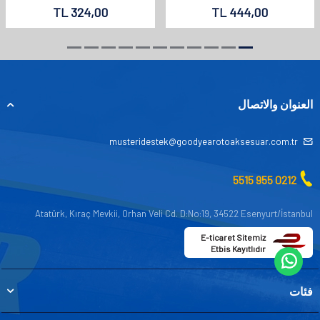
TL
324,00
TL
444,00
العنوان والاتصال
musteridestek@goodyearotoaksesuar.com.tr
0212 955 5515
Atatürk, Kıraç Mevkii, Orhan Veli Cd. D:No:19, 34522 Esenyurt/İstanbul
E-ticaret Sitemiz
Etbis Kayıtlıdır
فئات