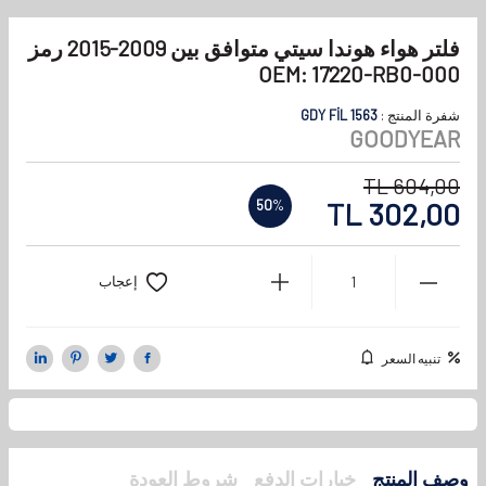
فلتر هواء هوندا سيتي متوافق بين 2009-2015 رمز
OEM: 17220-RB0-000
شفرة المنتج :
GDY FİL 1563
GOODYEAR
TL
604,00
TL
302,00
50
%
إعجاب
تنبيه السعر
وصف المنتج
خيارات الدفع
شروط العودة