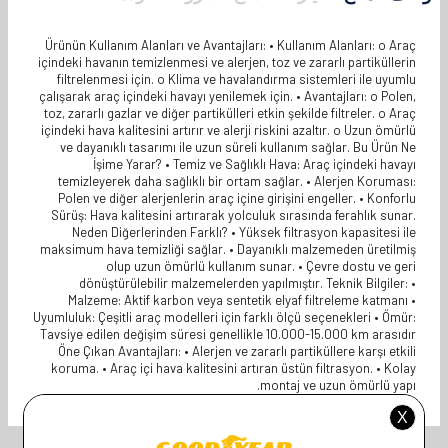
Ürünün Kullanım Alanları ve Avantajları: • Kullanım Alanları: o Araç
içindeki havanın temizlenmesi ve alerjen, toz ve zararlı partiküllerin
filtrelenmesi için. o Klima ve havalandırma sistemleri ile uyumlu
çalışarak araç içindeki havayı yenilemek için. • Avantajları: o Polen,
toz, zararlı gazlar ve diğer partikülleri etkin şekilde filtreler. o Araç
içindeki hava kalitesini artırır ve alerji riskini azaltır. o Uzun ömürlü
ve dayanıklı tasarımı ile uzun süreli kullanım sağlar. Bu Ürün Ne
İşime Yarar? • Temiz ve Sağlıklı Hava: Araç içindeki havayı
temizleyerek daha sağlıklı bir ortam sağlar. • Alerjen Koruması:
Polen ve diğer alerjenlerin araç içine girişini engeller. • Konforlu
Sürüş: Hava kalitesini artırarak yolculuk sırasında ferahlık sunar.
Neden Diğerlerinden Farklı? • Yüksek filtrasyon kapasitesi ile
maksimum hava temizliği sağlar. • Dayanıklı malzemeden üretilmiş
olup uzun ömürlü kullanım sunar. • Çevre dostu ve geri
dönüştürülebilir malzemelerden yapılmıştır. Teknik Bilgiler: •
Malzeme: Aktif karbon veya sentetik elyaf filtreleme katmanı •
Uyumluluk: Çeşitli araç modelleri için farklı ölçü seçenekleri • Ömür:
Tavsiye edilen değişim süresi genellikle 10.000-15.000 km arasıdır
Öne Çıkan Avantajları: • Alerjen ve zararlı partiküllere karşı etkili
koruma. • Araç içi hava kalitesini artıran üstün filtrasyon. • Kolay
montaj ve uzun ömürlü yapı.