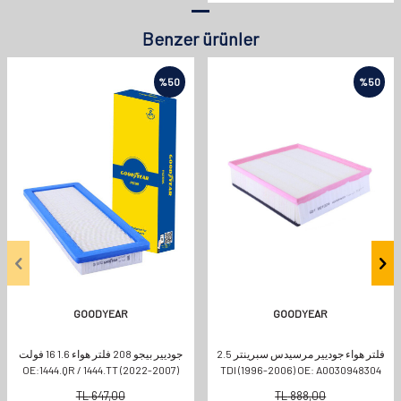
Benzer ürünler
%
50
%
50
GOODYEAR
GOODYEAR
فلتر هواء جوديير مرسيدس سبرينتر 2.5
جوديير بيجو 208 فلتر هواء 1.6 16 فولت
(2007-2022) OE:1444.QR / 1444.TT
TDI (1996-2006) OE: A0030948304
TL
647,00
TL
888,00