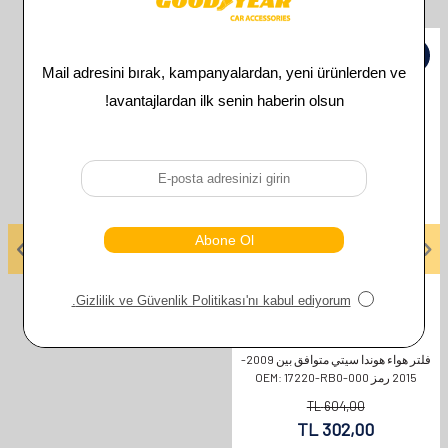
İlgili Ürünler
%
50
GOODYEAR
فلتر هواء هوندا سيتي متوافق بين 2009-
2015 رمز OEM: 17220-RB0-000
TL
604,00
TL
302,00